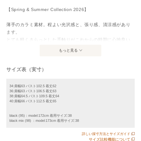
【Spring & Summer Collection 2026】
薄手のカラミ素材。程よい光沢感と、張り感、清涼感があり
ます。
とても軽くさらっとした手触りがこれからの時期に心地良い
素材感。
もっと見る
メッシュの様なやや透け感のある、見た目にも爽やかな生地
です。
サイズ表（実寸）
テーラードのペプラムシルエットのジャケット。
狭めのダブルなので、釦を留めて着用しても軽やかな印象で
34:肩幅63 バスト102.5 着丈62
36:肩幅63 バスト106.5 着丈63
す。
38:肩幅64.5 バスト109.5 着丈64
ウエストは程よいゆとりですが細見えするシルエットなの
40:肩幅66 バスト112.5 着丈65
で、スタイルアップ見えするのが嬉しいポイント。
ペプラムシルエットの腕をカバーする袖丈ジャケットは、き
black (95)：model:172cm 着用サイズ:38
black mix (98) ：model:173cm 着用サイズ:38
ちんと感もありつつ爽やかな着心地でオフィスやきちんとし
たシーンにもお勧め。
詳しい採寸方法とサイズガイド
シワになりにくいので、冷房対策などの持ち歩きにも重宝し
サイズ比較機能について