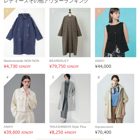
レディースその他アウターランキング
1
2
3
Mademoiselle NON NON
BEARDSLEY
ANAYI
¥4,730
¥79,750
¥44,000
50%OFF
50%OFF
4
5
6
ANAYI
TAKASHIMAYA Style Plus
Aquascutum
¥39,600
¥8,250
¥70,400
40%OFF
44%OFF