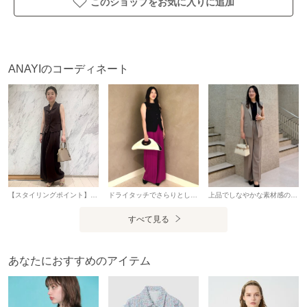
このショップをお気に入りに追加
34サイズ：5号 XSサイズ相当
36サイズ：7号 Sサイズ相当
38サイズ：9号 Mサイズ相当
ANAYIのコーディネート
・「商品のお気に入り登録」や「ブランドのお気に入り登
録」で新商品や再入荷通知、セール通知などのお得な情報を
受け取ることができます。
・照明の関係により、実際よりも色味が違って見える場合が
ございます。
またパソコン・スマートフォンなどの環境により、製品と画
像のカラーが異なる場合もございます。予めご了承くださ
い。
【スタイリングポイント】 かっこよく着こなせるスタイリング 【素材感・サイズ感】 トップスのジレはインナーが見えにくいフィット感のあるサイズ感。 後ろのペプラムの位置も高めなのでスカート合わせもバランスよくコーディネート出来ます。 ボトムスのパンツはかなりワイド目で着丈は長め。 後ろがゴムなので楽ちんですが、綺麗目に見えるのが嬉しいポイント。 両方ともお洗濯可能なので、これからの時期に活躍できるセットアップです！ スタッフ：158cm トップス着用サイズ：36 ボトムス着用サイズ：34
ドライタッチでさらりとした着心地のジレに、大人ピンクのワイドパンツを合わせました。 薄手のジレなので、ブラウスのような着心地です。 伸縮性はないので、やや細身に感じました。 ウエスト部分も体に沿って綺麗なデザインです。 ボートネックで首まわりがすっきりしており、華奢見えする１枚。 裾のデザインも単調にならずボトムを引き立てます。 パンツはウエストがゴム仕様の履き心地の良い１枚。 とても涼しい素材です。 長さを出したかったので380サイズを着用しましたが、ウエストはかなり大きく感じました。 スタッフ：163cm
上品でしなやかな素材感のセットアップです。 ひんやりとした着心地で、夏でもサラッとお召しいただけます◎ ジレはシャープなテーラード衿。 とてもシンプルです。 やや長めの着丈はパンツスタイルにピッタリ◎ 通常サイズです。 パンツは後ろ部分がゴム仕様になっています。 かなり柔らかいゴム仕様◎ サラリと薄手ですが、裏地があるので透け感は気になりませんでした。 太すぎないセミストレートでボリューム抑えられすっきり仕上がります。 グレー表記ですが、モカのような色合いです。 スタッフ：163cm
すべて見る
アイテム情報
あなたにおすすめのアイテム
配送料
送料無料
（税込5,000円以上ご購入で送料無料）
商品コード
10261110400