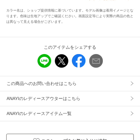
ます。
カラー名は、ショップ提供情報に基づいています。モデル画像は着用イメージとな
ります。色味は生地アップでご確認ください。画面設定等により実際の商品の色と
パンツはもちろんスカートにも合わせやすいバランスで着回
は異なって見える場合がございます。
しの効く優秀ジャケットです。
このアイテムをシェアする
【付属】なし
【裏地】なし
【透け感】ややあり
【開き・留め仕様】前釦開き
【伸縮性】なし
この商品へのお問い合わせはこちら
【ケア方法】ドライクリーニング
【着用感・生地の厚さ】薄くて軽いカラミ素材
ANAYIのレディースアウターはこちら
ブラック着用 model:172cm 着用サイズ:38
ANAYIのレディースアイテム一覧
ブラックミックス着用 model:173cm 着用サイズ:38
【ANAYIサイズ表】