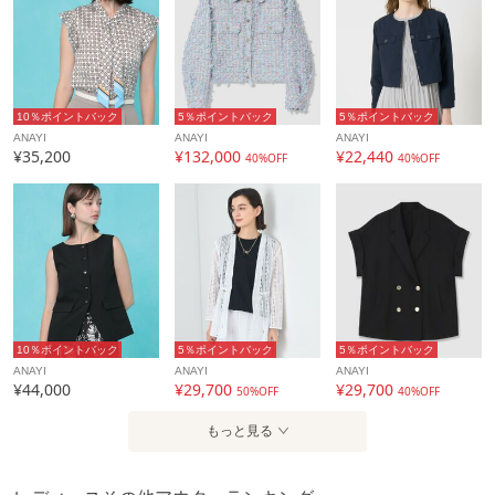
性別タイプ
レディース
カテゴリ
アウター
その他アウター
素材
レーヨン46% アセテート31% ポリエステル23%
10％ポイントバック
5％ポイントバック
5％ポイントバック
ANAYI
ANAYI
ANAYI
¥35,200
¥132,000
¥22,440
製造国
詳細は下記よりお問い合わせください
40%OFF
40%OFF
ギフト
可
10％ポイントバック
5％ポイントバック
5％ポイントバック
ANAYI
ANAYI
ANAYI
¥44,000
¥29,700
¥29,700
50%OFF
40%OFF
もっと見る