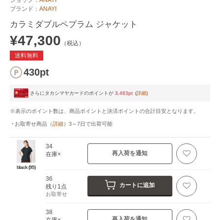
ブランド：
ANAYI
カラミダブルペプラム ジャケット
¥47,300
（税込）
送料無料
430pt
さらにタカシマヤカードのポイントが
3,483pt
(
詳細
)
※表示のポイント数は、商品ポイントと決済ポイントの合計目安となります。
お取寄せ商品
（
詳細
）
3～7日
で出荷可能
34
再入荷を通知
在庫×
black (95)
36
カートに追加
残り1点
お取寄せ
38
再入荷を通知
在庫×