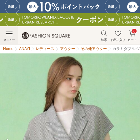
0
メニュー
検索
お気に入り
カート
Home
ANAYI
レディース
アウター
その他アウター
カラミダブルペ