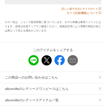
詳しい採寸方法とサイズガイド
※照明の関係により、実際よりも色味が違って見える場合が
サイズ比較機能について
ございます。
カラー名は、ショップ提供情報に基づいています。モデル画像は着用イメージとな
またパソコン・スマートフォンなどの環境により、製品と画
ります。色味は生地アップでご確認ください。画面設定等により実際の商品の色と
像のカラーが異なる場合もございます。
は異なって見える場合がございます。
予めご了承ください。
アイテム情報
このアイテムをシェアする
配送料
送料無料
（税込5,000円以上ご購入で送料無料）
商品コード
20261014330
この商品へのお問い合わせはこちら
性別タイプ
レディース
allurevilleのレディースワンピースはこちら
カテゴリ
ワンピース
ロング・マキシ丈ワンピース
素材
表地：ポリエステル55％ アセテート45％ 裏
allurevilleのレディースアイテム一覧
地：ポリエステル100％