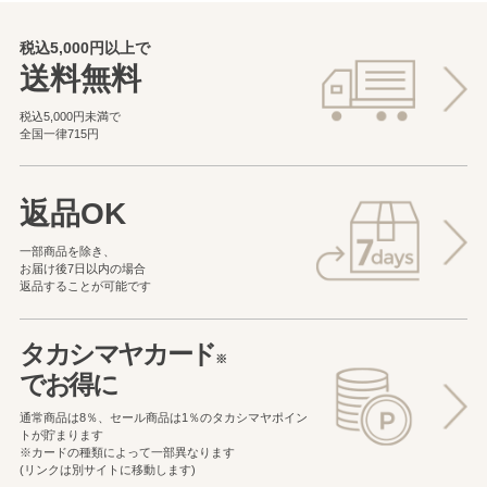
税込5,000円以上で
送料無料
税込5,000円未満で
全国一律715円
返品OK
一部商品を除き、
お届け後7日以内の場合
返品することが可能です
タカシマヤカード
※
でお得に
通常商品は8％、セール商品は1％の
タカシマヤポイン
トが貯まります
※カードの種類によって一部異なります
(リンクは別サイトに移動します)