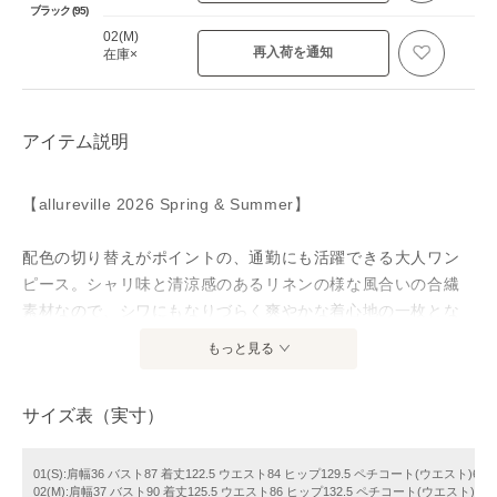
ブラック (95)
02(M)
再入荷を通知
在庫×
アイテム説明
【allureville 2026 Spring & Summer】
配色の切り替えがポイントの、通勤にも活躍できる大人ワン
ピース。シャリ味と清涼感のあるリネンの様な風合いの合繊
素材なので、シワにもなりづらく爽やかな着心地の一枚とな
りました。ウエストのドロストリボンでウエストマークも出
もっと見る
来るので、キレイ目のスタイルからカジュアルコーデまで幅
広く活躍するワンピースです。キッチリとしたジャケットは
サイズ表（実寸）
勿論、デニムブルゾンとスニーカー合わせで抜け感のある大
人カジュアルも楽しめます。
01(S):肩幅36 バスト87 着丈122.5 ウエスト84 ヒップ129.5 ペチコート(ウエスト)62
02(M):肩幅37 バスト90 着丈125.5 ウエスト86 ヒップ132.5 ペチコート(ウエスト)64
※手洗い可能です。