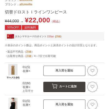
ブランド：
allureville
切替ドロストＩラインワンピース
¥22,000
¥44,000
→
（税込）
50%OFF
送料無料
タカシマヤカードのポイント
220pt
(
詳細
)
※表示のポイント数は、商品ポイントと決済ポイントの合計目安となります。
返品不可商品
（
詳細
）
お取寄せ商品
（
詳細
）
4～7日
で出荷可能
01(S)
再入荷を通知
在庫×
キャメル (84)
02(M)
カートに追加
在庫○
お取寄せ
01(S)
再入荷を通知
在庫×