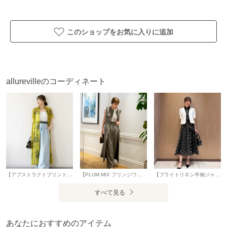
製造国
詳細は下記よりお問い合わせください
ギフト
可
このショップをお気に入りに追加
allurevilleのコーディネート
【アブストラクトプリントワンピース】 着用サイズ：2(M) 軽やかな透け感が魅力のスパンオーガンジーに、アートのようなオリジナルプリントを施したシャツワンピース。 シアー素材ならではの奥行きとニュアンスが、存在感のある柄を軽やかに引き立てます。 インナーの合わせ方次第で印象が変わり、ロングシーズン活躍します。 一枚で主役になるのはもちろん、ジャケットやブルゾンを羽織ってモードにまとめるスタイリングもおすすめ。 大胆な柄と繊細な透け感が共存する、洗練された存在感を放つアイテムです。 ※手洗い可能 スタッフ身長：157cm
【PLUM MIX フリンジワンピース】 着用サイズ：2(M) 上品な表情を持つポリエステルツイード素材で仕立てたロングワンピース。 フリンジディテールが華やかなアクセントに。 胸元と腰位置のパッチポケットで程よいカジュアル感をプラス。 共布ベルトでシルエットアレンジが可能で、ロングジレのようなレイヤードスタイルも楽しめるデザインです。 【PLUM MIX タックパンツ】 着用サイズ：2(M) 上品な表情を持つポリエステルツイード素材で仕立てた、マニッシュなワイドパンツ。 ハイウエストデザインとセンタープレスが縦のラインを強調し、すっきりとした美しいシルエットを演出します。 程よい落ち感のある素材で、リラックスした穿き心地と洗練された印象を両立。 ニットやシャツをタックインしたスタイリングがおすすめです。 スタッフ身長：157cm
【ブライトリネン半袖ジャケット】 着用サイズ：2(M) 麻混の清涼感のある半袖ジャケットです。 ミニマムなサイジングで女性らしく着ていただけます。 コンパクトに見えますが着心地はフィットしすぎず、程よく身体に沿うサイズ感です。 肩はギャザーの入ったパフのデザインですが、肩が大きく見えるシルエットではないので安心◎ バランスのとりやすい着丈でワンピースの羽織りにも。 また、インナーにキャミソールやタンクトップを着てサラッと羽織り、デニムやフレアスカートと合わせるのもオススメです。 【サンフラワープリントギャザースカート】 着用サイズ：2(M) 大きめのドット柄で子どもっぽくならずに少しレトロで大人っぽく着ていただけます。 キャミソールタイプのペチコートが付いており、透けることを気にしなくて良いのも嬉しいポイント。 お袖もフレンチスリーブのデザインで1枚で着ても安心感があります。 オーガン生地はチクチク感がなくストレスなく、またウエストもシェイプされたデザインですが窮屈感が無いので着心地も◎ リボンもワンピースと同じくハリのある少し固めの生地を使用しているので型崩れせず、ボリューム感がありアクセントになります。 ドット柄はカジュアル寄りですが、首元までしっかりボタンを閉めたら会食などの少しかしこまった場所でも着ていただけるのでデイリーから幅広いシーンで活躍する1枚です。 また、デニムやタンクトップをインナーに着て羽織りで着るのもオススメです。 ※手洗い可能 スタッフ身長：163cm
すべて見る
あなたにおすすめのアイテム