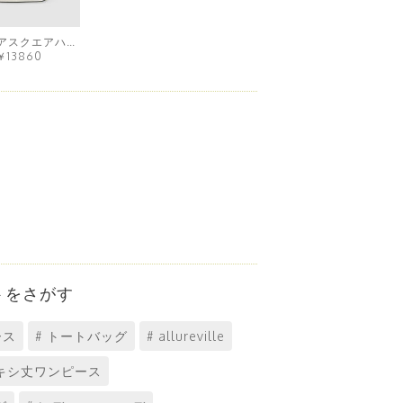
ラフィアスクエアハンドルバッグ
￥13860
トをさがす
ース
# トートバッグ
# allureville
グ・マキシ丈ワンピース