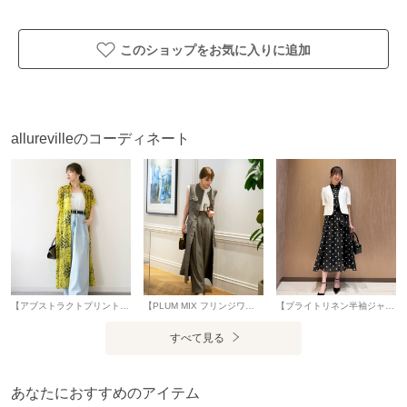
アイテム情報
このショップをお気に入りに追加
配送料
送料無料
（税込5,000円以上ご購入で送料無料）
allurevilleのコーディネート
商品コード
21261014410
性別タイプ
レディース
カテゴリ
ワンピース
ロング・マキシ丈ワンピース
素材
本体：ポリエステル100％ キャミソール：ポリ
エステル100％
製造国
詳細は下記よりお問い合わせください
【アブストラクトプリントワンピース】 着用サイズ：2(M) 軽やかな透け感が魅力のスパンオーガンジーに、アートのようなオリジナルプリントを施したシャツワンピース。 シアー素材ならではの奥行きとニュアンスが、存在感のある柄を軽やかに引き立てます。 インナーの合わせ方次第で印象が変わり、ロングシーズン活躍します。 一枚で主役になるのはもちろん、ジャケットやブルゾンを羽織ってモードにまとめるスタイリングもおすすめ。 大胆な柄と繊細な透け感が共存する、洗練された存在感を放つアイテムです。 ※手洗い可能 スタッフ身長：157cm
【PLUM MIX フリンジワンピース】 着用サイズ：2(M) 上品な表情を持つポリエステルツイード素材で仕立てたロングワンピース。 フリンジディテールが華やかなアクセントに。 胸元と腰位置のパッチポケットで程よいカジュアル感をプラス。 共布ベルトでシルエットアレンジが可能で、ロングジレのようなレイヤードスタイルも楽しめるデザインです。 【PLUM MIX タックパンツ】 着用サイズ：2(M) 上品な表情を持つポリエステルツイード素材で仕立てた、マニッシュなワイドパンツ。 ハイウエストデザインとセンタープレスが縦のラインを強調し、すっきりとした美しいシルエットを演出します。 程よい落ち感のある素材で、リラックスした穿き心地と洗練された印象を両立。 ニットやシャツをタックインしたスタイリングがおすすめです。 スタッフ身長：157cm
【ブライトリネン半袖ジャケット】 着用サイズ：2(M) 麻混の清涼感のある半袖ジャケットです。 ミニマムなサイジングで女性らしく着ていただけます。 コンパクトに見えますが着心地はフィットしすぎず、程よく身体に沿うサイズ感です。 肩はギャザーの入ったパフのデザインですが、肩が大きく見えるシルエットではないので安心◎ バランスのとりやすい着丈でワンピースの羽織りにも。 また、インナーにキャミソールやタンクトップを着てサラッと羽織り、デニムやフレアスカートと合わせるのもオススメです。 【サンフラワープリントギャザースカート】 着用サイズ：2(M) 大きめのドット柄で子どもっぽくならずに少しレトロで大人っぽく着ていただけます。 キャミソールタイプのペチコートが付いており、透けることを気にしなくて良いのも嬉しいポイント。 お袖もフレンチスリーブのデザインで1枚で着ても安心感があります。 オーガン生地はチクチク感がなくストレスなく、またウエストもシェイプされたデザインですが窮屈感が無いので着心地も◎ リボンもワンピースと同じくハリのある少し固めの生地を使用しているので型崩れせず、ボリューム感がありアクセントになります。 ドット柄はカジュアル寄りですが、首元までしっかりボタンを閉めたら会食などの少しかしこまった場所でも着ていただけるのでデイリーから幅広いシーンで活躍する1枚です。 また、デニムやタンクトップをインナーに着て羽織りで着るのもオススメです。 ※手洗い可能 スタッフ身長：163cm
ギフト
可
すべて見る
あなたにおすすめのアイテム