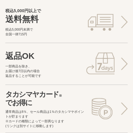
税込5,000円以上で
送料無料
税込5,000円未満で
全国一律715円
返品OK
一部商品を除き、
お届け後7日以内の場合
返品することが可能です
タカシマヤカード
※
でお得に
通常商品は8％、セール商品は1％の
タカシマヤポイン
トが貯まります
※カードの種類によって一部異なります
(リンクは別サイトに移動します)