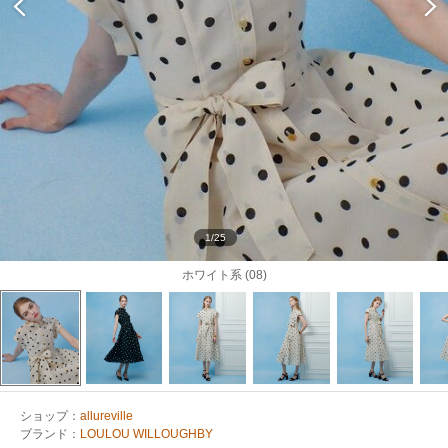
1/25
ホワイト系 (08)
ショップ：
allureville
ブランド：
LOULOU WILLOUGHBY