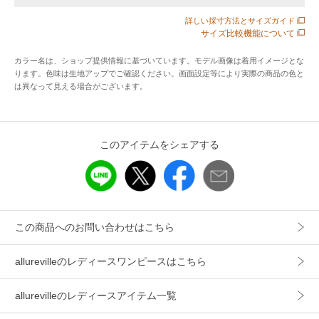
インに。
詳しい採寸方法とサイズガイド
スカートは腰まわりをすっきりと見せつつ、裾に向かって美
サイズ比較機能について
しく広がるフレアーシルエットが魅力です。
カラー名は、ショップ提供情報に基づいています。モデル画像は着用イメージとな
ります。色味は生地アップでご確認ください。画面設定等により実際の商品の色と
【スタッフコメント】
は異なって見える場合がございます。
程よい透け感のドット柄が華やかな、軽やかな印象のワンピ
ースです。
すっきりとしたシルエットで着やすく、リボンでメリハリの
このアイテムをシェアする
ある着こなしも楽しめます。
一枚ではもちろん、レイヤードや羽織りとしても幅広く活躍
する一着です。
デイリーからきちんとしたシーンまで対応できる、着回し力
の高いアイテムです。
この商品へのお問い合わせはこちら
※照明の関係により、実際よりも色味が違って見える場合が
allurevilleのレディースワンピースはこちら
ございます。
またパソコン・スマートフォンなどの環境により、製品と画
allurevilleのレディースアイテム一覧
像のカラーが異なる場合もございます。
予めご了承ください。