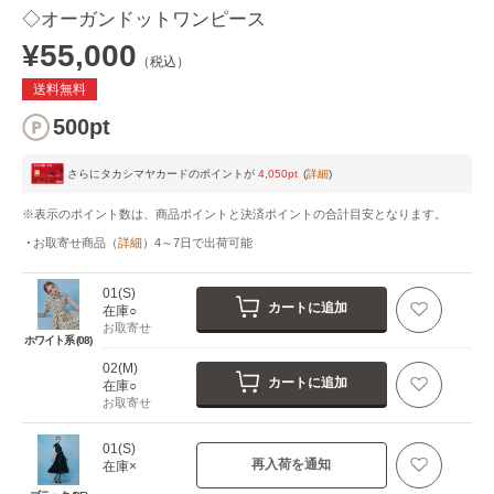
◇オーガンドットワンピース
¥55,000
（税込）
送料無料
500pt
さらにタカシマヤカードのポイントが
4,050pt
(
詳細
)
※表示のポイント数は、商品ポイントと決済ポイントの合計目安となります。
お取寄せ商品
（
詳細
）
4～7日
で出荷可能
01(S)
カートに追加
在庫○
お取寄せ
ホワイト系 (08)
02(M)
カートに追加
在庫○
お取寄せ
01(S)
再入荷を通知
在庫×