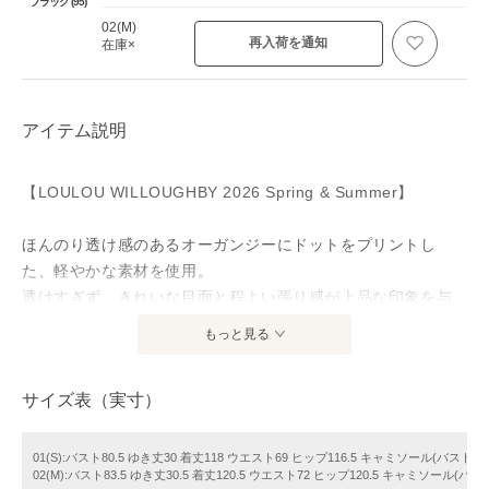
ブラック (95)
02(M)
再入荷を通知
在庫×
アイテム説明
【LOULOU WILLOUGHBY 2026 Spring & Summer】
ほんのり透け感のあるオーガンジーにドットをプリントし
た、軽やかな素材を使用。
透けすぎず、きれいな目面と程よい張り感が上品な印象を与
えます。
もっと見る
シルエットはフィット＆フレアーのレディなデザイン。身頃
サイズ表（実寸）
から続く袖は袖幅を広めに取り、腕まわりをすっきりと見せ
ながらも、窮屈さを感じさせない着心地に仕上げました。
01(S):バスト80.5 ゆき丈30 着丈118 ウエスト69 ヒップ116.5 キャミソール(バスト)
02(M):バスト83.5 ゆき丈30.5 着丈120.5 ウエスト72 ヒップ120.5 キャミソール(バ
ウエストは共布リボンでキュッと結んで、メリハリのあるラ