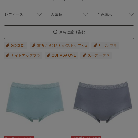
レディース
人気順
全色表示
さらに絞り込む
GOCOCi
重力に負けないバストケアBra
リボンブラ
ナイトアップブラ
SUHADA ONE
スースーブラ
10％ポイントバック
10％ポイントバック