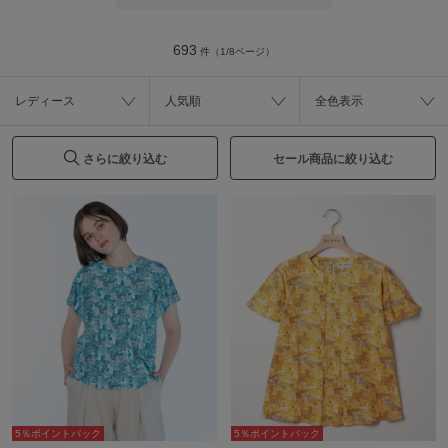
693
件（1/8ページ）
レディース
人気順
全色表示
さらに絞り込む
セール商品に絞り込む
5％ポイントバック
5％ポイントバック