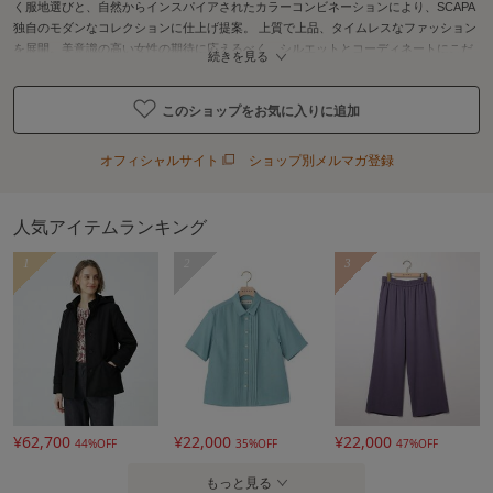
く服地選びと、自然からインスパイアされたカラーコンビネーションにより、SCAPA
独自のモダンなコレクションに仕上げ提案。 上質で上品、タイムレスなファッション
を展開。美意識の高い女性の期待に応えるべく、シルエットとコーディネートにこだ
続きを見る
わりを持つ。都会的なライフスタイルにSCAPAの世界観を取り入れていただけるよう
紹介している。"
このショップをお気に入りに追加
オフィシャルサイト
ショップ別メルマガ登録
人気アイテムランキング
1
2
3
¥62,700
¥22,000
¥22,000
44%OFF
35%OFF
47%OFF
もっと見る