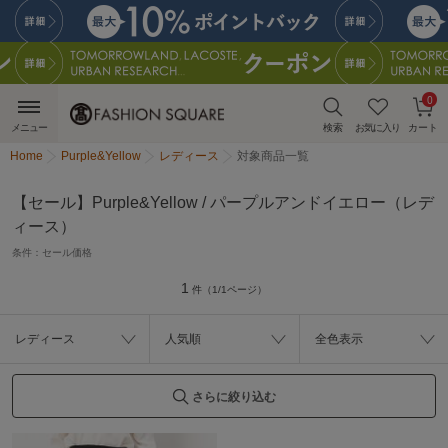
0
メニュー
検索
お気に入り
カート
Home
Purple&Yellow
レディース
対象商品一覧
【セール】Purple&Yellow / パープルアンドイエロー（レデ
ィース）
条件：
セール価格
1
件（1/1ページ）
レディース
人気順
全色表示
さらに絞り込む