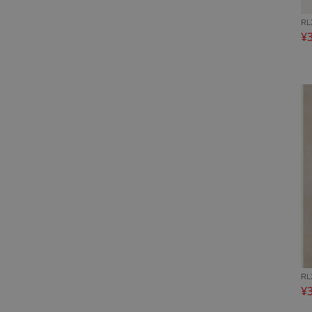
RL
¥
RL
¥