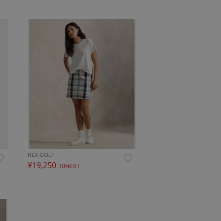
RLX GOLF
¥19,250
30%OFF