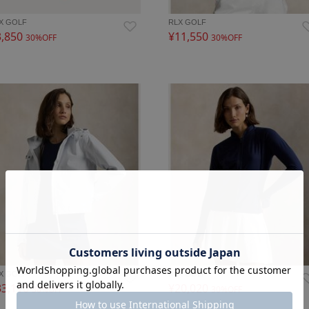
X GOLF
RLX GOLF
3,850
¥11,550
30%OFF
30%OFF
X GOLF
RLX GOLF
33,110
¥20,020
30%OFF
30%OFF