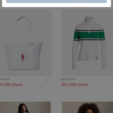
X GOLF
RLX GOLF
20,790
¥21,560
30%OFF
30%OFF