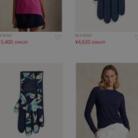
X GOLF
RLX GOLF
15,400
¥4,620
30%OFF
30%OFF