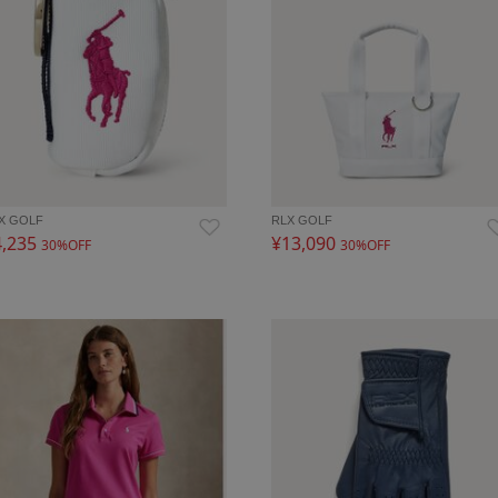
X GOLF
RLX GOLF
4,235
¥13,090
30%OFF
30%OFF