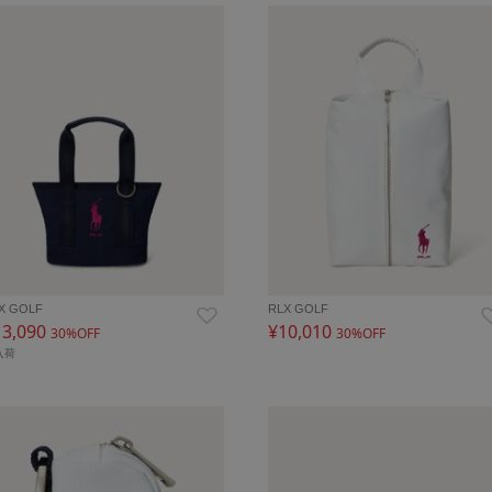
X GOLF
RLX GOLF
13,090
¥10,010
30%OFF
30%OFF
入荷