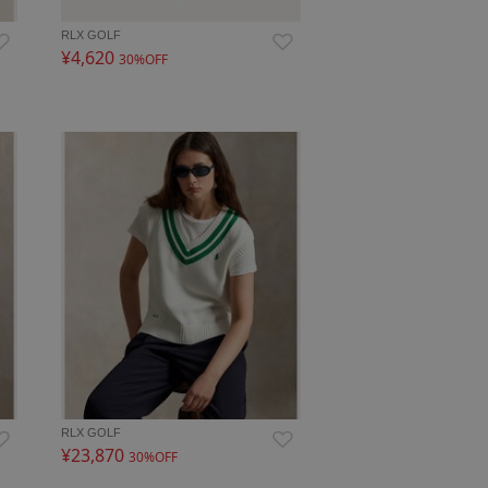
RLX GOLF
¥4,620
30%OFF
RLX GOLF
¥23,870
30%OFF