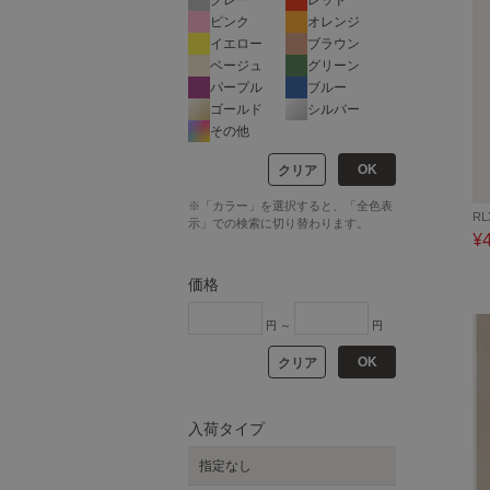
ピンク
オレンジ
イエロー
ブラウン
ベージュ
グリーン
パープル
ブルー
ゴールド
シルバー
その他
OK
クリア
※「カラー」を選択すると、「全色表
RL
示」での検索に切り替わります。
¥
価格
円 ～
円
OK
クリア
入荷タイプ
指定なし