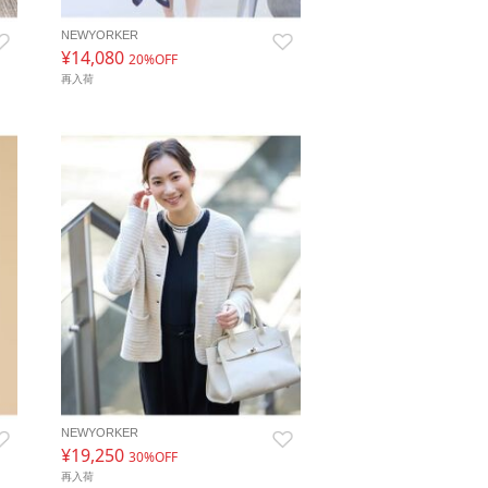
NEWYORKER
¥14,080
20%OFF
再入荷
NEWYORKER
¥19,250
30%OFF
再入荷