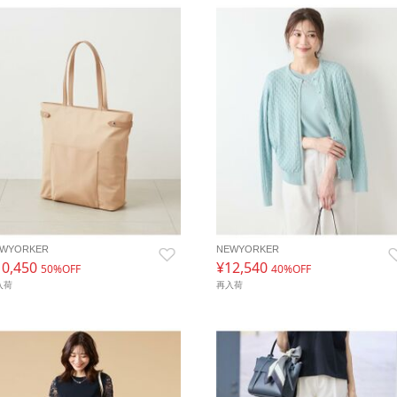
WYORKER
NEWYORKER
10,450
¥12,540
50%OFF
40%OFF
入荷
再入荷