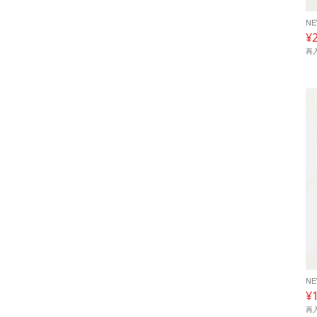
NE
¥
再
NE
¥
再