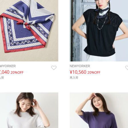
WYORKER
NEWYORKER
7,040
¥10,560
20%OFF
20%OFF
入荷
再入荷