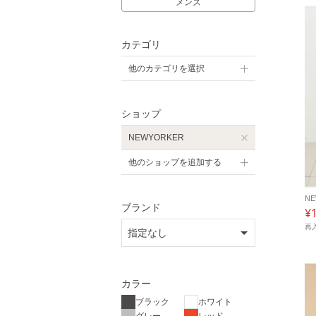
メンズ
カテゴリ
他のカテゴリを選択
ショップ
NEWYORKER
他のショップを追加する
NE
ブランド
¥
再
カラー
ブラック
ホワイト
グレー
レッド