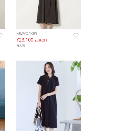
NEWYORKER
¥23,100
25%OFF
再入荷