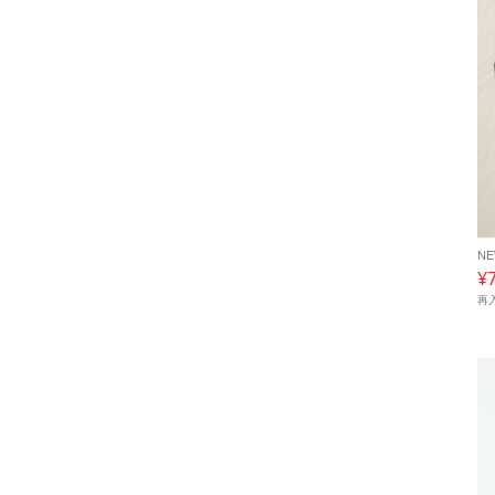
NE
¥
再