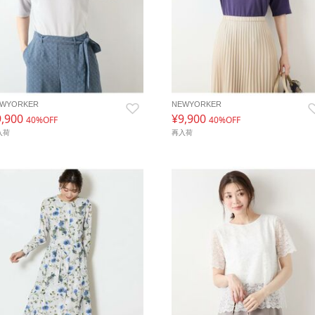
WYORKER
NEWYORKER
9,900
¥9,900
40%OFF
40%OFF
入荷
再入荷