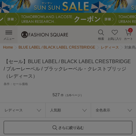
0
メニュー
検索
お気に入り
カート
Home
BLUE LABEL / BLACK LABEL CRESTBRIDGE
レディース
対象商
【セール】BLUE LABEL / BLACK LABEL CRESTBRIDGE
/ ブルーレーベル / ブラックレーベル・クレストブリッジ
（レディース）
条件：
セール価格
527
件（1/6ページ）
レディース
人気順
全色表示
さらに絞り込む