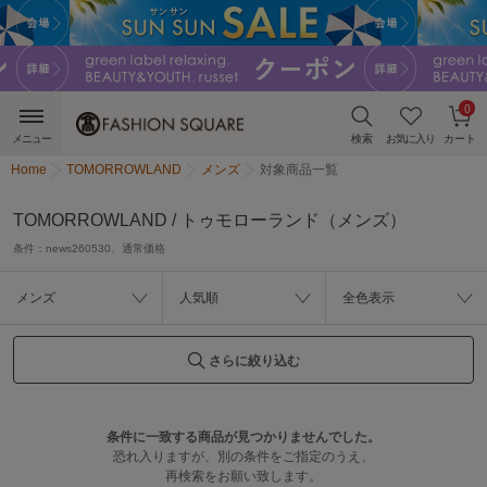
0
メニュー
検索
お気に入り
カート
Home
TOMORROWLAND
メンズ
対象商品一覧
TOMORROWLAND / トゥモローランド（メンズ）
条件：
news260530、通常価格
メンズ
人気順
全色表示
さらに絞り込む
条件に一致する商品が見つかりませんでした。
恐れ入りますが、別の条件をご指定のうえ、
再検索をお願い致します。