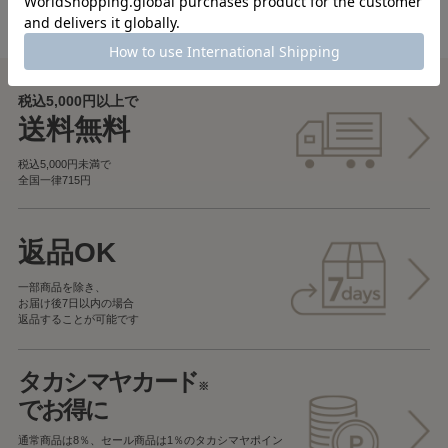
税込5,000円以上で
送料無料
税込5,000円未満で
全国一律715円
返品OK
一部商品を除き、
お届け後7日以内の場合
返品することが可能です
タカシマヤカード
※
でお得に
通常商品は8％、セール商品は1％の
タカシマヤポイン