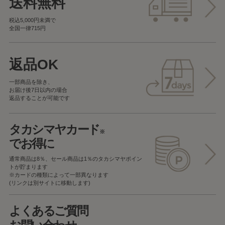
送料無料
税込5,000円未満で
全国一律715円
返品OK
一部商品を除き、
お届け後7日以内の場合
返品することが可能です
タカシマヤカード
※
でお得に
通常商品は8％、セール商品は1％の
タカシマヤポイン
トが貯まります
※カードの種類によって一部異なります
(リンクは別サイトに移動します)
よくあるご質問