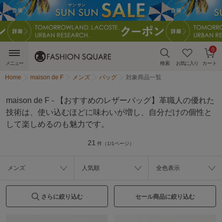
0
メニュー
検索
お気に入り
カート
Home
maison de F
メンズ
バッグ
対象商品一覧
maison de F - 【おすすめのレザーバッグ】革職人の優れた
技術は、使い込むほどに味わいが増し、自分だけの個性と
して楽しめるのも魅力です。
21
件（1/1ページ）
メンズ
人気順
全色表示
さらに絞り込む
セール商品に絞り込む