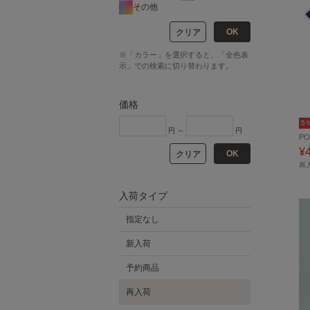
その他
OK
クリア
※「カラー」を選択すると、「全色表
示」での検索に切り替わります。
価格
5
円 ～
円
PO
¥
OK
クリア
再
入荷タイプ
指定なし
新入荷
予約商品
再入荷