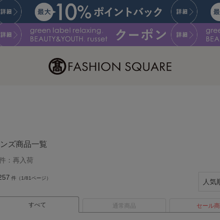
ンズ商品一覧
件：
再入荷
257
件（1/81ページ）
すべて
通常商品
セール商