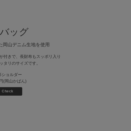
3.バッグ
た岡山デニム生地を使用
が付きで、長財布もスッポリ入り
ッタリのサイズです。
形ショルダー
00円(岡山かばん)
Check