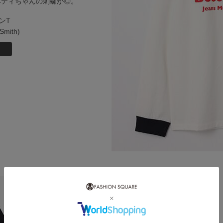
ベティちゃんの刺繍が◎。
ンT
Smith)