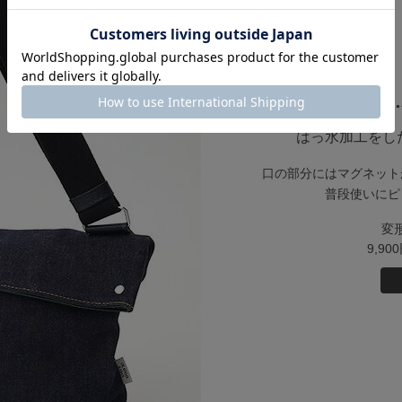
0
はっ水加工をし
口の部分にはマグネット
普段使いにピ
変
9,9