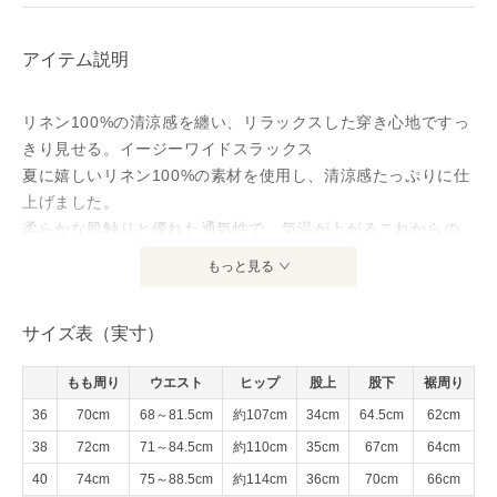
アイテム説明
リネン100%の清涼感を纏い、リラックスした穿き心地ですっ
きり見せる。イージーワイドスラックス
夏に嬉しいリネン100%の素材を使用し、清涼感たっぷりに仕
上げました。
柔らかな肌触りと優れた通気性で、気温が上がるこれからの
季節も心地よく過ごせます。
もっと見る
裏地をあえて省くことで、リネン特有の軽やかさと涼しさを
最大限に引き出した一着です。
サイズ表（実寸）
フロントのタックデザインと、後ろ身頃のギャザーが腰まわ
りを自然にカバーし、リラックスした穿き心地ながらも、見
もも周り
ウエスト
ヒップ
股上
股下
裾周り
た目はすっきりとした印象に。
内側の紐でウエスト調整ができるため、お好みの丈感やシル
36
70cm
68～81.5cm
約107cm
34cm
64.5cm
62cm
エットで着用いただけます。
38
72cm
71～84.5cm
約110cm
35cm
67cm
64cm
シンプルな半袖シャツやカットソーをインした、クリーンな
40
74cm
75～88.5cm
約114cm
36cm
70cm
66cm
スタイリングがおすすめです。