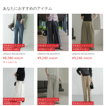
配送料
送料無料
あなたにおすすめのアイテム
（税込5,000円以上ご購入で送料無料）
商品コード
UR26230-2041011
性別タイプ
レディース
カテゴリ
パンツ
その他パンツ
素材
麻100%
5％ポイントバック
5％ポイントバック
5％ポイントバック
￥500クーポン
￥500クーポン
￥500クーポン
製造国
詳細は下記よりお問い合わせください
URBAN RESEARCH
URBAN RESEARCH
URBAN RESEARCH
¥8,580
¥9,240
¥9,240
40%OFF
30%OFF
30%OFF
ギフト
可
タイムセール
5％ポイントバック
5％ポイントバック
￥500クーポン
￥500クーポン
5％ポイントバック