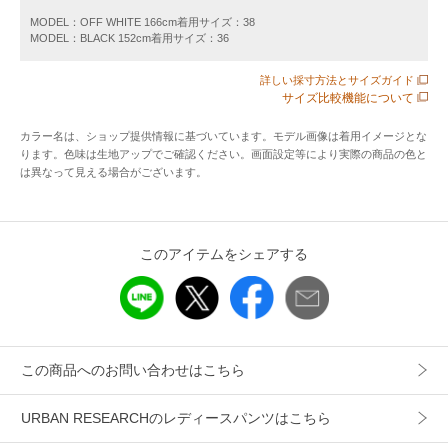
足元にきれいめなサンダルを合わせると、大人の余裕漂う洗
MODEL：OFF WHITE 166cm着用サイズ：38
MODEL：BLACK 152cm着用サイズ：36
練されたカジュアルが完成します。透け感が気になる方は、
肌馴染みの良いインナーを合わせるか、長めのトップスとの
詳しい採寸方法とサイズガイド
レイヤードも素敵です。
サイズ比較機能について
カラー名は、ショップ提供情報に基づいています。モデル画像は着用イメージとな
POINT
ります。色味は生地アップでご確認ください。画面設定等により実際の商品の色と
・ 暑い夏でも爽やかに過ごせる、通気性の良いリネン100%素
は異なって見える場合がございます。
材
・ウエストの紐でサイズ調整が可能。自分にぴったりのバラ
ンスに
このアイテムをシェアする
・体型に合わせて選べる、嬉しい3サイズ展開
【2026 Spring/Summer】【26SS】
※ポケットにしつけ糸がついている場合は、外してご使用く
この商品へのお問い合わせはこちら
ださい。
URBAN RESEARCHのレディースパンツはこちら
※商品画像は、光の当たり具合やパソコンなどの閲覧環境に