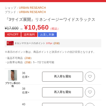
ショップ：
URBAN RESEARCH
ブランド：
URBAN RESEARCH
『3サイズ展開』リネンイージーワイドスラックス
¥10,560
¥17,600
→
（税込）
40%OFF
送料無料
お直し対象
タカシマヤカードのポイント
105pt
(
詳細
)
※表示のポイント数は、商品ポイントと決済ポイントの合計目安となります。
返品不可商品
（
詳細
）
お取寄せ商品
（
詳細
）
5～7日
で出荷可能
36
再入荷を通知
在庫×
ブラウン系その
他
38
再入荷を通知
在庫×
40