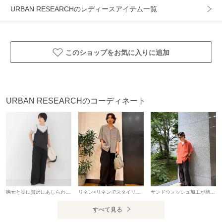
より、実際の色味と異なって見える場合がございます。予め
URBAN RESEARCHのレディースアイテム一覧
ご了承ください。
※商品の色味の目安は、商品単体の画像をご参照ください。
▼お気に入り登録のおすすめ▼
このショップをお気に入りに追加
お気に入り登録された商品は、マイページにて現在の価格情
報や在庫状況の確認が可能です。
お買い物リストの管理にぜひご利用ください。
URBAN RESEARCHのコーディネート
素材感
透け感 : ややあり(OFF WHITE)
伸縮性 : なし
裏地 : なし
光沢 : なし
ポケット : あり
胸元と裾に贅沢にあしらわれた繊細なレース使いが、パッと目を惹くアシンメトリーキャミソール。 甘さを抑えたデザインで、スタイリングをグッと艶やかに引き締めてくれます。 身頃には上品な微光沢を放つサテン素材を使用しており、さらっとした肌触りと柔らかな着心地が魅力。
リネン×リネンでスタイリングを組みました。上下ともにMサイズを着用しています！ シャツはハリのあるパリッとした質感、パンツは柔らかく肌なじみの良い質感で、同じ素材でも異なった生地感を楽しめます。 コーデがシンプルになりがちな夏こそ、素材感にこだわった着こなしがおすすめです。
サンドウォッシュ加工が施されており、気分が上がるカラーをしているシャツに、ブラウンのストライプパンツ、サンダルで同系色コーデの完成です。 全てのアイテムが少しオーバーサイズなので抜け感も出て暑苦しいコーデにはならないのがオススメポイントです。
アイテム情報
すべて見る