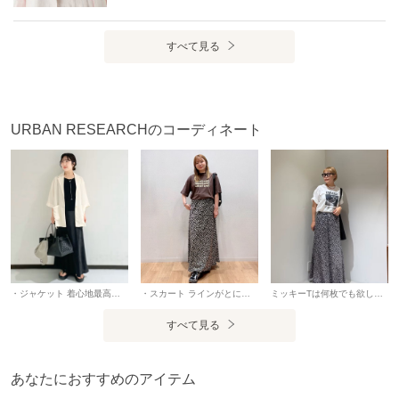
すべて見る
URBAN RESEARCHのコーディネート
・ジャケット 着心地最高のジャケットです。 接触冷感でサラッと快適に羽織れるのでこれからの時期にぴったりです。 "暑いけど二の腕は出したくない"とか"Tシャツスタイルだと部屋着みたくなる"と悩み多き私に救世主なアイテムでした。
・スカート ラインがとにかくキレイで脚長効果があります。 サラサラとした素材で着やすく、ウエストゴムでストレスフリー。 裾ギリギリで履いてもお洒落に決まり、低身長さんにもおすすめです。
ミッキーTは何枚でも欲しくなります。 花柄のスカート合わせでガーリーに。
すべて見る
あなたにおすすめのアイテム