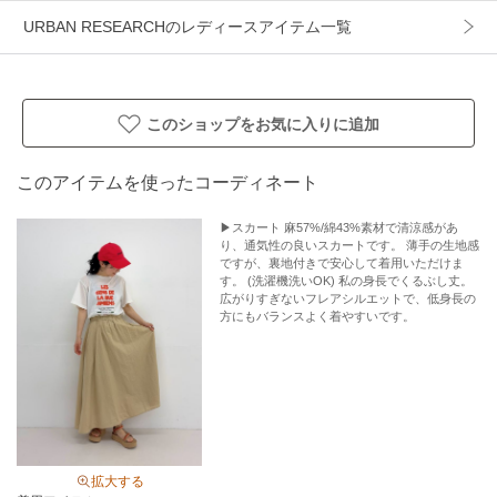
URBAN RESEARCHのレディースアイテム一覧
【2026 Spring/Summer】【26SS】
※商品画像は、光の当たり具合やパソコンなどの閲覧環境に
より、実際の色味と異なって見える場合がございます。予め
このショップをお気に入りに追加
ご了承ください。
※商品の色味の目安は、商品単体の画像をご参照ください。
このアイテムを使ったコーディネート
▼お気に入り登録のおすすめ▼
▶︎スカート 麻57%/綿43%素材で清涼感があ
り、通気性の良いスカートです。 薄手の生地感
お気に入り登録された商品は、マイページにて現在の価格情
ですが、裏地付きで安心して着用いただけま
報や在庫状況の確認が可能です。
す。 (洗濯機洗いOK) 私の身長でくるぶし丈。
広がりすぎないフレアシルエットで、低身長の
お買い物リストの管理にぜひご利用ください。
方にもバランスよく着やすいです。
素材感
透け感 : なし
伸縮性 : なし
裏地 : あり
拡大する
光沢 : なし