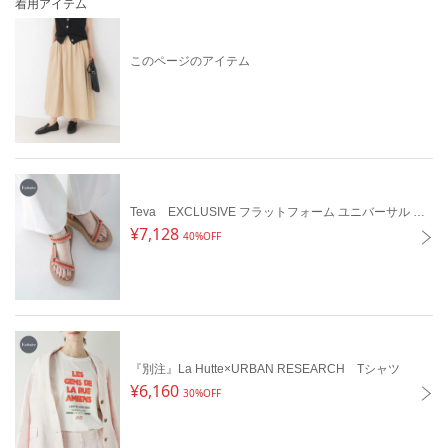
着用アイテム
ポケット : あり
このページのアイテム
アイテム情報
配送料
送料無料
（税込5,000円以上ご購入で送料無料）
商品コード
UR26230-2052005
性別タイプ
レディース
Teva EXCLUSIVE フラットフォーム ユニバーサル テッセラ
¥7,128
40%OFF
カテゴリ
スカート
素材
表地 : 麻57% 綿43% 裏地 : ポリエステル100%
製造国
詳細は下記よりお問い合わせください
ギフト
可
『別注』La Hutte×URBAN RESEARCH Tシャツ
¥6,160
30%OFF