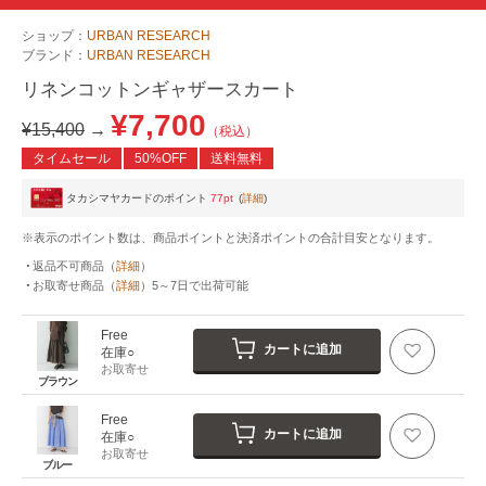
ショップ：
URBAN RESEARCH
ブランド：
URBAN RESEARCH
リネンコットンギャザースカート
¥7,700
¥15,400
→
（税込）
タイムセール
50%OFF
送料無料
タカシマヤカードのポイント
77pt
(
詳細
)
※表示のポイント数は、商品ポイントと決済ポイントの合計目安となります。
返品不可商品
（
詳細
）
お取寄せ商品
（
詳細
）
5～7日
で出荷可能
Free
カートに追加
在庫○
お取寄せ
ブラウン
Free
カートに追加
在庫○
お取寄せ
ブルー