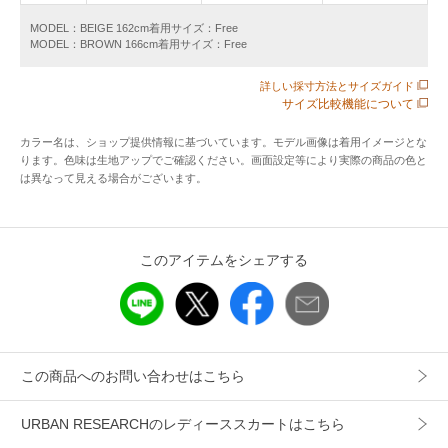
感が魅力のギャザースカート。
MODEL：BEIGE 162cm着用サイズ：Free
MODEL：BROWN 166cm着用サイズ：Free
ウエストはゴム仕様でストレスフリーな穿き心地でありなが
ら、脇にゴムを入れない独自の設計にすることで、腰まわり
詳しい採寸方法とサイズガイド
の広がりを抑え、すっきりとした上品なシルエットに仕上げ
サイズ比較機能について
ています。
右側には便利なシームポケットを配し、日常使いに嬉しい実
カラー名は、ショップ提供情報に基づいています。モデル画像は着用イメージとな
ります。色味は生地アップでご確認ください。画面設定等により実際の商品の色と
用性もプラスしました。
は異なって見える場合がございます。
程よいボリュームのフレアラインは、合わせるトップスを選
ばずデイリーに活躍。
リネン素材ならではのナチュラルな風合いが、大人のリラッ
このアイテムをシェアする
クススタイルを格上げしてくれます。
POINT
・リネン×コットンの清涼感溢れる軽やかな肌触り
・「脇ゴムなし」の設計で、ギャザーの可愛さを残しつつ腰
この商品へのお問い合わせはこちら
まわりはスマートに
・着回し力の高いフレアシルエットと、便利なシームポケッ
URBAN RESEARCHのレディーススカートはこちら
ト付き