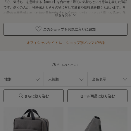
「心、気持ち」を意味する【coeur】を合わせて最初の気持ちという意味を表した造語
です。多くの人が、物を選ぶときその物に対して愛着や期待感を抱くと思います。そ
の愛着や期待感を抱いた時の最初の気持ちを忘れないで欲しいという願いを込めて作
続きを見る
られたブランドネームです。 シンプルな形にこだわりながらも、どこかにその時々の
流行を取り入れ、いつ持っていても新しさを感じさせる物造りそして機能性・使いや
このショップをお気に入りに追加
すさにもこだわり少しでも長く使っていただけるＢＡＧになれることを目指していま
す。
オフィシャルサイト
ショップ別メルマガ登録
76
件（1/1ページ）
性別
人気順
全色表示
さらに絞り込む
セール商品に絞り込む