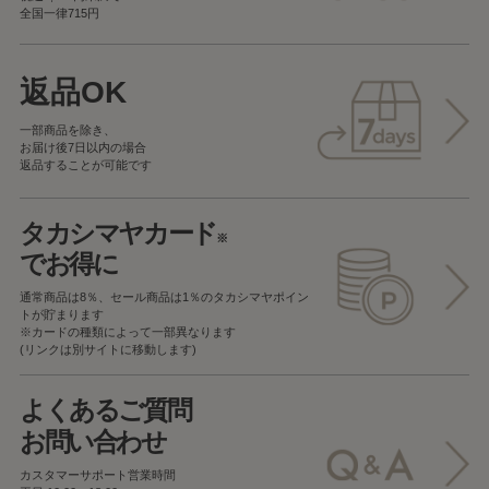
全国一律715円
返品OK
一部商品を除き、
お届け後7日以内の場合
返品することが可能です
タカシマヤカード
※
でお得に
通常商品は8％、セール商品は1％の
タカシマヤポイン
トが貯まります
※カードの種類によって一部異なります
(リンクは別サイトに移動します)
よくあるご質問
お問い合わせ
カスタマーサポート営業時間