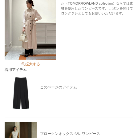
商品コード
11043104036
た〈TOMORROWLAND collection〉ならでは素
材を使用したワンピースです。 ボタンを開けて
性別タイプ
レディース
ロングジレとしてもお使いいただけます。
カテゴリ
パンツ
スラックス・ドレスパンツ
素材
ブラック・ネイビー：ポリエステル87％ ポリウ
レタン13％ ライトベージュ：ポリエステル
87% ポリウレタン13% 裏地ポリエステル
製造国
詳細は下記よりお問い合わせください
拡大する
着用アイテム
ギフト
可
このページのアイテム
ブロークンオックス ジレワンピース