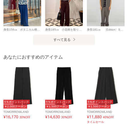
身長156㎝ ボタニカル柄が目を惹く〈MACPHEE〉ボタニカルプリント トップスはあえて色物のパンツと合わせて夏らしさプラス。 ブルーの色味がぴったりのため柄×色も着やすくおすすめです。
身長165㎝ 小花柄を散りばめた上品で華やかな〈Ballsey〉のブラウス。 パフスリーブや首元のフリルがフェミニンな印象に。 甘くなりすぎないよう、ボトムスは落ち感のあるスラックスですっきりと。 今季らしいブラウン×ライトブルーの組み合わせがおすすめです。
身長181㎝ 〈Edition〉Super120's ウォッシャブルウールセットアップにシックな配色感のボーダーをレイヤーし、上品なサマールックを意識しました。
すべて見る
あなたにおすすめのアイテム
5％ポイントバック
5％ポイントバック
5％ポイントバック
￥2,000クーポン
￥1,500クーポン
￥1,500クーポン
TOMORROWLAND
TOMORROWLAND
TOMORROWLAND
¥16,170
¥14,630
¥11,880
30%OFF
30%OFF
40%OFF
タイムセール