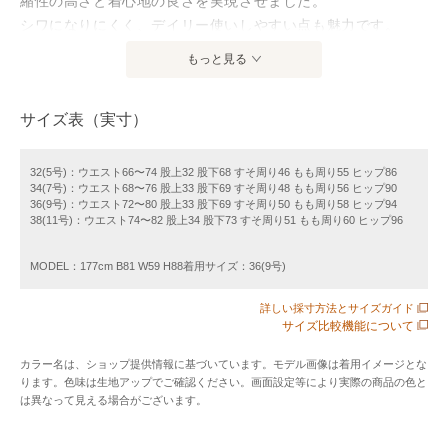
縮性の高さと着心地の良さを実現させました。
シワになりにくく、デイリー使いしやすい点も魅力です。
セミワイドフレアパンツはタイトな腰まわりに膝下の位置か
もっと見る
らほんのりと広がるフレアシルエットですっきりとしたバラ
ンスに。
サイズ表（実寸）
タックインスタイルはもちろん、ヒップの隠れるチュニック
丈のトップスとも好相性。
オフィスからオケージョンシーンまで幅広く活躍してくれる
32(5号)：ウエスト66〜74 股上32 股下68 すそ周り46 もも周り55 ヒップ86
34(7号)：ウエスト68〜76 股上33 股下69 すそ周り48 もも周り56 ヒップ90
万能なアイテムです。
36(9号)：ウエスト72〜80 股上33 股下69 すそ周り50 もも周り58 ヒップ94
同シリーズのジャケットとのセットアップスタイルもおすす
38(11号)：ウエスト74〜82 股上34 股下73 すそ周り51 もも周り60 ヒップ96
め。
MODEL：177cm B81 W59 H88着用サイズ：36(9号)
■シリーズアイテム
詳しい採寸方法とサイズガイド
ノーカラージャケット（商品番号：11-07-01-07151）
サイズ比較機能について
ダブルブレストジャケット（商品番号：11-07-31-07036）
クルーネックプルオーバー（商品番号：11-01-01-01151）
カラー名は、ショップ提供情報に基づいています。モデル画像は着用イメージとな
ります。色味は生地アップでご確認ください。画面設定等により実際の商品の色と
フロントタックテーパードパンツ（商品番号：11-04-01-
は異なって見える場合がございます。
04151）
セミワイドフレアパンツ（商品番号：11-04-31-04036）