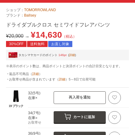
ショップ：
TOMORROWLAND
ブランド：
Ballsey
ドライダブルクロス セミワイドフレアパンツ
¥14,630
¥20,900
→
（税込）
30%OFF
送料無料
お直し対象
タカシマヤカードのポイント
146pt
(
詳細
)
※表示のポイント数は、商品ポイントと決済ポイントの合計目安となります。
返品不可商品
（
詳細
）
お取寄せ商品が含まれています
（
詳細
）
5～8日
で出荷可能
32(5号)
再入荷を通知
在庫×
19 ブラック
34(7号)
カートに追加
在庫○
お取寄せ
36(9号)