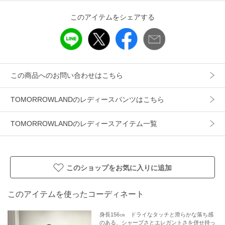
Iラインスカート（商品番号：11-05-11-05034）
セットアップで着用いただけます。
このアイテムをシェアする
■卒入園式・卒入学式などのセレモニーや学校行事など、さま
ざまなオケージョンシーンでの着こなしにおすすめのアイテ
ムです。
この商品へのお問い合わせはこちら
※ライトベージュのみ裏地付きです。
TOMORROWLANDのレディースパンツはこちら
※商品の色味は、商品単体の画像をご確認ください
TOMORROWLANDのレディースアイテム一覧
店舗にお問い合わせの際は、下記の商品番号をお申し付けく
ださい。
商品番号:11-04-31-04036
このショップをお気に入りに追加
アイテム情報
このアイテムを使ったコーディネート
配送料
送料無料
（税込5,000円以上ご購入で送料無料）
身長156㎝ ドライなタッチと滑らかな落ち感
のある、シャープさとエレガントさを併せ持っ