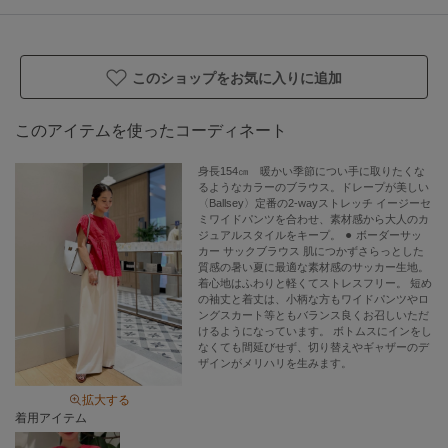
商品番号:11-01-52-01503
アイテム情報
このショップをお気に入りに追加
配送料
送料無料
このアイテムを使ったコーディネート
（税込5,000円以上ご購入で送料無料）
商品コード
11015201503
身長154㎝ 暖かい季節につい手に取りたくな
るようなカラーのブラウス。ドレープが美しい
〈Ballsey〉定番の2-wayストレッチ イージーセ
性別タイプ
レディース
ミワイドパンツを合わせ、素材感から大人のカ
ジュアルスタイルをキープ。 ⚫︎ ボーダーサッ
カテゴリ
トップス
シャツ・ブラウス
カー サックブラウス 肌につかずさらっとした
質感の暑い夏に最適な素材感のサッカー生地。
素材
ポリエステル55％ コットン44％ ポリウレタン
着心地はふわりと軽くてストレスフリー。 短め
の袖丈と着丈は、小柄な方もワイドパンツやロ
1％
ングスカート等ともバランス良くお召しいただ
けるようになっています。 ボトムスにインをし
製造国
詳細は下記よりお問い合わせください
なくても間延びせず、切り替えやギャザーのデ
ザインがメリハリを生みます。
ギフト
可
拡大する
着用アイテム