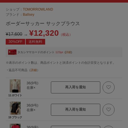
ショップ：
TOMORROWLAND
ブランド：
Ballsey
ボーダーサッカー サックブラウス
¥12,320
¥17,600
→
（税込）
30%OFF
送料無料
タカシマヤカードのポイント
123pt
(
詳細
)
※表示のポイント数は、商品ポイントと決済ポイントの合計目安となります。
返品不可商品
（
詳細
）
36(9号)
再入荷を通知
在庫×
11 ホワイト
36(9号)
再入荷を通知
在庫×
19 ブラック
36(9号)