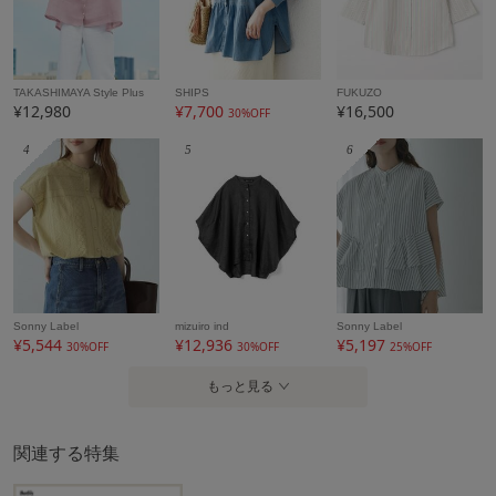
TAKASHIMAYA Style Plus
SHIPS
FUKUZO
¥12,980
¥7,700
¥16,500
30%OFF
4
5
6
Sonny Label
mizuiro ind
Sonny Label
¥5,544
¥12,936
¥5,197
30%OFF
30%OFF
25%OFF
もっと見る
関連する特集