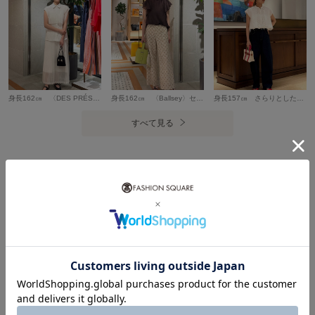
身長162㎝ 〈DES PRÉS〉シアーニット ショートベスト・プリーツスカート リネンとポリエステルを絶妙なバランスで混紡した、盛夏に最適なシアーニットシリーズ。リネン特有のナチュラルな素材にポリエステルの持つ適度なハリ感を加えた絶妙な肌触りのアイテムです。 ショートベストはインナーにブラウスやTシャツなど、合わせるアイテム次第で色々な表情を魅せてくれます。
身長162㎝ 〈Ballsey〉セルロースポリエステルオーガンジー フレアスリーブブラウス 柔らかく上品な光沢感のある、軽やかなオーガンジー素材を使用したブラウス。 フリルとギャザーで、大人の甘さを楽しんでいただけます。フロント部分と背中は表地を二重に仕立てているため、透け感もそこまで気にすることなく着用いただけます。
身長157㎝ さらりとした清涼感と適度なハリが魅力の〈TOMORROWLAND collection〉バテンレース レイヤードブラウス。 重なる生地の分量に奥行きがあり、主役として合わせていただけます。 肩先をさりげなくカバーしてくれるスリーブデザインで、一枚でも着やすいです。 デニムパンツと合わせ、カジュアルなスタイリングにしました。
すべて見る
あなたにおすすめのアイテム
5％ポイントバック
5％ポイントバック
5％ポイントバック
￥2,000クーポン
￥1,500クーポン
￥2,000クーポン
TOMORROWLAND
TOMORROWLAND
TOMORROWLAND
¥17,710
¥11,000
¥19,800
30%OFF
72%OFF
50%OFF