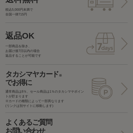
税込5,000円未満で
全国一律715円
返品OK
一部商品を除き、
お届け後7日以内の場合
返品することが可能です
タカシマヤカード
※
でお得に
通常商品は8％、セール商品は1％の
タカシマヤポイン
トが貯まります
※カードの種類によって一部異なります
(リンクは別サイトに移動します)
よくあるご質問
お問い合わせ