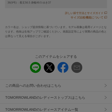
丈感もポイント。
36(9号)：着丈56.5 身幅49.5 ゆき37
暑い時期に一枚でさまになり、さまざまなシーンでお召しい
詳しい採寸方法とサイズガイド
ただけるアイテムです。
サイズ比較機能について
■素材情報
カラー名は、ショップ提供情報に基づいています。モデル画像は着用イメージとな
厚み：やや薄手
ります。色味は生地アップでご確認ください。画面設定等により実際の商品の色と
は異なって見える場合がございます。
透け感：11 ホワイトのみあり
光沢：なし
伸縮性：なし
手洗い：可
このアイテムをシェアする
裏地：なし
※商品の色味は、商品単体または素材アップ画像をご確認く
ださい
この商品へのお問い合わせはこちら
2025SS商品
TOMORROWLANDのレディーストップスはこちら
店舗にお問い合わせの際は、下記の商品番号をお申し付けく
TOMORROWLANDのレディースアイテム一覧
ださい。