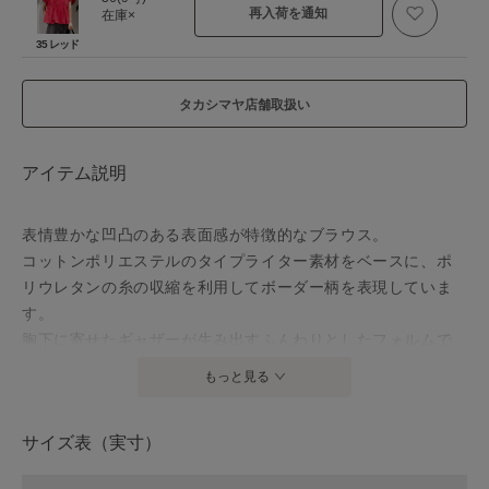
再入荷を通知
在庫×
35 レッド
タカシマヤ店舗取扱い
アイテム説明
表情豊かな凹凸のある表面感が特徴的なブラウス。
コットンポリエステルのタイプライター素材をベースに、ポ
リウレタンの糸の収縮を利用してボーダー柄を表現していま
す。
胸下に寄せたギャザーが生み出すふんわりとしたフォルムで
ボリュームがありつつも、高い位置で切り替えることですっ
もっと見る
きりとしたバランスに仕上げた一枚。
太めのスリーブデザインは二の腕をカバーしつつ、涼しく着
サイズ表（実寸）
用していただけます。
パンツにはもちろん、スカートとも相性の良いコンパクトな