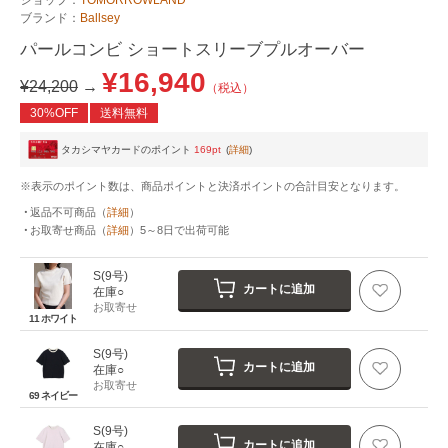
ブランド：
Ballsey
パールコンビ ショートスリーブプルオーバー
¥16,940
¥24,200
→
（税込）
30%OFF
送料無料
タカシマヤカードのポイント
169pt
(
詳細
)
※表示のポイント数は、商品ポイントと決済ポイントの合計目安となります。
返品不可商品
（
詳細
）
お取寄せ商品
（
詳細
）
5～8日
で出荷可能
S(9号)
カートに追加
在庫○
お取寄せ
11 ホワイト
S(9号)
カートに追加
在庫○
お取寄せ
69 ネイビー
S(9号)
カートに追加
在庫○