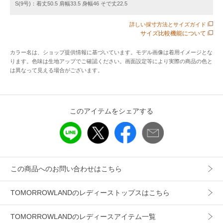
躍するアイテムです。
S(9号)：着丈50.5 肩幅33.5 身幅46 そで丈22.5
詳しい採寸方法とサイズガイド
■素材情報
サイズ比較機能について
厚み：普通
透け感：なし
カラー名は、ショップ提供情報に基づいています。モデル画像は着用イメージとな
光沢：なし
ります。色味は生地アップでご確認ください。画面設定等により実際の商品の色と
は異なって見える場合がございます。
伸縮性：ややあり
手洗い：可
裏地：なし
このアイテムをシェアする
■卒入園式・卒入学式などのセレモニーや学校行事など、さま
ざまなオケージョンシーンでの着こなしにおすすめのアイテ
ムです。
この商品へのお問い合わせはこちら
※商品の色味は、商品単体または素材アップ画像をご確認く
ださい
TOMORROWLANDのレディーストップスはこちら
2025SS商品
TOMORROWLANDのレディースアイテム一覧