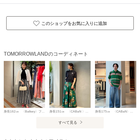
店舗にお問い合わせの際は、下記の商品番号をお申し付けく
ださい。
商品番号:11-02-52-02105
このショップをお気に入りに追加
※※お取扱い上の注意※※
・こちらの商品はスパンコールの装飾を施しています。
アクセサリー・バッグ・ベルトのバッグル等、引っかからな
TOMORROWLANDのコーディネート
いように十分ご注意ください。
また、装飾部分へのアイロンがけはお避けください。
・ご自宅でのお洗濯の際は、洗濯方法を十分ご確認の上、や
さしい手洗いをお願いいたします。
アイテム情報
配送料
送料無料
身長162㎝ 〈Ballsey〉フリンジギンガムチェック フリルギャザースカート カットジャカードとギンガムチェックをかけ合わせが新鮮なロングスカート。 ランダムにチェックの大きさが変更されており、通常のチェック柄とはひと味違うこだわりの詰まったテキスタイルが魅力的なアイテムです。合わせるアイテム次第で、オンからオフまで幅広いシーンに活躍してくれます。
身長151㎝ 〈CABaN 〉コットンカシミヤ パールポロプルオーバー コンパクトなサイズ感と襟にあしらわれたパールで、カジュアルながらもどこか女性らしさのあるポロプルオーバー。シルク素材のボトムと合わせて、カジュアルアップさせました。
身長175㎝ 〈CABaN〉のコットンカシミヤ マルチボーダー ポロプルオーバーはコットンのさらっとした肌触りにカシミヤの柔らかさをプラスし、軽さがありながらもほど良い温かみのある一着です。
（税込5,000円以上ご購入で送料無料）
すべて見る
商品コード
11025202105
性別タイプ
レディース