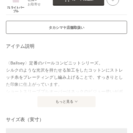
お取寄せ
71 ライトパー
プル
タカシマヤ店舗取扱い
アイテム説明
〈Ballsey〉定番のパールコンビニットシリーズ。
シルクのような光沢を持たせる加工をしたコットンにストレ
ッチ糸をプレーティングし編み上げることで、すっきりとし
た印象に仕上がっています。
ショートスリーブプルオーバーはネックのビジュー使いがポ
イントで、顔まわりに華やかかつ上品なアクセントをつけた
もっと見る
一枚。
きゅっと詰まったネックラインにほど良くフィットするシル
サイズ表（実寸）
エットでクリーンなバランスでお召しいただけます。
一枚着としてはもちろん、ジャケットのインナーとしても活