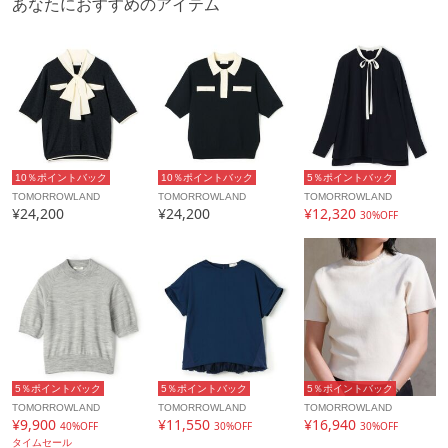
あなたにおすすめのアイテム
カテゴリ
トップス
ニット・セーター
素材
コットン79％ ナイロン17％ ポリウレタン4％
製造国
詳細は下記よりお問い合わせください
ギフト
可
10％ポイントバック
10％ポイントバック
5％ポイントバック
TOMORROWLAND
TOMORROWLAND
TOMORROWLAND
¥24,200
¥24,200
¥12,320
30%OFF
5％ポイントバック
5％ポイントバック
5％ポイントバック
TOMORROWLAND
TOMORROWLAND
TOMORROWLAND
¥9,900
¥11,550
¥16,940
40%OFF
30%OFF
30%OFF
タイムセール