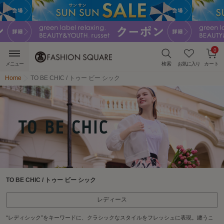
0
メニュー
検索
お気に入り
カート
Home
TO BE CHIC / トゥー ビー シック
TO BE CHIC / トゥー ビー シック
レディース
“レディシック”をキーワードに、クラシックなスタイルをフレッシュに表現。纏うこ