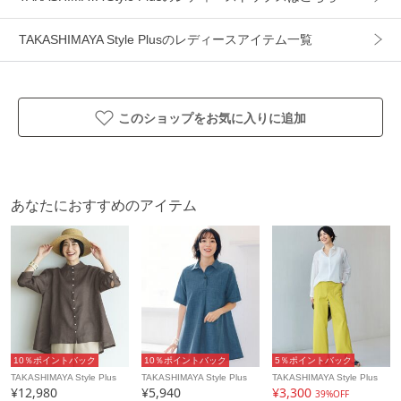
アイテム情報
TAKASHIMAYA Style Plusのレディースアイテム一覧
配送料
送料無料
（税込5,000円以上ご購入で送料無料）
このショップをお気に入りに追加
商品コード
422299
性別タイプ
レディース
カテゴリ
トップス
シャツ・ブラウス
あなたにおすすめのアイテム
素材
麻100%
製造国
詳細は下記よりお問い合わせください
ギフト
可
10％ポイントバック
10％ポイントバック
5％ポイントバック
TAKASHIMAYA Style Plus
TAKASHIMAYA Style Plus
TAKASHIMAYA Style Plus
¥12,980
¥5,940
¥3,300
39%OFF