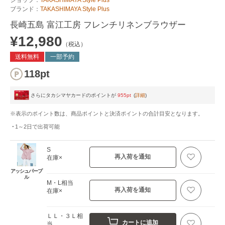
ブランド：
TAKASHIMAYA Style Plus
長崎五島 富江工房 フレンチリネンブラウザー
¥12,980
（税込）
送料無料
一部予約
118pt
さらにタカシマヤカードのポイントが
955pt
(
詳細
)
※表示のポイント数は、商品ポイントと決済ポイントの合計目安となります。
1～2日
で出荷可能
S
再入荷を通知
在庫×
アッシュパープ
ル
M・L相当
再入荷を通知
在庫×
ＬＬ・３Ｌ相
カートに追加
当