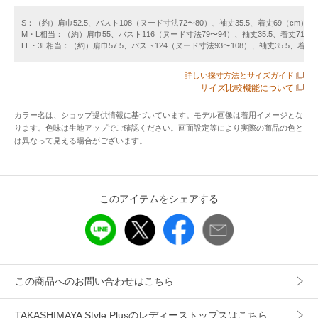
タカシマヤ通信販売75周年を記念し、カタログでもオンライ
ンショップでも大好評をいただいたフレンチリネンブラウザ
S：（約）肩巾52.5、バスト108（ヌード寸法72〜80）、袖丈35.5、着丈69（cm）
M・L相当：（約）肩巾55、バスト116（ヌード寸法79〜94）、袖丈35.5、着丈71（c
ーを、サイズ・カラーを増やし、長崎の富江工房で縫製した
LL・3L相当：（約）肩巾57.5、バスト124（ヌード寸法93〜108）、袖丈35.5、着丈7
こだわりのアイテムです。細い糸で織られた上質なフレンチ
リネンは天然の吸湿・速乾性があり、風が抜けてさらっとさ
詳しい採寸方法とサイズガイド
わやか。洗うほど、着込むほどに肌なじみがよくなる夏なら
サイズ比較機能について
ではの着心地です。
カラー名は、ショップ提供情報に基づいています。モデル画像は着用イメージとな
ります。色味は生地アップでご確認ください。画面設定等により実際の商品の色と
【仕様】
は異なって見える場合がございます。
前ボタン全開（10個）
【洗濯方法】
このアイテムをシェアする
手洗い・ドライ
※色落ちの恐れがございますので、ほかの製品との同時洗い
はお避けください。※素材の特性上、仕立て上がり寸法が表
記と異なる場合がございます。
この商品へのお問い合わせはこちら
【メーカー品番】370397
TAKASHIMAYA Style Plusのレディーストップスはこちら