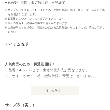
●予約受付期間：限定数に達し次第終了
※サンプルにて撮影しておりますため、実際の商品と仕様、加工、サイズが若干異
なる場合がございます。
※数量限定につき、なくなり次第終了となります。
※生産の都合上、納期が前後する場合がございます。
※生産が早まった場合は、商品が納品され次第配送いたしますので、予めご了承く
ださい。
アイテム説明
人気商品のため、再受注開始！
※品番：422266とは、生地の仕入先が異なります。
※デザインやサイズ感、縫製仕様に変更はございません。
タカシマヤ通信販売75周年を記念した、TAKASHIMAYA Style
もっと見る
Plus × タカシマヤファッションスクエアとの共同企画！
サイズ表（実寸）
【素肌にさらり、夏の主役のフレンチリネン】