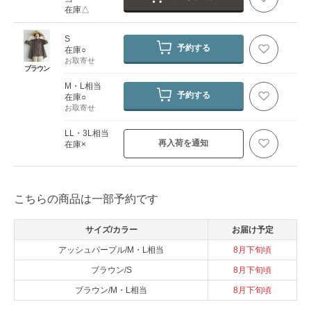
在庫△
S
予約する
在庫○
お取寄せ
ブラウン
M・L相当
予約する
在庫○
お取寄せ
LL・3L相当
再入荷を通知
在庫×
こちらの商品は一部予約です
サイズ/カラー
お届け予定
アッシュパープル/M・L相当
8月下旬頃
ブラウン/S
8月下旬頃
ブラウン/M・L相当
8月下旬頃