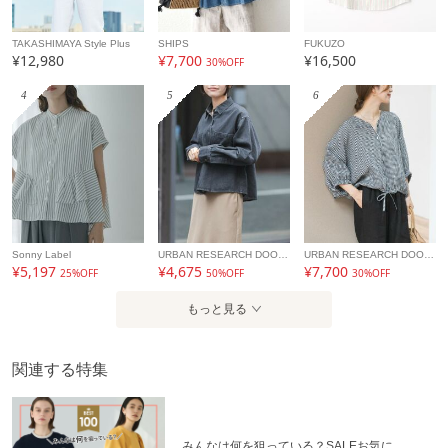
TAKASHIMAYA Style Plus
SHIPS
FUKUZO
¥12,980
¥7,700
¥16,500
30%OFF
4
5
6
Sonny Label
URBAN RESEARCH DOORS
URBAN RESEARCH DOORS
¥5,197
¥4,675
¥7,700
25%OFF
50%OFF
30%OFF
もっと見る
関連する特集
みんなは何を狙っている？SALEお気に