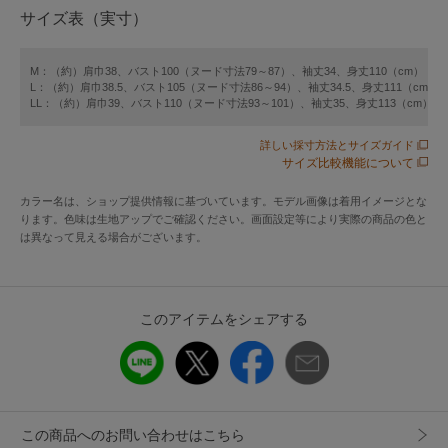
サイズ表（実寸）
【洗濯方法】
洗濯機･ドライ
M：（約）肩巾38、バスト100（ヌード寸法79～87）、袖丈34、身丈110（cm）
L：（約）肩巾38.5、バスト105（ヌード寸法86～94）、袖丈34.5、身丈111（cm）
LL：（約）肩巾39、バスト110（ヌード寸法93～101）、袖丈35、身丈113（cm）
※裁断により柄の出方が写真と異なる場合がございます。
詳しい採寸方法とサイズガイド
【メーカー品番】266135
サイズ比較機能について
カラー名は、ショップ提供情報に基づいています。モデル画像は着用イメージとな
アイテム情報
ります。色味は生地アップでご確認ください。画面設定等により実際の商品の色と
は異なって見える場合がございます。
配送料
送料無料
（税込5,000円以上ご購入で送料無料）
このアイテムをシェアする
商品コード
425149
性別タイプ
レディース
カテゴリ
ワンピース
ロング・マキシ丈ワンピース
素材
本体:ポリエステル65%・綿35%、別布部分:綿
この商品へのお問い合わせはこちら