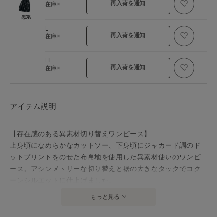
再入荷を通知
在庫×
黒系
L
再入荷を通知
在庫×
LL
再入荷を通知
在庫×
アイテム説明
【存在感のある異素材切り替えワンピース】
上身頃になめらかなカットソー、下身頃にジャカード調のド
ットプリントをのせた布帛地を使用した異素材使いのワンピ
ース。アシンメトリーな切り替えと裾の大きなタックでコク
ーンシルエットに仕上げました。
もっと見る
【仕様】
かぶり式、左右ポケット、五分袖、前後身頃下側のみ柄入り