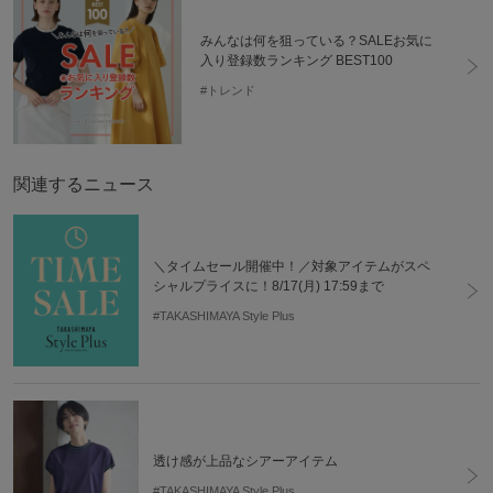
みんなは何を狙っている？SALEお気に
入り登録数ランキング BEST100
#トレンド
関連するニュース
＼タイムセール開催中！／対象アイテムがスペ
シャルプライスに！8/17(月) 17:59まで
#TAKASHIMAYA Style Plus
透け感が上品なシアーアイテム
#TAKASHIMAYA Style Plus