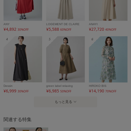
ANY
LOGEMENT DE CLAIRE
ANAYI
¥4,892
¥5,588
¥27,720
30%OFF
60%OFF
40%OFF
4
5
6
Dessin
green label relaxing
HIROKO BIS
¥6,999
¥6,985
¥14,190
30%OFF
50%OFF
70%OFF
もっと見る
関連する特集