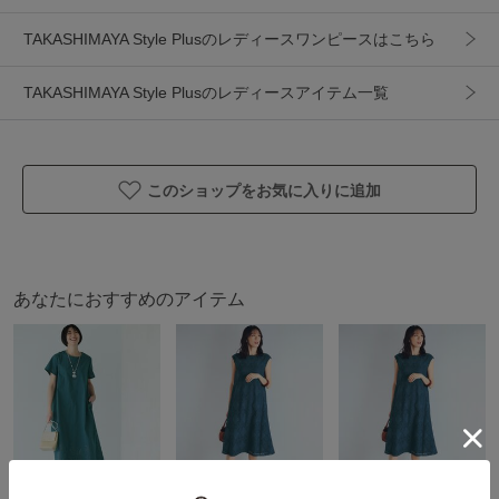
100%
TAKASHIMAYA Style Plusのレディースワンピースはこちら
製造国
詳細は下記よりお問い合わせください
ギフト
可
TAKASHIMAYA Style Plusのレディースアイテム一覧
このショップをお気に入りに追加
あなたにおすすめのアイテム
10％ポイントバック
10％ポイントバック
10％ポイントバック