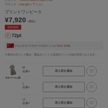
ブランド：
noa-ge(ノアジェ)
プリントワンピース
¥7,920
（税込）
送料無料
72pt
さらにタカシマヤカードのポイントが
583pt
(
詳細
)
※表示のポイント数は、商品ポイントと決済ポイントの合計目安となります。
M
再入荷を通知
在庫×
モカベージュ系
L
再入荷を通知
在庫×
LL
再入荷を通知
在庫×