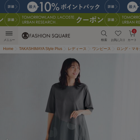
0
メニュー
検索
お気に入り
カート
Home
TAKASHIMAYA Style Plus
レディース
ワンピース
ロング・マキ