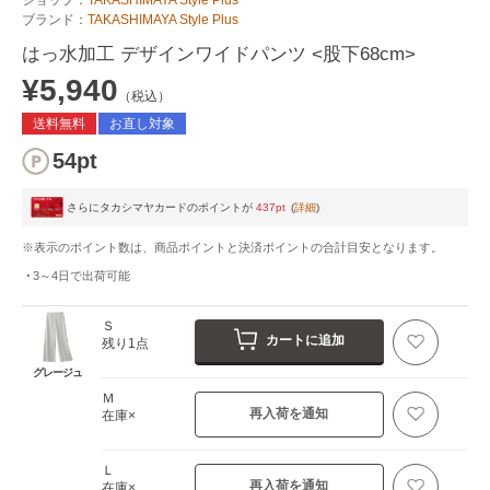
ブランド：
TAKASHIMAYA Style Plus
はっ水加工 デザインワイドパンツ <股下68cm>
¥5,940
（税込）
送料無料
お直し対象
54pt
さらにタカシマヤカードのポイントが
437pt
(
詳細
)
※表示のポイント数は、商品ポイントと決済ポイントの合計目安となります。
3～4日
で出荷可能
Ｓ
カートに追加
残り1点
グレージュ
Ｍ
再入荷を通知
在庫×
Ｌ
再入荷を通知
在庫×