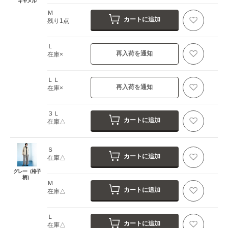
キャメル
Ｍ
カートに追加
残り1点
Ｌ
再入荷を通知
在庫×
ＬＬ
再入荷を通知
在庫×
３Ｌ
カートに追加
在庫△
Ｓ
カートに追加
在庫△
グレー（格子
柄）
Ｍ
カートに追加
在庫△
Ｌ
カートに追加
在庫△