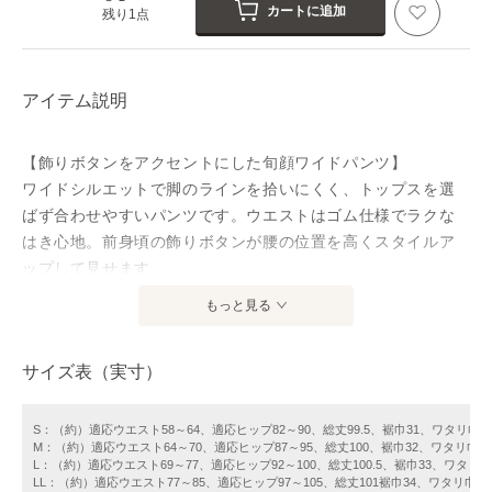
カートに追加
残り1点
アイテム説明
【飾りボタンをアクセントにした旬顔ワイドパンツ】
ワイドシルエットで脚のラインを拾いにくく、トップスを選
ばず合わせやすいパンツです。ウエストはゴム仕様でラクな
はき心地。前身頃の飾りボタンが腰の位置を高くスタイルア
ップして見せます。
もっと見る
【仕様】
］ウエスト後ろゴム、飾りボタン（4個）、左右ポケット、後
サイズ表（実寸）
ろ左右飾りポケット
【洗濯方法】
S：（約）適応ウエスト58～64、適応ヒップ82～90、総丈99.5、裾巾31、ワタリ巾32
M：（約）適応ウエスト64～70、適応ヒップ87～95、総丈100、裾巾32、ワタリ巾34
洗濯機可･ドライ不可
L：（約）適応ウエスト69～77、適応ヒップ92～100、総丈100.5、裾巾33、ワタリ巾
LL：（約）適応ウエスト77～85、適応ヒップ97～105、総丈101裾巾34、ワタリ巾37.