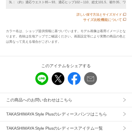
3L：（約）適応ウエスト85～93、適応ヒップ102～110、総丈101.5、裾巾35、ワタリ
※裁断により柄の出方が写真と異なる場合がございます。
※完全防水ではございません。時間の経過とともにはっ水効
詳しい採寸方法とサイズガイド
果は低下いたします。
サイズ比較機能について
カラー名は、ショップ提供情報に基づいています。モデル画像は着用イメージとな
【メーカー品番】370378
ります。色味は生地アップでご確認ください。画面設定等により実際の商品の色と
は異なって見える場合がございます。
アイテム情報
配送料
送料無料
このアイテムをシェアする
（税込5,000円以上ご購入で送料無料）
商品コード
422243
性別タイプ
レディース
この商品へのお問い合わせはこちら
カテゴリ
パンツ
スラックス・ドレスパンツ
素材
【グレージュ・カーキグレー・ネイビー・キャメ
TAKASHIMAYA Style Plusのレディースパンツはこちら
ル】レーヨン65%・ナイロン30%・ポリウレタン
5%
【グレー(格子柄)・チャコール(格子柄)】ポリエス
TAKASHIMAYA Style Plusのレディースアイテム一覧
テル60%・レーヨン37%・ポリウレ タン3%