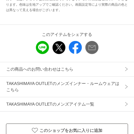
ります。色味は生地アップでご確認ください。画面設定等により実際の商品の色と
性別タイプ
メンズ
は異なって見える場合がございます。
カテゴリ
インナー・ルームウェア
その他インナー・ルームウェア
このアイテムをシェアする
素材
本体：綿100% 首ゴム部：綿70%、ポリエステ
ル30% テープ部：ポリエステル100%
製造国
詳細は下記よりお問い合わせください
ギフト
可
この商品へのお問い合わせはこちら
TAKASHIMAYA OUTLETのメンズインナー・ルームウェアは
こちら
TAKASHIMAYA OUTLETのメンズアイテム一覧
このショップをお気に入りに追加