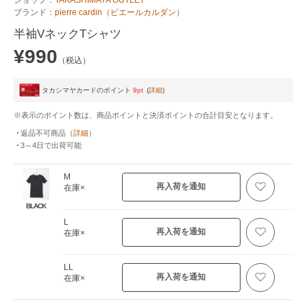
ブランド：
pierre cardin（ピエールカルダン）
半袖VネックTシャツ
¥990
（税込）
タカシマヤカードのポイント
9pt
(
詳細
)
※表示のポイント数は、商品ポイントと決済ポイントの合計目安となります。
返品不可商品
（
詳細
）
3～4日
で出荷可能
M
再入荷を通知
在庫×
BLACK
L
再入荷を通知
在庫×
LL
再入荷を通知
在庫×