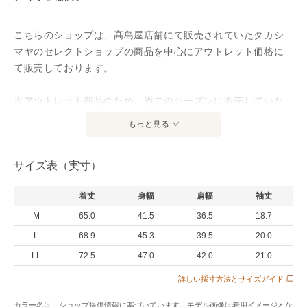
こちらのショップは、髙島屋店舗にて販売されていたタカシ
マヤのセレクトショップの商品を中心にアウトレット価格に
て販売しております。
※アウトレット商品のため、過去のシーズンに販売していた
商品です。あらかじめご了承ください。
もっと見る
サイズ表（実寸）
※タカシマヤカードでの特価品のご利用時のポイントは1％と
なります。
着丈
身幅
肩幅
袖丈
M
65.0
41.5
36.5
18.7
アイテム情報
L
68.9
45.3
39.5
20.0
LL
72.5
47.0
42.0
21.0
配送料
全国一律715円（税込）
（税込5,000円以上ご購入で送料無料）
詳しい採寸方法とサイズガイド
商品コード
2693005
カラー名は、ショップ提供情報に基づいています。モデル画像は着用イメージとな