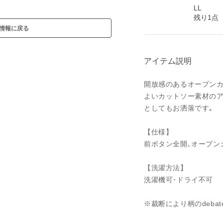
LL
残り1点
情報に戻る
アイテム説明
開放感のあるオープン
よいカットソー素材の
としてもお洒落です｡
【仕様】
前ボタン全開､オープン
【洗濯方法】
洗濯機可･ドライ不可
※裁断により柄のdeb