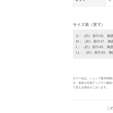
サイズ表（実寸）
S：（約）肩巾45、胸囲
M：（約）肩巾47、胸囲
L：（約）肩巾48、胸囲
LL：（約）肩巾49、胸
カラー名は、ショップ提供情報
す。色味は生地アップでご確認
て見える場合がございます。
こ