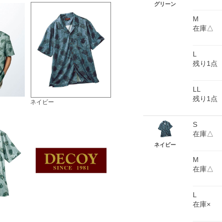
グリーン
M
在庫△
L
残り1点
LL
残り1点
ネイビー
S
在庫△
ネイビー
M
在庫△
L
在庫×