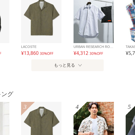
LACOSTE
URBAN RESEARCH ROSSO
TAKAS
¥13,860
¥4,312
¥5,
F
30%OFF
30%OFF
もっと見る
キング
3
4
5