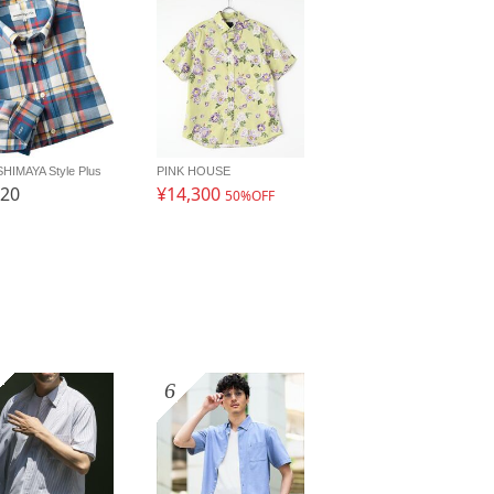
HIMAYA Style Plus
PINK HOUSE
720
¥14,300
50%OFF
6