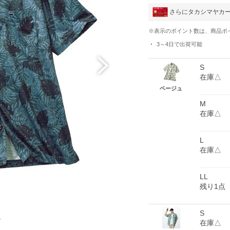
さらにタカシマヤカ
※表示のポイント数は、商品ポ
3～4日
で出荷可能
S
在庫△
ベージュ
M
在庫△
L
在庫△
LL
残り1点
S
ー
在庫△