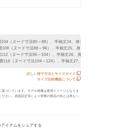
104（ヌード寸法80～88）、半袖丈24、身丈70（cm）
108（ヌード寸法88～96）、半袖丈25、身丈72（cm）
112（ヌード寸法96～104）、半袖丈26、身丈74（cm）
囲116（ヌード寸法104～124）、半袖丈27、身丈76（cm）
詳しい採寸方法とサイズガイド
サイズ比較機能について
に基づいています。モデル画像は着用イメージとなりま
ください。画面設定等により実際の商品の色とは異なっ
のアイテムをシェアする