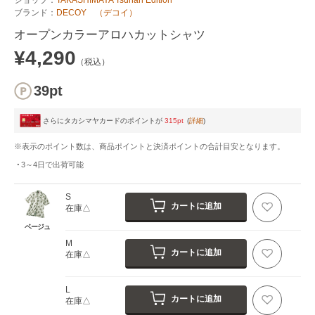
ブランド：
DECOY （デコイ）
オープンカラーアロハカットシャツ
¥4,290
（税込）
39pt
さらにタカシマヤカードのポイントが
315pt
(
詳細
)
※表示のポイント数は、商品ポイントと決済ポイントの合計目安となります。
3～4日
で出荷可能
S
カートに追加
在庫△
ベージュ
M
カートに追加
在庫△
L
カートに追加
在庫△