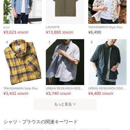
a.v.v
LACOSTE
TAKASHIMAYA Style Plus
¥3,623
¥13,860
¥6,490
40%OFF
30%OFF
4
5
6
TAKASHIMAYA Style Plus
URBAN RESEARCH ROSSO
URBAN RESEARCH DOORS
¥3,432
¥3,740
¥4,400
40%OFF
50%OFF
50%OFF
もっと見る
シャツ・ブラウスの関連キーワード