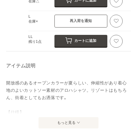
カートに追加
在庫△
L
再入荷を通知
在庫×
LL
カートに追加
残り1点
アイテム説明
開放感のあるオープンカラーが夏らしい、伸縮性があり着心
地のよいカットソー素材のアロハシャツ。リゾートはもちろ
ん、街着としてもお洒落です｡
【仕様】
前ボタン全開､オープンカラー、左胸ポケット、半袖、総柄
もっと見る
【洗濯方法】