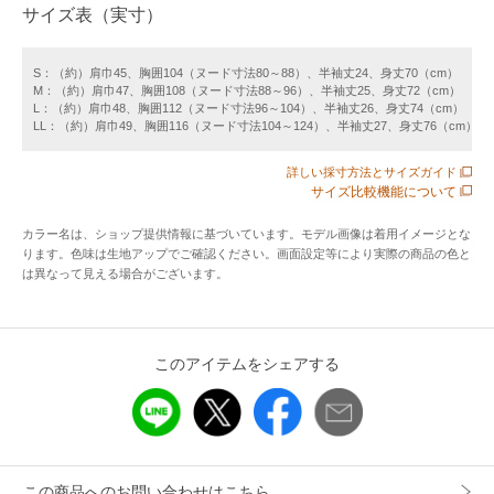
サイズ表（実寸）
洗濯機可･ドライ不可
※裁断により柄のdebateが写真と異なる場合がございます。
S：（約）肩巾45、胸囲104（ヌード寸法80～88）、半袖丈24、身丈70（cm）
M：（約）肩巾47、胸囲108（ヌード寸法88～96）、半袖丈25、身丈72（cm）
L：（約）肩巾48、胸囲112（ヌード寸法96～104）、半袖丈26、身丈74（cm）
【メーカー品番】122879
LL：（約）肩巾49、胸囲116（ヌード寸法104～124）、半袖丈27、身丈76（cm）
詳しい採寸方法とサイズガイド
アイテム情報
サイズ比較機能について
カラー名は、ショップ提供情報に基づいています。モデル画像は着用イメージとな
配送料
全国一律715円（税込）
ります。色味は生地アップでご確認ください。画面設定等により実際の商品の色と
（税込5,000円以上ご購入で送料無料）
は異なって見える場合がございます。
商品コード
421054
性別タイプ
メンズ
このアイテムをシェアする
カテゴリ
トップス
シャツ・ブラウス
素材
ポリエステル100%
製造国
詳細は下記よりお問い合わせください
この商品へのお問い合わせはこちら