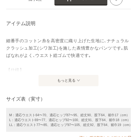
アイテム説明
細番手のコットン糸を高密度に織り上げた生地に､ナチュラル
クラッシュ加工(シワ加工)を施した表情豊かなパンツです｡肌
ばなれがよく､ウエスト総ゴムで快適です｡
【仕様】
ウエスト総ゴム､左右ポケット
もっと見る
【洗濯方法】
サイズ表（実寸）
手洗い･ドライ
【メーカー品番】213574
M：適応ウエスト64〜70、適応ヒップ87〜95、総丈90、股下64、裾巾17（cm）
L：適応ウエスト69〜77、適応ヒップ92〜100、総丈91、股下64、裾巾18（cm）
LL：適応ウエスト77〜85、適応ヒップ97〜105、総丈92、股下64、裾巾19（cm）
アイテム情報