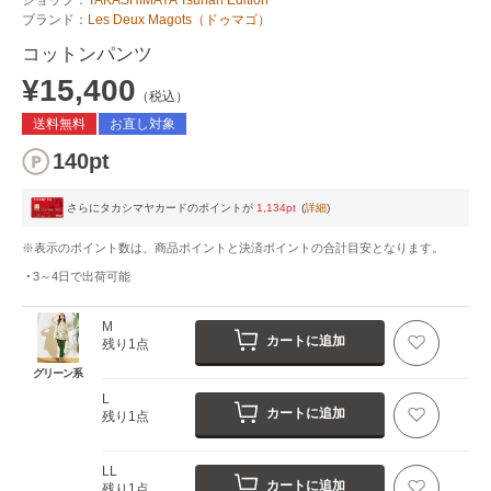
ブランド：
Les Deux Magots（ドゥマゴ）
コットンパンツ
¥15,400
（税込）
送料無料
お直し対象
140pt
さらにタカシマヤカードのポイントが
1,134pt
(
詳細
)
※表示のポイント数は、商品ポイントと決済ポイントの合計目安となります。
3～4日
で出荷可能
M
カートに追加
残り1点
グリーン系
L
カートに追加
残り1点
LL
カートに追加
残り1点