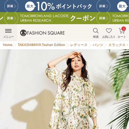
0
メニュー
検索
お気に入り
カート
Home
TAKASHIMAYA Tsuhan Edition
レディース
パンツ
スラックス・