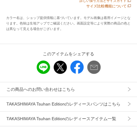
詳しい採寸方法とサイズガイド
サイズ比較機能について
配送料
送料無料
（税込5,000円以上ご購入で送料無料）
カラー名は、ショップ提供情報に基づいています。モデル画像は着用イメージとな
ります。色味は生地アップでご確認ください。画面設定等により実際の商品の色と
商品コード
425121
は異なって見える場合がございます。
性別タイプ
レディース
カテゴリ
パンツ
スラックス・ドレスパンツ
このアイテムをシェアする
素材
綿100%
製造国
詳細は下記よりお問い合わせください
ギフト
可
この商品へのお問い合わせはこちら
TAKASHIMAYA Tsuhan Editionのレディースパンツはこちら
TAKASHIMAYA Tsuhan Editionのレディースアイテム一覧