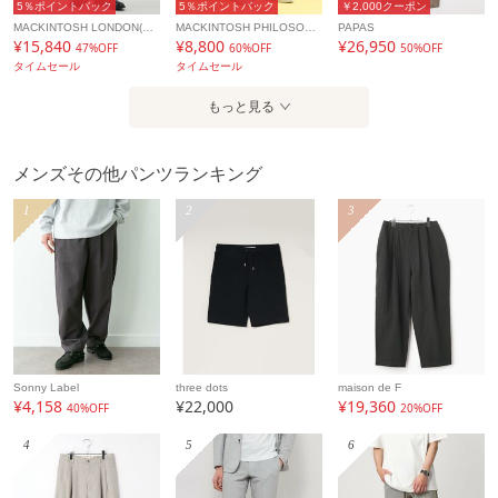
5％ポイントバック
5％ポイントバック
￥2,000クーポン
MACKINTOSH LONDON(MENS)
MACKINTOSH PHILOSOPHY(MENS)
PAPAS
¥15,840
¥8,800
¥26,950
47%OFF
60%OFF
50%OFF
タイムセール
タイムセール
もっと見る
メンズその他パンツランキング
1
2
3
Sonny Label
three dots
maison de F
¥4,158
¥22,000
¥19,360
40%OFF
20%OFF
4
5
6