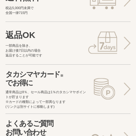
税込5,000円未満で
全国一律715円
返品OK
一部商品を除き、
お届け後7日以内の場合
返品することが可能です
タカシマヤカード
※
でお得に
通常商品は8％、セール商品は1％の
タカシマヤポイン
トが貯まります
※カードの種類によって一部異なります
(リンクは別サイトに移動します)
よくあるご質問
お問い合わせ