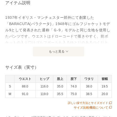
アイテム説明
1937年イギリス・マンチェスター郊外にて創業した
「BARACUTA(バラクータ)」1948年にゴルフジャケットモデ
ル9として発表された通称「Ｇ-9」モデルと同じ生地を使用し
たパンツです。ウエストはドローコードで履きやすく、前ポ
ケットの入り口はゴルフボールも入るゆとりのあるつくりと
なっております。
もっと見る
アイテム情報
サイズ表（実寸）
配送料
送料無料
ウエスト
ヒップ
股上
股下
ワタリ
裾幅
（税込5,000円以上ご購入で送料無料）
S
88.0
116.0
35.0
74.0
38.0
19.5
商品コード
NHB25SSBRPAN0022
M
91.0
119.0
35.5
75.0
38.5
20.0
性別タイプ
メンズ
詳しい採寸方法とサイズガイド
サイズ比較機能について
カテゴリ
パンツ
その他パンツ