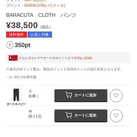
ブランド：
BARACUTA(バラクータ)
BARACUTA CLOTH パンツ
¥38,500
（税込）
送料無料
お直し対象
350pt
さらにタカシマヤカードのポイントが
2,835pt
(
詳細
)
※表示のポイント数は、商品ポイントと決済ポイントの合計目安となります。
3～4日
で出荷可能
Ｓ
カートに追加
在庫△
ダークネイビー
Ｍ
カートに追加
残り1点