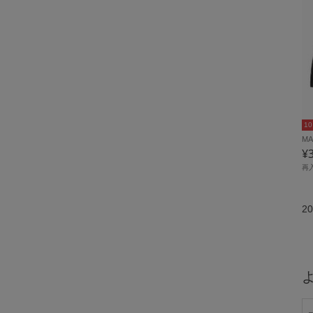
1
M
¥
再
20