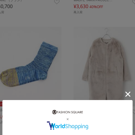
40,700
¥3,630
40%OFF
入荷
再入荷
％ポイントバック
10％ポイントバック
STE YARN PROJEC…
TATRAS（タトラス）
3,630
¥88,000
40%OFF
入荷
再入荷