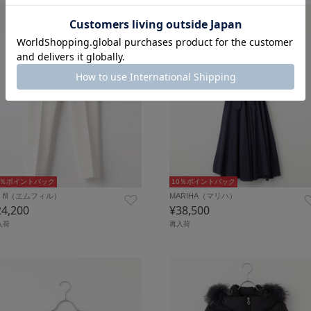
0％ポイントバック
10％ポイントバック
・fil（エムフィル）
MARIHA（マリハ）
24,200
¥38,500
入荷
再入荷