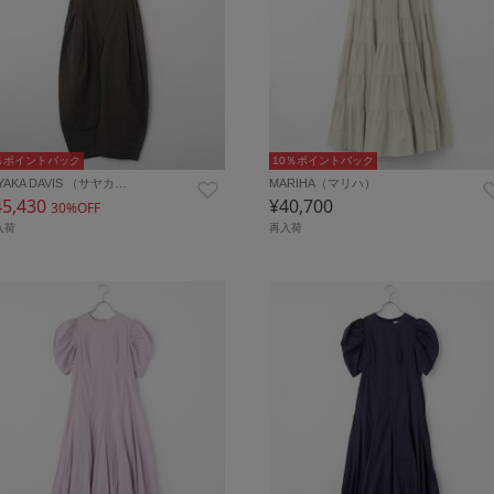
％ポイントバック
10％ポイントバック
YAKA DAVIS （サヤカ…
MARIHA（マリハ）
45,430
¥40,700
30%OFF
入荷
再入荷