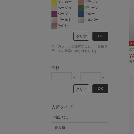
イエロー
ブラウン
ベージュ
グリーン
パープル
ブルー
ゴールド
シルバー
その他
OK
クリア
5
※「カラー」を選択すると、「全色表
SA
示」での検索に切り替わります。
¥
再
価格
円 ～
円
OK
クリア
入荷タイプ
指定なし
新入荷