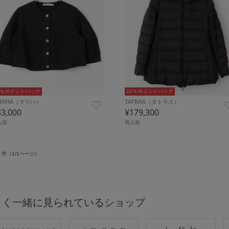
0％ポイントバック
10％ポイントバック
ARIHA（マリハ）
TATRAS（タトラス）
33,000
¥179,300
入荷
再入荷
件（1/1ページ）
よく一緒に見られているショップ