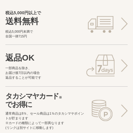
税込5,000円以上で
送料無料
税込5,000円未満で
全国一律715円
返品OK
一部商品を除き、
お届け後7日以内の場合
返品することが可能です
タカシマヤカード
※
でお得に
通常商品は8％、セール商品は1％の
タカシマヤポイン
トが貯まります
※カードの種類によって一部異なります
(リンクは別サイトに移動します)