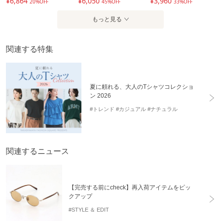
¥6,864
¥6,050
¥3,960
20%OFF
45%OFF
33%OFF
もっと見る
関連する特集
夏に頼れる、大人のTシャツコレクショ
ン 2026
#トレンド
#カジュアル
#ナチュラル
関連するニュース
【完売する前にcheck】再入荷アイテムをピッ
クアップ
#STYLE ＆ EDIT