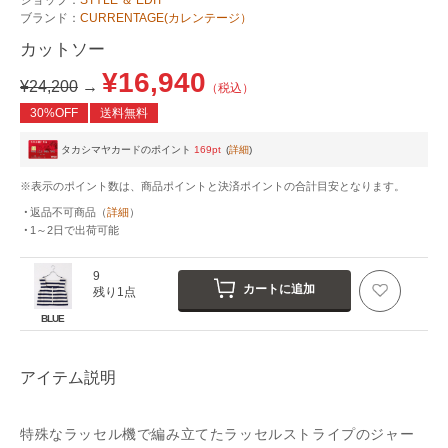
ブランド：
CURRENTAGE(カレンテージ）
カットソー
¥16,940
¥24,200
→
（税込）
30%OFF
送料無料
タカシマヤカードのポイント
169pt
(
詳細
)
※表示のポイント数は、商品ポイントと決済ポイントの合計目安となります。
返品不可商品
（
詳細
）
1～2日
で出荷可能
9
カートに追加
残り1点
BLUE
アイテム説明
特殊なラッセル機で編み立てたラッセルストライプのジャー