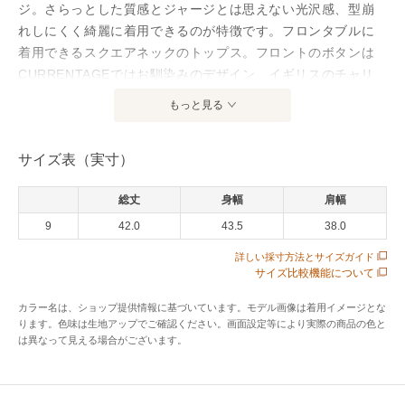
ジ。さらっとした質感とジャージとは思えない光沢感、型崩
れしにくく綺麗に着用できるのが特徴です。フロンタブルに
着用できるスクエアネックのトップス。フロントのボタンは
CURRENTAGEではお馴染みのデザイン、イギリスのチャリ
ティー団体、パーリーキング＆クィーンユニフォームのオマ
もっと見る
ージュです。
サイズ表（実寸）
アイテム情報
総丈
身幅
肩幅
配送料
送料無料
9
42.0
（税込5,000円以上ご購入で送料無料）
43.5
38.0
詳しい採寸方法とサイズガイド
商品コード
SJKA2561UTS401
サイズ比較機能について
性別タイプ
レディース
カラー名は、ショップ提供情報に基づいています。モデル画像は着用イメージとな
ります。色味は生地アップでご確認ください。画面設定等により実際の商品の色と
カテゴリ
トップス
カットソー
は異なって見える場合がございます。
素材
綿100%
製造国
詳細は下記よりお問い合わせください