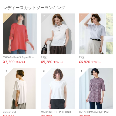
レディースカットソーランキング
1
2
3
TAKASHIMAYA Style Plus
23区
23区
¥3,300
¥5,280
¥6,820
38%OFF
30%OFF
30%OFF
4
5
6
mizuiro ind
MACKINTOSH PHILOSOPHY
TAKASHIMAYA Style Plus