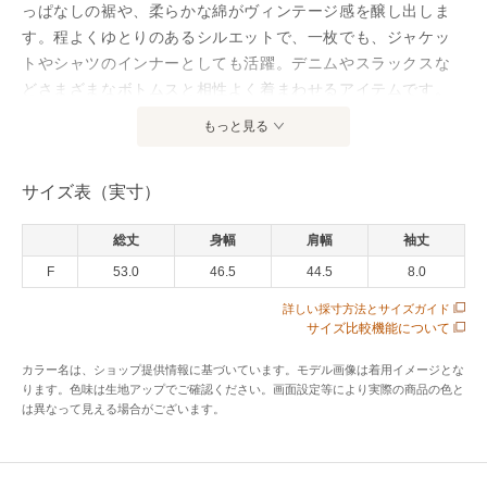
っぱなしの裾や、柔らかな綿がヴィンテージ感を醸し出しま
す。程よくゆとりのあるシルエットで、一枚でも、ジャケッ
トやシャツのインナーとしても活躍。デニムやスラックスな
どさまざまなボトムスと相性よく着まわせるアイテムです。
もっと見る
アイテム情報
サイズ表（実寸）
配送料
送料無料
（税込5,000円以上ご購入で送料無料）
総丈
身幅
肩幅
袖丈
商品コード
SJKTC26A022
F
53.0
46.5
44.5
8.0
性別タイプ
レディース
詳しい採寸方法とサイズガイド
サイズ比較機能について
カテゴリ
トップス
Tシャツ
カラー名は、ショップ提供情報に基づいています。モデル画像は着用イメージとな
素材
コットン100%
ります。色味は生地アップでご確認ください。画面設定等により実際の商品の色と
は異なって見える場合がございます。
製造国
詳細は下記よりお問い合わせください
ギフト
可