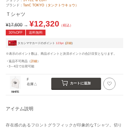
ブランド：
TanC TOKYO（タンクトウキョウ）
Ｔシャツ
¥12,320
¥17,600
→
（税込）
30%OFF
送料無料
タカシマヤカードのポイント
123pt
(
詳細
)
※表示のポイント数は、商品ポイントと決済ポイントの合計目安となります。
返品不可商品
（
詳細
）
3～4日
で出荷可能
F
カートに追加
在庫△
WHITE
アイテム説明
存在感のあるフロントグラフィックが印象的なTシャツ。切り