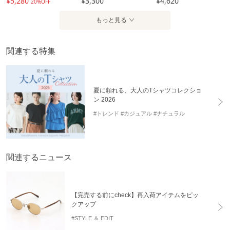
¥5,280
¥3,300
¥4,620
20%OFF
もっと見る
関連する特集
夏に頼れる、大人のTシャツコレクショ
ン 2026
#トレンド
#カジュアル
#ナチュラル
関連するニュース
【完売する前にcheck】再入荷アイテムをピッ
クアップ
#STYLE ＆ EDIT