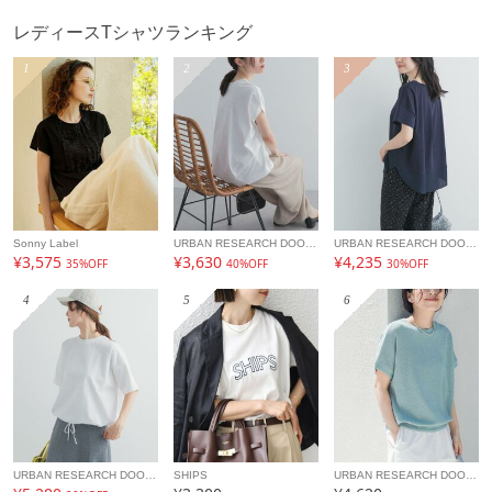
レディースTシャツランキング
1
2
3
Sonny Label
URBAN RESEARCH DOORS
URBAN RESEARCH DOORS
¥3,575
¥3,630
¥4,235
35%OFF
40%OFF
30%OFF
4
5
6
URBAN RESEARCH DOORS
SHIPS
URBAN RESEARCH DOORS