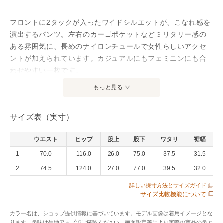
フロントに2タックが入ったワイドシルエットが、こなれ感を
演出するパンツ。左右のカーゴポケットなどミリタリー感の
ある雰囲気に、長めのナイロンチュールで女性らしいアクセ
ントが加えられています。カジュアルにもフェミニンにも合
わせやすい一枚です。
もっと見る
アイテム情報
サイズ表（実寸）
配送料
送料無料
（税込5,000円以上ご購入で送料無料）
ウエスト
ヒップ
股上
股下
ワタリ
裾幅
商品コード
NHBCP26060
1
70.0
116.0
26.0
75.0
37.5
31.5
性別タイプ
レディース
2
74.5
124.0
27.0
77.0
39.5
32.0
カテゴリ
パンツ
チノ・ワークパンツ
詳しい採寸方法とサイズガイド
サイズ比較機能について
素材
本体：綿100％、別布：ナイロン100％
カラー名は、ショップ提供情報に基づいています。モデル画像は着用イメージとな
製造国
詳細は下記よりお問い合わせください
ります。色味は生地アップでご確認ください。画面設定等により実際の商品の色と