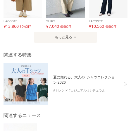
LACOSTE
SHIPS
LACOSTE
¥13,860
¥7,040
¥10,560
30%OFF
60%OFF
40%OFF
もっと見る
関連する特集
夏に頼れる、大人のTシャツコレクショ
ン 2026
#トレンド
#カジュアル
#ナチュラル
関連するニュース