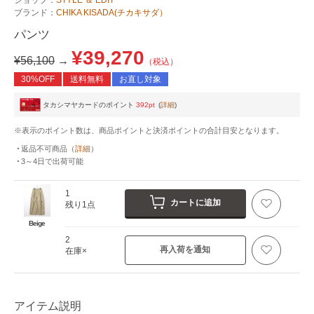
ブランド：
CHIKA KISADA(チカキサダ）
パンツ
¥39,270
¥56,100
→
（税込）
30%OFF
送料無料
お直し対象
タカシマヤカードのポイント
392pt
(
詳細
)
※表示のポイント数は、商品ポイントと決済ポイントの合計目安となります。
返品不可商品
（
詳細
）
3～4日
で出荷可能
1
カートに追加
残り1点
Beige
2
再入荷を通知
在庫×
アイテム説明