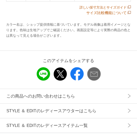
イナーとして世界から注目を集めています。
詳しい採寸方法とサイズガイド
サイズ比較機能について
アイテム情報
カラー名は、ショップ提供情報に基づいています。モデル画像は着用イメージとな
ります。色味は生地アップでご確認ください。画面設定等により実際の商品の色と
配送料
送料無料
は異なって見える場合がございます。
（税込5,000円以上ご購入で送料無料）
商品コード
SJKBACPIGIA566
このアイテムをシェアする
性別タイプ
レディース
カテゴリ
アウター
ダウンジャケット・ベスト
素材
本体 ナイロン100％ 詰物 ダウン80％ フェ
ザー20％
この商品へのお問い合わせはこちら
製造国
詳細は下記よりお問い合わせください
STYLE ＆ EDITのレディースアウターはこちら
ギフト
可
STYLE ＆ EDITのレディースアイテム一覧