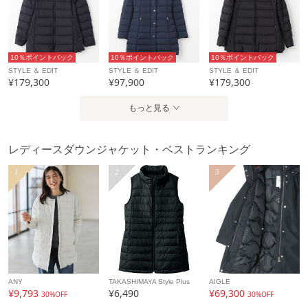
10％ポイントバック
10％ポイントバック
10％ポイントバック
STYLE ＆ EDIT
STYLE ＆ EDIT
STYLE ＆ EDIT
¥179,300
¥97,900
¥179,300
もっと見る
レディースダウンジャケット・ベストランキング
1
2
3
ANY
TAKASHIMAYA Style Plus
AIGLE
¥9,793
¥6,490
¥69,300
30%OFF
30%OFF