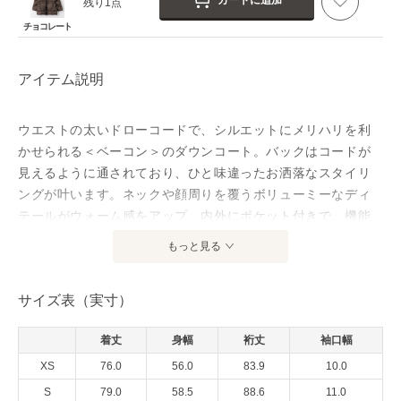
カートに追加
残り1点
チョコレート
アイテム説明
ウエストの太いドローコードで、シルエットにメリハリを利
かせられる＜ベーコン＞のダウンコート。バックはコードが
見えるように通されており、ひと味違ったお洒落なスタイリ
ングが叶います。ネックや顔周りを覆うボリューミーなディ
テールがウォーム感をアップ。内外にポケット付きで、機能
性にも抜かりなく、ヒップが隠れる着丈と、ラグランスリー
もっと見る
ブも魅力です。
サイズ表（実寸）
”Bacon”(ベーコン)は Andrea Pilato Barrara が 2008年に立
着丈
身幅
裄丈
袖口幅
ち上げたイタリア・ミラノを拠点とするダウンブランド。
デザイナーは、Dolce&Gabbana のデザインチームで活躍
XS
76.0
56.0
83.9
10.0
し、現在は Max Mara のアウターコレクションのチーフデザ
S
79.0
58.5
88.6
11.0