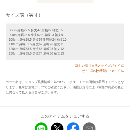
襟付きのデザインがプレッピー感漂う半袖のシャツワンピー
サイズ表（実寸）
ス。
コロンとまあるいパフスリーブのシルエットがとってもガー
80cm:身幅27.5 身丈47 肩幅22 袖丈8.5
90cm:身幅28.5 身丈52.5 肩幅23 袖丈9
リー。
100cm:身幅29.5 身丈57.5 肩幅24 袖丈10
胸元にはみんなが大好きなスヌーピーのプリントをオン！
110cm:身幅31.5 身丈62 肩幅26 袖丈11
120cm:身幅33.5 身丈68 肩幅28 袖丈12
バックに大きくほどこしたしたプリントはピーナッツの仲間
130cm:身幅35.5 身丈74 肩幅30 袖丈13
たちと75周年のロゴがモチーフになっています。
「ダイヤモンド・ジュビリー」と呼ばれる75周年にちなん
詳しい採寸方法とサイズガイド
で、ロゴのシンボルとなっている凧はダイヤモンドをイメー
サイズ比較機能について
ジ。
カラー名は、ショップ提供情報に基づいています。モデル画像は着用イメージとな
前も後ろもこだわったデザインです。
ります。色味は生地アップでご確認ください。画面設定等により実際の商品の色と
は異なって見える場合がございます。
ワンピースとして着用するのはもちろん、全部のボタンを開
けてちょっとした羽織代わりになるのも◎
いつものコーデにプラスワンするだけでこなれたコーデの完
このアイテムをシェアする
成☆