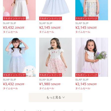
＜PEANUTS コラボアイテム＞
1815-72824：プリント半袖Tシャツ
5％ポイントバック
5％ポイントバック
5％ポイントバック
2025年女の子アイテム。
SLAP SLIP
SLAP SLIP
SLAP SLIP
¥3,432
¥2,145
¥2,145
20%OFF
50%OFF
50%OFF
タイムセール
タイムセール
タイムセール
【SLAP SLIP(スラップ スリップ)】
〜子どもの欲しいをカタチに〜
ヨーロッパのこどものように
子どもらしい今しか着れないナチュラルなかわいさを提案
どこか上品で清楚感漂うフレンチカジュアルは
いつものコーディネートをさりげなく格上げ
5％ポイントバック
5％ポイントバック
5％ポイントバック
アイテム情報
SLAP SLIP
SLAP SLIP
SLAP SLIP
¥3,432
¥1,980
¥2,145
20%OFF
50%OFF
50%OFF
タイムセール
タイムセール
タイムセール
配送料
全国一律715円（税込）
（税込5,000円以上ご購入で送料無料）
もっと見る
商品コード
1801-72593