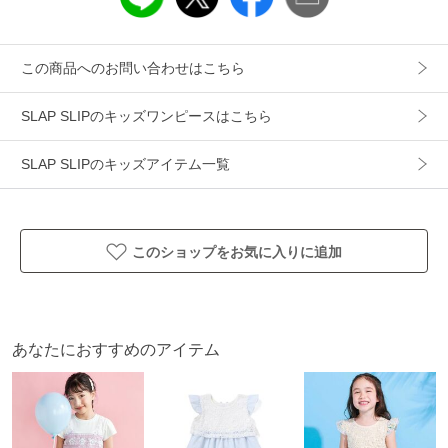
ツイル素材を使用したオフホワイト、デニム素材を使用した
ブルー。
どっちにしようか悩ましい2色展開です。
この商品へのお問い合わせはこちら
75周年を記念したアイテムは、シャツやサロペットも展開し
SLAP SLIPのキッズワンピースはこちら
ているから「きょうだい」やおともだちとのお揃いコーデも
オススメです。
SLAP SLIPのキッズアイテム一覧
おでかけがさらに楽しくなること間違いなし！
このショップをお気に入りに追加
スペシャルなコラボレーションアイテムを着て、PEANUTSコ
ミック誕生75周年をお祝いしちゃお！
＜PEANUTS 75周年コラボアイテム＞
あなたにおすすめのアイテム
1801-72593：半袖ワンピース
1806-72543：半袖シャツ
1817-72501：サロペット
1815-72835：総柄半袖Tシャツ