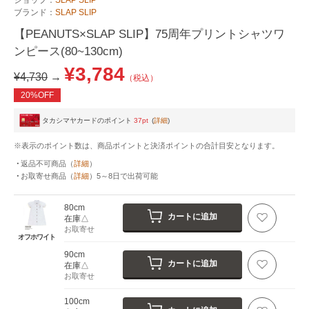
ブランド：
SLAP SLIP
【PEANUTS×SLAP SLIP】75周年プリントシャツワ
ンピース(80~130cm)
¥3,784
¥4,730
→
（税込）
20%OFF
タカシマヤカードのポイント
37pt
(
詳細
)
※表示のポイント数は、商品ポイントと決済ポイントの合計目安となります。
返品不可商品
（
詳細
）
お取寄せ商品
（
詳細
）
5～8日
で出荷可能
80cm
カートに追加
在庫△
お取寄せ
オフホワイト
90cm
カートに追加
在庫△
お取寄せ
100cm