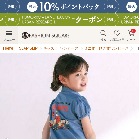
0
メニュー
検索
お気に入り
カート
Home
SLAP SLIP
キッズ
ワンピース
ミニ丈・ひざ丈ワンピース
【