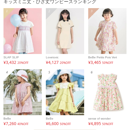
キッズミニ丈・ひざ丈ワンピースランキング
性別タイプ
キッズ
1
2
3
カテゴリ
ワンピース
ミニ丈・ひざ丈ワンピース
素材
オフホワイト/ブルー：オフホワイト／（本体）綿
100% ブルー／（本体）綿80% ポリエステル20%
製造国
詳細は下記よりお問い合わせください
ギフト
可
SLAP SLIP
Lovetoxic
BeBe Petits Pois Vert
¥3,432
¥4,127
¥3,465
20%OFF
20%OFF
50%OFF
4
5
6
BeBe
BeBe
sense of wonder
¥7,260
¥6,600
¥4,895
40%OFF
50%OFF
50%OFF