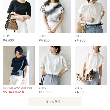
商品コード
722310072
性別タイプ
レディース
カテゴリ
トップス
Tシャツ
素材
コットン100%
SHIPS
SHIPS
SHIPS
製造国
詳細は下記よりお問い合わせください
¥4,400
¥4,950
¥4,950
ギフト
可
TAKASHIMAYA Style Plus
SHIPS
SHIPS
¥5,940
¥11,550
¥4,950
40%OFF
もっと見る