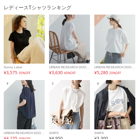
レディースTシャツランキング
1
2
3
Sonny Label
URBAN RESEARCH DOORS
URBAN RESEARCH DOORS
¥3,575
¥3,630
¥5,280
35%OFF
40%OFF
20%OFF
4
5
6
URBAN RESEARCH DOORS
SHIPS
SHIPS
¥4,235
¥4,950
¥3,300
30%OFF