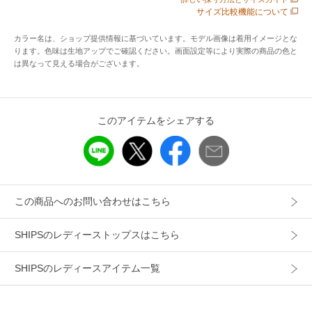
サイズ比較機能について
伸縮性：有
透け感：無（ホワイトはやや有）
カラー名は、ショップ提供情報に基づいています。モデル画像は着用イメージとな
光沢感：無
ります。色味は生地アップでご確認ください。画面設定等により実際の商品の色と
水洗い：可
は異なって見える場合がございます。
-------------------------------------
【少しのいいこと】
このアイテムをシェアする
~JUST A LITTLE BETTER~
SHIPS anyは人のため、環境のため小さなことでも何かでき
ることから始めます。
POINT
この商品へのお問い合わせはこちら
COTTON USA（トレーサブル）
SHIPSのレディーストップスはこちら
※サイト上のカラー表記と商品タグのカラー名が異なる場合
SHIPSのレディースアイテム一覧
がございます。ご了承くださいませ。
※プリント加工は永久的なものではなく、着用や洗濯で薄く