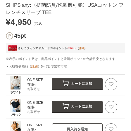
SHIPS any:〈抗菌防臭/洗濯機可能〉USAコットン フ
レンチスリーブ TEE
¥4,950
（税込）
45pt
さらにタカシマヤカードのポイントが
364pt
(
詳細
)
※表示のポイント数は、商品ポイントと決済ポイントの合計目安となります。
お取寄せ商品
（
詳細
）
5～7日
で出荷可能
ONE SIZE
カートに追加
在庫○
お取寄せ
ホワイト
ONE SIZE
カートに追加
在庫○
お取寄せ
ブラック
ONE SIZE
再入荷を通知
在庫×