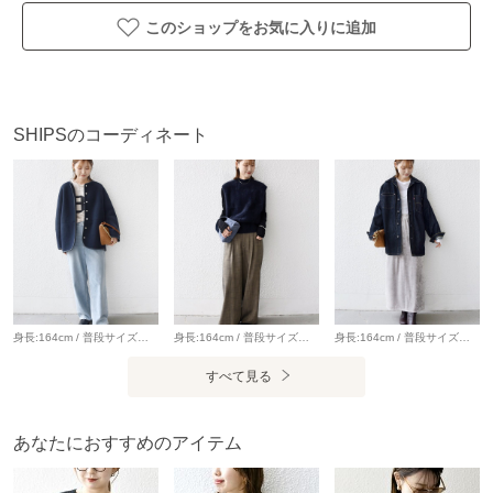
なったり、ひび割れが生じたり、脱落したりしてきます。
このショップをお気に入りに追加
※プリント部への過度な摩擦はお避けください。
※色移りする場合がありますので、プリント部分に他のもの
が接触しないようにしてください。
※屋外での撮影画像は、光の当たり具合で色味が多少異なっ
SHIPSのコーディネート
て見える場合があります。商品の色味は、スタジオでの詳細
画像をご参照ください。
※末永く愛用頂く為に、アテンションタグ・洗濯ネームを必
ずご確認の上、着用又はお取り扱い下さい。
※画像の商品はサンプルです。
実際の商品と仕様、加工、サイズが若干異なる場合がござい
ます。
身長:164cm / 普段サイズ：38・MEDIUM / 体型：細身（骨格ウェーブ） 肩幅:なで肩・狭め / パーソナルカラー：イエベ春 Instagram：@nagashi_ships 【着用レビュー 】 着用アイテム：アウター / 着用サイズ：36 ■着丈：ヒップが隠れる丈です。 ■サイズ感：全体的にゆとりがあります。 ■素材感：軽くて表面感のなめらかなボア素材です。 ■着心地：軽い着心地でカーディガン感覚で気軽に羽織りやすいです◎ 着用アイテム：デニム / 着用サイズ：36 ■ウエスト：ウエストに紐がついているので、ぎゅっと絞ることができ調節が可能です。 ■ヒップ：ヒップラインは気になりませんでした。 ■レングス：かかと下くらいまでの丈です。 ■素材感：落ち感のある、やわらかいデニムです。 ■着心地：ルーズなサイズ感が可愛く、ゆったりとしているので穿きやすいです。
身長:164cm / 普段サイズ：38・MEDIUM / 体型：細身（骨格ウェーブ） 肩幅:なで肩・狭め / パーソナルカラー：イエベ春 Instagram：@nagashi_ships 【着用レビュー 】 着用アイテム：ベスト / 着用サイズ：ONE SIZE ■着丈：腰下くらいまでの丈です。 ■サイズ感：全体的にゆとりがあります。 ■素材感：ふわっと軽くて、とても肌触りの良いフォックス混ニットです。 ■着心地：フォックス混なので保温性が抜群です。カシミヤ混でとても柔らかくて肌触りが良いです。 着用アイテム：パンツ / 着用サイズ：36 ■ウエスト：ほどよくゆとりがありました。（ベルトいらずなサイズ感） ■ヒップ：ヒップラインは気になりませんでした。 ■レングス：かかとくらいまでの丈です。 ■素材感：落ち感のある、やわらかい素材感です。 ■着心地：生地感がやわらかく、ゆったりと穿けるので着心地が良いです。
身長:164cm / 普段サイズ：38・MEDIUM / 体型：細身（骨格ウェーブ） 肩幅:なで肩・狭め / パーソナルカラー：イエベ春 【着用レビュー 】 着用アイテム：デニムジャケット / 着用サイズ：ONE SIZE ■着丈：ヒップ下までの丈です。 ■肩幅：全体的にゆったりとしています。 ■袖丈：手の甲が隠れる丈です。 ■素材感：しっかりとしたデニム素材です。 ■着心地：ゆったりとリラックス感のある着心地です。ロングシーズン羽織りやすいジャケットです。 着用アイテム：スカート / 着用サイズ：ONESIZE ■ウエスト：程よくゆとりがありました。 ■ヒップ：ヒップラインは気になりませんでした。 ■レングス：くるぶしにかかるくらいの丈です。 ■着心地：落ち感のあるやわらかい素材で穿き心地がいいです。ウエストゴムでストレスフリーです。
すべて見る
アイテム情報
配送料
全国一律715円（税込）
あなたにおすすめのアイテム
（税込5,000円以上ご購入で送料無料）