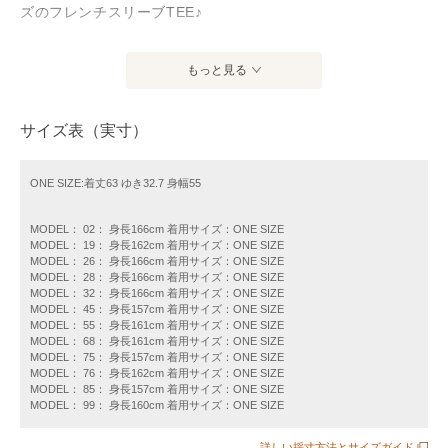
ズのフレンチスリーブTEE♪
〈デザインポイント〉
もっと見る
袖はニュアンスのあるターンバックデザインで、二の腕をカ
バーしながら着られる、大人カジュアルなTシャツ。
サイズ表（実寸）
すっきりとコンパクトな印象ながら、身体のラインを拾わな
いボックスシルエットなので、体型カバーにもおすすめでき
る一着。
ONE SIZE:着丈63 ゆき32.7 身幅55
裾はインしてもアウトでも、ボトムスを選ばずバランス良く
着られます。
MODEL： 02： 身長166cm 着用サイズ：ONE SIZE
MODEL： 19： 身長162cm 着用サイズ：ONE SIZE
MODEL： 26： 身長166cm 着用サイズ：ONE SIZE
〈生地・素材のポイント〉
MODEL： 28： 身長166cm 着用サイズ：ONE SIZE
MODEL： 32： 身長166cm 着用サイズ：ONE SIZE
アメリカ綿100%を使用した素材。
MODEL： 45： 身長157cm 着用サイズ：ONE SIZE
程よく肉厚でしっかりめのカットソー生地です。
MODEL： 55： 身長161cm 着用サイズ：ONE SIZE
MODEL： 68： 身長161cm 着用サイズ：ONE SIZE
抗菌防臭機能が付いているのもこれからの季節に嬉しいポイ
MODEL： 75： 身長157cm 着用サイズ：ONE SIZE
ント。
MODEL： 76： 身長162cm 着用サイズ：ONE SIZE
MODEL： 85： 身長157cm 着用サイズ：ONE SIZE
MODEL： 99： 身長160cm 着用サイズ：ONE SIZE
-------------------------------------
生地の厚み：中間
詳しい採寸方法とサイズガイド