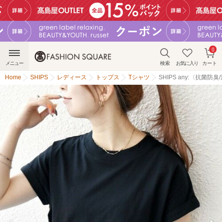
0
メニュー
検索
お気に入り
カート
Home
SHIPS
レディース
トップス
Tシャツ
SHIPS any:〈抗菌