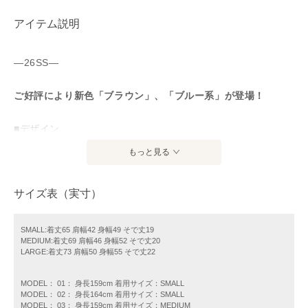
アイテム説明
—26SS—
ご好評により新色「ブラウン」、「ブルー系」が登場！
■デザイン
・SHIPSロゴをカレッジ風にアレンジしたシンプルなベーシ
もっと見る
ックアイテム。
・ロゴは大きさやラウンドさせた角度にもこだわり、1枚でも
サイズ表（実寸）
インナー使いでも◎
・ボディーカラー1色につき1色〜3色のロゴ展開があり。色違
いでのご購入もおすすめです。
SMALL:着丈65 肩幅42 身幅49 そで丈19
MEDIUM:着丈69 肩幅46 身幅52 そで丈20
・S、M、Lの3サイズ展開です。
LARGE:着丈73 肩幅50 身幅55 そで丈22
・それぞれボディカラー（本体の色）は同一となります。
【ホワイト】01:ライトホワイト、02:ホワイト、03:ホワイト
MODEL： 01： 身長159cm 着用サイズ：SMALL
系
MODEL： 02： 身長164cm 着用サイズ：SMALL
MODEL： 03： 身長159cm 着用サイズ：MEDIUM