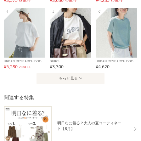
¥3,575
¥3,630
¥4,235
35%OFF
40%OFF
30%OFF
カテゴリ
トップス
Tシャツ
4
5
6
素材
コットン100%
製造国
詳細は下記よりお問い合わせください
ギフト
可
URBAN RESEARCH DOORS
SHIPS
URBAN RESEARCH DOORS
¥5,280
¥3,300
¥4,620
20%OFF
もっと見る
関連する特集
明日なに着る？大人の夏コーディネー
ト【8月】