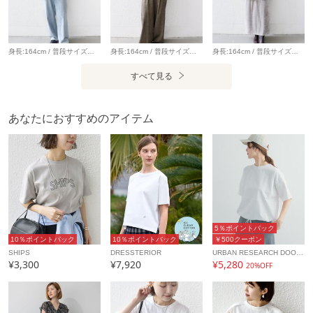
コメント：ソフトな肌触りで、着心地良く着用できました。
-------------------------------------
《スタッフ2》
身長:164cm / 普段サイズ：38・MEDIUM / 体型：細身（骨格ウェーブ） 肩幅:なで肩・狭め / パーソナルカラー：イエベ春 Instagram：@nagashi_ships 【着用レビュー 】 着用アイテム：アウター / 着用サイズ：36 ■着丈：ヒップが隠れる丈です。 ■サイズ感：全体的にゆとりがあります。 ■素材感：軽くて表面感のなめらかなボア素材です。 ■着心地：軽い着心地でカーディガン感覚で気軽に羽織りやすいです◎ 着用アイテム：デニム / 着用サイズ：36 ■ウエスト：ウエストに紐がついているので、ぎゅっと絞ることができ調節が可能です。 ■ヒップ：ヒップラインは気になりませんでした。 ■レングス：かかと下くらいまでの丈です。 ■素材感：落ち感のある、やわらかいデニムです。 ■着心地：ルーズなサイズ感が可愛く、ゆったりとしているので穿きやすいです。
身長:164cm / 普段サイズ：38・MEDIUM / 体型：細身（骨格ウェーブ） 肩幅:なで肩・狭め / パーソナルカラー：イエベ春 Instagram：@nagashi_ships 【着用レビュー 】 着用アイテム：ベスト / 着用サイズ：ONE SIZE ■着丈：腰下くらいまでの丈です。 ■サイズ感：全体的にゆとりがあります。 ■素材感：ふわっと軽くて、とても肌触りの良いフォックス混ニットです。 ■着心地：フォックス混なので保温性が抜群です。カシミヤ混でとても柔らかくて肌触りが良いです。 着用アイテム：パンツ / 着用サイズ：36 ■ウエスト：ほどよくゆとりがありました。（ベルトいらずなサイズ感） ■ヒップ：ヒップラインは気になりませんでした。 ■レングス：かかとくらいまでの丈です。 ■素材感：落ち感のある、やわらかい素材感です。 ■着心地：生地感がやわらかく、ゆったりと穿けるので着心地が良いです。
身長:164cm / 普段サイズ：38・MEDIUM / 体型：細身（骨格ウェーブ） 肩幅:なで肩・狭め / パーソナルカラー：イエベ春 【着用レビュー 】 着用アイテム：デニムジャケット / 着用サイズ：ONE SIZE ■着丈：ヒップ下までの丈です。 ■肩幅：全体的にゆったりとしています。 ■袖丈：手の甲が隠れる丈です。 ■素材感：しっかりとしたデニム素材です。 ■着心地：ゆったりとリラックス感のある着心地です。ロングシーズン羽織りやすいジャケットです。 着用アイテム：スカート / 着用サイズ：ONESIZE ■ウエスト：程よくゆとりがありました。 ■ヒップ：ヒップラインは気になりませんでした。 ■レングス：くるぶしにかかるくらいの丈です。 ■着心地：落ち感のあるやわらかい素材で穿き心地がいいです。ウエストゴムでストレスフリーです。
身長:160cm/体型:細身/普段サイズ:SMALL/着用サイ
すべて見る
ズ:LARGE
サイズ感：元々ややオーバーめな作りですが、2サイズUPし
てラフさが可愛いビックシルエットで着用しました。ヒップ
あなたにおすすめのアイテム
が隠れる着丈です。
コメント：ほどよく厚みがあるのでボディラインを拾いすぎ
ず、気兼ねなくデイリーに活躍しそう！
-------------------------------------
5％ポイントバック
※生産状況により店舗にて販売する場合もございます。
10％ポイントバック
10％ポイントバック
￥500クーポン
※末永く愛用頂く為に、アテンションタグを必ずご確認の
SHIPS
DRESSTERIOR
URBAN RESEARCH DOORS
¥3,300
¥7,920
¥5,280
上、着用又はお取り扱い下さい。
20%OFF
※生産時期により、カラーや仕様が若干異なる商品存在する
場合ございます、予めご了承お願いします。