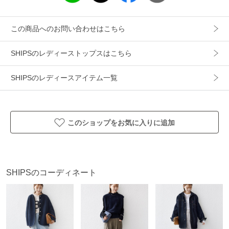
・キッズサイズ（品番：512-30-0569）の展開もあり、親子
コーデにもぴったり！
この商品へのお問い合わせはこちら
■お問い合わせ品番：312-32-0893
SHIPSのレディーストップスはこちら
-------------------------------------
SHIPSのレディースアイテム一覧
生地の厚み：中間
伸縮性：有
透け感：ホワイト系統やや有
光沢感：無
このショップをお気に入りに追加
水洗い：可
-------------------------------------
【スタッフ着用コメント】
《スタッフ1》
SHIPSのコーディネート
身長:164cm/体型:普通/普段サイズ:38/着用サイズ:MEDIUM
サイズ感：MEDIUMは身幅・袖幅ともに体が泳ぐくらいの、
ゆとりのあるサイズ感。
着丈はヒップが隠れるくらいで、イン・アウトどちらもしや
すい長さです。