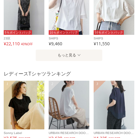
※屋外での撮影画像は、光の当たり具合で色味が異なって見
える場合があります。商品の色味は、スタジオでの詳細画像
をご参照ください。
※商品画像は、光の当たり具合やパソコンなどの閲覧環境に
より、実際の色味と異なって見える場合がございます。予め
5％ポイントバック
10％ポイントバック
10％ポイントバック
ご了承ください
23区
SHIPS
SHIPS
¥22,110
¥9,460
¥11,550
40%OFF
※画像の商品はサンプルです。
実際の商品と仕様、加工、サイズが若干異なる場合がござい
もっと見る
ます。
※工場の生産の都合上、納期が変更になる場合がございま
レディースTシャツランキング
す。発送日の前後については予めご了承ください。
1
2
3
アイテム情報
配送料
全国一律715円（税込）
（税込5,000円以上ご購入で送料無料）
商品コード
312320893
Sonny Label
URBAN RESEARCH DOORS
URBAN RESEARCH DOORS
性別タイプ
レディース