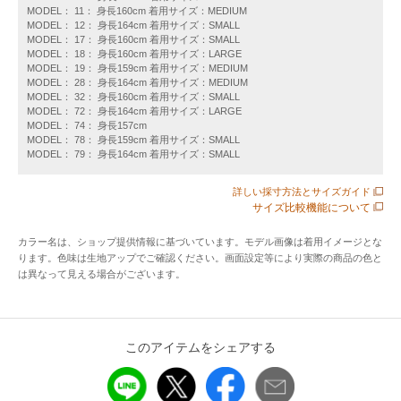
【ライトグレー】11:シルバー、12:ライトグレー
MODEL： 11： 身長160cm 着用サイズ：MEDIUM
【ブラック】17:ブラック系1、18:ブラック系、19:ブラック
MODEL： 12： 身長164cm 着用サイズ：SMALL
MODEL： 17： 身長160cm 着用サイズ：SMALL
【ネイビー】78:ネイビー、79:ダークブルー
MODEL： 18： 身長160cm 着用サイズ：LARGE
MODEL： 19： 身長159cm 着用サイズ：MEDIUM
MODEL： 28： 身長164cm 着用サイズ：MEDIUM
■素材
MODEL： 32： 身長160cm 着用サイズ：SMALL
・1枚で着用できるちょうど良い生地感と強度があります。
MODEL： 72： 身長164cm 着用サイズ：LARGE
MODEL： 74： 身長157cm
・丈夫で長く着用できるのが特徴です。
MODEL： 78： 身長159cm 着用サイズ：SMALL
・不純物の除去にこだわることで、毛羽立ちが少なくなるよ
MODEL： 79： 身長164cm 着用サイズ：SMALL
うに工夫した糸を使用しています。
詳しい採寸方法とサイズガイド
サイズ比較機能について
■コーディネート
・ロゴがアクセントになるためシンプルにデニム合わせがお
カラー名は、ショップ提供情報に基づいています。モデル画像は着用イメージとな
ります。色味は生地アップでご確認ください。画面設定等により実際の商品の色と
すすめ。
は異なって見える場合がございます。
・夏場はリネン素材のスカートやパンツとのコーディネート
も◎
・シャツやカーディガンのインナーとしてもコーディネート
可能です。
このアイテムをシェアする
・ユニセックスで着用可能なので、おそろいコーデも素敵で
す！