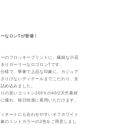
ーなロンTが登場！
ラーのフロッキープリントに、繊細な小花
きりガーリーなロゴロンTです。
ー仕様で、華奢で上品な印象に。カジュア
、さりげないディテールまでこだわり、女
を詰め込みました。
の良いコットン100％の40/2天竺素材
性に優れ、毎日快適に着用いただけます。
ディネートにも合わせやすいオフホワイト
象のミントカラーの2色をご用意しまし