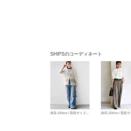
SHIPSのコーディネート
身長:164cm / 普段サイズ：38・MEDIUM / 体型：細身（骨格ウェーブ） 肩幅:なで肩・狭め / パーソナルカラー：イエベ春 Instagram：@nagashi_ships 【着用レビュー 】 着用アイテム：カーディガン / 着用サイズ：ONE SIZE ■着丈：ヒップにかかる丈です。 ■サイズ感：全体的にゆったりとしています。 ■素材感：軽くてやわらかいモヘヤニットです。 ■着心地：生地がやわらかくて軽いので、とても着心地が良いです。 着用アイテム：デニム / 着用サイズ：S ■ウエスト：程よくゆとりがありました。（ベルトいらずなサイズ感でした） ■ヒップ：ヒップラインは気になりませんでした。 ■レングス：かかとくらいまでの丈です。 ■着心地：伸縮性があり穿きやすいです。シルエットがきれいなので、穿くだけで美脚に◎