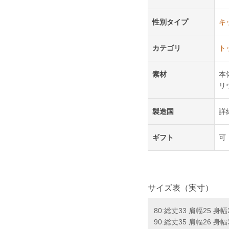
性別タイプ
キ
カテゴリ
ト
素材
本
リ
製造国
詳
ギフト
可
サイズ表（実寸）
80:総丈33 肩幅25 身幅
90:総丈35 肩幅26 身幅