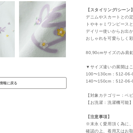
【スタイリング/シーン
デニムやスカートとの
トやキャミワンピース
デイリー使いからお出
おしゃれを可愛らしく
80,90cmサイズのみ肩
▼サイズ違いの展開は
100〜130cm：512-06-
140〜150cm：512-06-
情報に戻る
【対象カテゴリー：ベビー
【お洗濯：洗濯機可能
【注意事項】
※末永く愛用頂く為に
確認の上、着用又はお