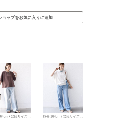
ショップをお気に入りに追加
身長:164cm / 普段サイズ：38・MEDIUM / 体型：細身（骨格ウェーブ） 肩幅:なで肩・狭め / パーソナルカラー：イエベ春 【着用レビュー 】 着用アイテム：Tシャツ / 着用サイズ：ONESIZE ■着丈：ヒップに少しかかるくらいの丈です。 ■サイズ感：全体的にゆったりとしています。 ■素材感：薄手でやわらかいコットン素材です。夏にうれしい接触冷感・UVカットの機能性付きです。 ■着心地：やわらかい生地感とゆとりのあるサイズ感で着心地が良いです。シンプルながらサラッと着るだけで様になる1枚◎ 着用アイテム：デニム / 着用サイズ：S ■ウエスト：ほぼジャストサイズでした。 ■ヒップ：ヒップラインは気になりませんでした。 ■レングス：かかとくらいまでの丈です。 ■着心地：生地感がやわらかいので穿きやすいです。シルエットがとても綺麗なデニムです◎
身長:164cm / 普段サイズ：38・MEDIUM / 体型：細身（骨格ウェーブ） 肩幅:なで肩・狭め / パーソナルカラー：イエベ春 【着用レビュー 】 着用アイテム：トップス / 着用サイズ：ONE SIZE ■着丈：ヒップに少しかかるくらいの丈です。 ■サイズ感：全体的にゆったりとしています。 ■袖丈：肘下までの5分袖です。袖はお好みの位置でとまるので、たくし上げて着るのもおすすめです◎ ■素材感：ドライタッチなサラッとした素材感です。 ■着心地：ゆとりがありリラックス感のある着心地です。サラッとしていて肌離れが良く、ロングシーズン着やすい1枚です。 着用アイテム：デニム / 着用サイズ：M ■ウエスト：ゆとりがありました。（ベルトが必要なサイズ感） ■ヒップ：ヒップラインは気になりませんでした。 ■レングス：かかとくらいまでの丈です。 ■素材感：やわらかいデニム素材です。 ■着心地：生地感がとてもやわらかく、穿き心地がとても良いです。春夏でもストレスなく穿ける薄手の素材感です◎