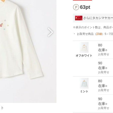
63pt
さらにタカシマヤカ
※表示のポイント数は、商品ポ
お取寄せ商品
（
詳細
）
5～7
80
在庫○
お取寄せ
オフホワイト
90
在庫○
お取寄せ
80
在庫○
お取寄せ
ミント
90
在庫○
イト
お取寄せ