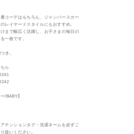
】
定番コーデはもちろん、ジャンパースカー
とのレイヤードスタイルにもおすすめ。
かけまで幅広く活躍し、お子さまの毎日の
彩る一枚です。
釦つき。
こちら
0241
0242
/BABY】
】
、アテンションタグ・洗濯ネームを必ずご
取り扱いください。