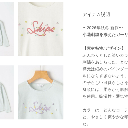
アイテム説明
〜2026年秋冬 新作〜
小花刺繍を添えたガーリ
【素材特性/デザイン】
ふんわりとした淡いカ
刺繍をあしらった、とび
襟元は細めのバインダ
ルになりすぎないよう
の子らしい可愛らしさ
身頃には、柔らかく肌触り
を使用。吸湿性・通気
カラーは、どんなコー
と、やさしく爽やかな印
た。