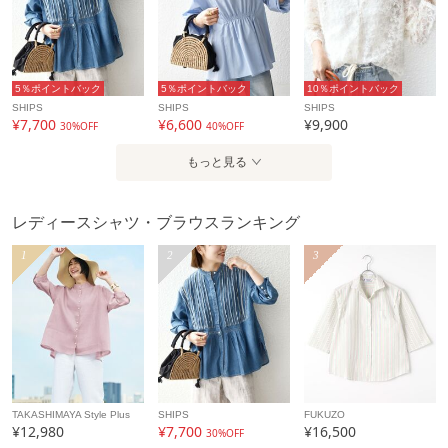
配送料
送料無料
（税込5,000円以上ご購入で送料無料）
商品コード
611540002
5％ポイントバック
5％ポイントバック
10％ポイントバック
性別タイプ
レディース
SHIPS
SHIPS
SHIPS
¥7,700
¥6,600
¥9,900
30%OFF
40%OFF
カテゴリ
トップス
シャツ・ブラウス
もっと見る
素材
ポリエステル100%
製造国
詳細は下記よりお問い合わせください
レディースシャツ・ブラウスランキング
ギフト
可
1
2
3
TAKASHIMAYA Style Plus
SHIPS
FUKUZO
¥12,980
¥7,700
¥16,500
30%OFF