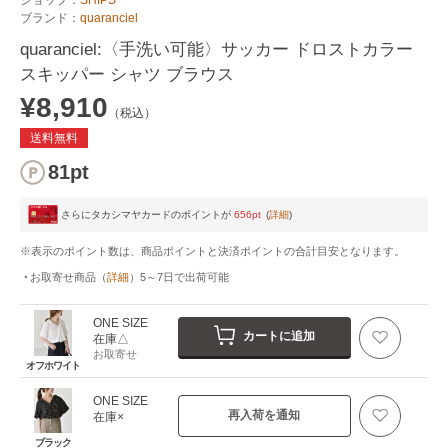
ブランド：
quaranciel
quaranciel:〈手洗い可能〉サッカー ドロストカラー
スキッパー シャツ ブラウス
¥8,910
（税込）
送料無料
81pt
さらにタカシマヤカードのポイントが
656pt
(
詳細
)
※表示のポイント数は、商品ポイントと決済ポイントの合計目安となります。
お取寄せ商品
（
詳細
）
5～7日
で出荷可能
ONE SIZE
カートに追加
在庫△
お取寄せ
オフホワイト
ONE SIZE
再入荷を通知
在庫×
ブラック