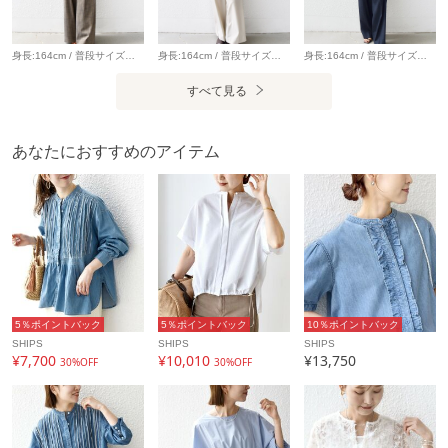
詳細着用スタッフ:160cm 着用サイズ:ONE SIZE
※EC限定レーベルのため、店舗での展開はございません。
身長:164cm / 普段サイズ：38・MEDIUM / 体型：細身（骨格ウェーブ） 肩幅:なで肩・狭め / パーソナルカラー：イエベ春 Instagram：@nagashi_ships 【着用レビュー 】 着用アイテム：ニット / 着用サイズ：ONE SIZE ■着丈：腰下くらいまでの丈です。 ■袖丈：手の甲が隠れる丈です。 ■素材感：厚手すぎず、スウェット感覚で着られるニットです。 ■着心地：チクチク感なく着心地が良いです。ゆったりしているので、レイヤードスタイルも楽しめるニットです。 着用アイテム：パンツ / 着用サイズ：36 ■ウエスト：ほどよくゆとりがありました。（ベルトいらずなサイズ感） ■ヒップ：ヒップラインは気になりませんでした。 ■レングス：かかとくらいまでの丈です。 ■素材感：落ち感のある、やわらかい素材感です。 ■着心地：生地感がやわらかく、ゆったりと穿けるので着心地が良いです。
身長:164cm / 普段サイズ：38・MEDIUM / 体型：細身（骨格ウェーブ） 肩幅:なで肩・狭め / パーソナルカラー：イエベ春 【着用レビュー 】 着用アイテム：アウター / 着用サイズ：ONE SIZE ■着丈：ヒップが隠れる丈です。 ■肩幅：全体的にゆったりとしています。 ■袖丈：手の甲が隠れる丈です。 ■着心地：ゆったりとリラックス感のある着心地です。取り外し可能のファーがとてもなめらかで肌触りが良いです。 着用アイテム：パンツ / 着用サイズ：36 ■ウエスト：ジャストサイズでした。 ■ヒップ：ヒップラインは気になりませんでした。 ■レングス：かかとくらいまでの丈です。 ■素材感：落ち感のある、やわらかい素材感です。 ■着心地：ゆったりしていて、ウエストがゴムなのでとても穿き心地が楽です。きれいめにもカジュアルにも◎
身長:164cm / 普段サイズ：38・MEDIUM / 体型：細身（骨格ウェーブ） 肩幅:なで肩・狭め / パーソナルカラー：イエベ春 Instagram：@nagashi_ships 【着用レビュー 】 着用アイテム：ベスト/ 着用サイズ：ONE SIZE ■着丈：腰下くらいまでの丈です。 ■サイズ感：全体的にゆとりがあります。 ■素材感：チュール×フェザーのふわふわした素材感です。 ■着心地：素材が柔らかく着やすいです。プラス1点するだけで華やかになるアイテムです◎ 着用アイテム：パンツ / 着用サイズ：34 ■ウエスト：ほぼジャストウエストでした。後ろがゴム仕様なので楽に着用できます。 ■ヒップ：ヒップラインは気になりませんでした。 ■レングス：かかとくらいまでの丈です。 ■素材感：サラッとした落ち感のある素材です。 ■着心地：やわらかい素材感とゆったりしたシルエットで穿き心地が良いです。
すべて見る
※汗や雨等の水分や摩擦により、他の衣類に色移りする場合
がありますので、淡色衣類との組み合わせはご注意くださ
い。
あなたにおすすめのアイテム
※照明の関係やパソコン・スマートフォンなどの環境によ
り、色味が多少異なって見える場合があります。商品の色味
は、詳細の生地アップ画像をご参照ください。
※末永く愛用頂く為に、アテンションタグ・洗濯ネームを必
ずご確認の上、着用又はお取り扱い下さい。
※画像の商品はサンプルです。
5％ポイントバック
5％ポイントバック
10％ポイントバック
実際の商品と仕様、加工、サイズが若干異なる場合がござい
SHIPS
SHIPS
SHIPS
¥7,700
¥10,010
¥13,750
ます。
30%OFF
30%OFF
アイテム情報