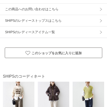
この商品へのお問い合わせはこちら
-------------------------------------
生地の厚み：薄手
SHIPSのレディーストップスはこちら
伸縮性：無
透け感：やや有
SHIPSのレディースアイテム一覧
光沢感：無
裏地 ：無
水洗い：手洗い可
-------------------------------------
このショップをお気に入りに追加
【スタッフ着用コメント】
身長:160cm/体型:細身/普段サイズ:S/着用サイズ:ONE SIZE
サイズ感：身幅はかなりゆったりとしたサイズでした。袖丈
は肘上の丈。首元の開きは広めだったのでインナー必須で
SHIPSのコーディネート
す。
着心地：シャリ感のあるドライタッチな素材感。肌離れが良
く、汗ばむ時期にも活躍しそうでした。
-------------------------------------