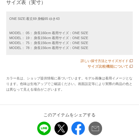
サイズ表（実寸）
のスキッパーシャツ。
襟部分はコード仕様となっており、きゅっと絞ってギャザー
を寄せるとフリル襟になりフェミニンな印象に。
ONE SIZE:着丈69 身幅65 ゆき43
絞らずにフラット襟で着ると、スキッパーが際立ち大人っぽ
いラフな抜け感を演出できます。
MODEL： 05： 身長160cm 着用サイズ：ONE SIZE
MODEL： 19： 身長156cm 着用サイズ：ONE SIZE
袖は肘上のハーフスリーブで気になる二の腕まわりもしっか
MODEL： 75： 身長156cm 着用サイズ：ONE SIZE
りと隠れて◎
MODEL： 78： 身長156cm 着用サイズ：ONE SIZE
リラックス感ある身幅とヒップが隠れる長めの着丈ですが、
詳しい採寸方法とサイズガイド
ラウンドヘムで動きがありアウトでも決まる一着です。
サイズ比較機能について
●素材
カラー名は、ショップ提供情報に基づいています。モデル画像は着用イメージとな
ります。色味は生地アップでご確認ください。画面設定等により実際の商品の色と
・家庭洗濯可能（手洗いOK）
は異なって見える場合がございます。
・ポコポコとした凹凸感が特徴のサッカー素材
・肌離れが良くさらっとした夏にぴったりな生地感
●コーディネート
このアイテムをシェアする
襟を後ろに抜いて着ると抜け感が出るのでオススメ。
タイトスカートやサテンパンツ等を合わせればオフィススタ
イルにも活躍します。