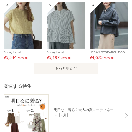
4
5
6
Sonny Label
Sonny Label
URBAN RESEARCH DOORS
¥5,544
¥5,197
¥4,675
30%OFF
25%OFF
50%OFF
もっと見る
関連する特集
明日なに着る？大人の夏コーディネー
ト【8月】