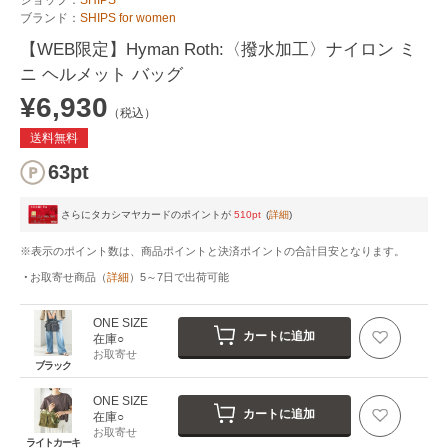
ブランド：
SHIPS for women
【WEB限定】Hyman Roth:〈撥水加工〉ナイロン ミ
ニ ヘルメット バッグ
¥6,930
（税込）
送料無料
63pt
さらにタカシマヤカードのポイントが
510pt
(
詳細
)
※表示のポイント数は、商品ポイントと決済ポイントの合計目安となります。
お取寄せ商品
（
詳細
）
5～7日
で出荷可能
ONE SIZE
カートに追加
在庫○
お取寄せ
ブラック
ONE SIZE
カートに追加
在庫○
お取寄せ
ライトカーキ