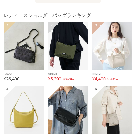
ィルム, 裏地: ポリエステル100%
製造国
詳細は下記よりお問い合わせください
レディースショルダーバッグランキング
ギフト
可
1
2
3
russet
AIGLE
INDIVI
¥26,400
¥5,390
¥4,400
30%OFF
60%OFF
4
5
6