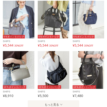
い。
※末永く愛用頂く為に、アテンションタグを必ずご確認の
上、着用又はお取り扱いください。
※画像の商品はサンプルです。
実際の商品と仕様、加工、サイズが若干異なる場合がござい
5％ポイントバック
5％ポイントバック
5％ポイントバック
ます。
SHIPS
SHIPS
SHIPS
¥5,544
¥5,544
¥5,544
30%OFF
30%OFF
30%OFF
アイテム情報
配送料
送料無料
（税込5,000円以上ご購入で送料無料）
商品コード
310001504
性別タイプ
レディース
10％ポイントバック
10％ポイントバック
10％ポイントバック
SHIPS
SHIPS
SHIPS
カテゴリ
バッグ
ショルダーバッグ
¥8,910
¥5,500
¥7,480
素材
表地: ナイロン100%, 中間層: ポリウレタン樹脂フ
もっと見る