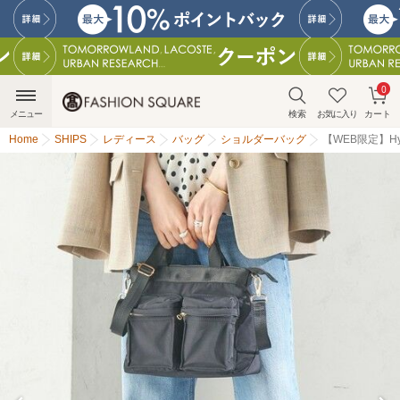
0
メニュー
検索
お気に入り
カート
Home
SHIPS
レディース
バッグ
ショルダーバッグ
【WEB限定】Hy