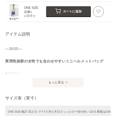
ONE SIZE
カートに追加
在庫○
お取寄せ
ネイビー
アイテム説明
—26SS—
実用性抜群の女性でも合わせやすいミニヘルメットバッグ
■デザイン
使いやすいサイズのヘルメットバッグです。
もっと見る
ショルダーが取り外し自由で、ON/OFF兼用で使用できます。
ヘルメットバッグはメンズライクな印象がありますが、金具
サイズ表（実寸）
をゴールドにし、ハンドルにツヤのあるテープを使用するこ
とで、大人の女性に持っていただきたいデザインにしまし
た。
ONE SIZE:幅27 高さ21 マチ7.5 持ち手22.5 ショルダー部分68／120.5 重量(g)335