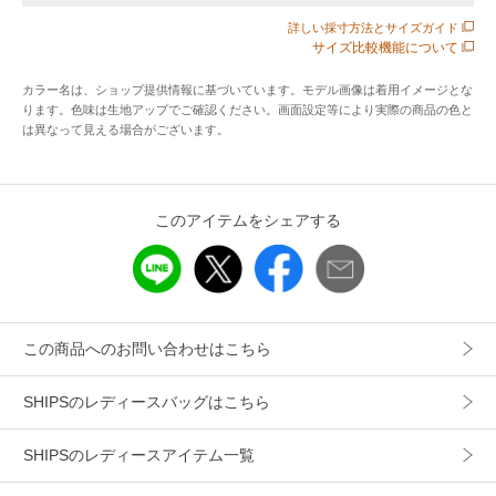
外側にはマチ付きポケットがあり実用性抜群です。
詳しい採寸方法とサイズガイド
サイズ比較機能について
■素材
素材には、三層ナイロン（3レイヤー生地）を使用していま
カラー名は、ショップ提供情報に基づいています。モデル画像は着用イメージとな
す。
ります。色味は生地アップでご確認ください。画面設定等により実際の商品の色と
は異なって見える場合がございます。
三層ナイロンは以下の構造で作られています。
・表地：ナイロン100％（撥水性・耐久性・耐摩耗性）
・中間層：ポリウレタン樹脂フィルム（防水性・透湿性）
・裏地：ポリエステル100％（快適性・補強）
このアイテムをシェアする
この構造により、雨や水分の浸入を防ぎつつ、内部の湿気を
外に逃がす機能を備えています。
■お問い合わせ品番：310-00-1504
この商品へのお問い合わせはこちら
▼シリーズもございます。
SHIPSのレディースバッグはこちら
Hyman Roth:〈撥水加工〉ナイロン ミニバッグ（品番：310-
00-1503）
SHIPSのレディースアイテム一覧
Hyman Roth:〈撥水加工〉ナイロン バック パック（品番：
310-00-1505）