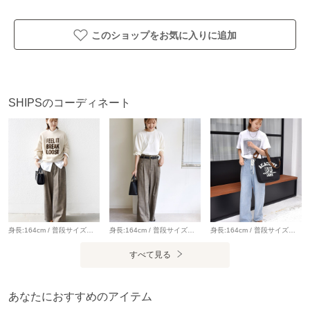
Hyman Roth:〈撥水加工〉ドロスト バック パック（品番：
310-00-1506）
このショップをお気に入りに追加
Hyman Roth:〈撥水加工〉ヘルメット バッグ（品番：310-
00-1507）
【Hyman Roth】（ハイマン ロス）
SHIPSのコーディネート
Hyman Roth（ハイマン ロス）は、“方向”や“気づき”を意味す
る名のもと、現代における新しいものづくりの指標を探るバ
ッグブランド。
クラフトマンシップとテクノロジー、温かみと理性。 相反す
るものを調和させながら、時代に左右されない普遍的な価値
を紡ぎます。
※生産状況により店舗にて販売する場合もございます。
身長:164cm / 普段サイズ：38・MEDIUM / 体型：細身（骨格ウェーブ） 肩幅:なで肩・狭め / パーソナルカラー：イエベ春 Instagram：@nagashi_ships 【着用レビュー 】 着用アイテム：ニット / 着用サイズ：ONE SIZE ■着丈：腰下くらいまでの丈です。 ■袖丈：手の甲が隠れる丈です。 ■素材感：厚手すぎず、スウェット感覚で着られるニットです。 ■着心地：チクチク感なく着心地が良いです。ゆったりしているので、レイヤードスタイルも楽しめるニットです。 着用アイテム：パンツ / 着用サイズ：36 ■ウエスト：ほどよくゆとりがありました。（ベルトいらずなサイズ感） ■ヒップ：ヒップラインは気になりませんでした。 ■レングス：かかとくらいまでの丈です。 ■素材感：落ち感のある、やわらかい素材感です。 ■着心地：生地感がやわらかく、ゆったりと穿けるので着心地が良いです。
身長:164cm / 普段サイズ：38・MEDIUM / 体型：細身（骨格ウェーブ） 肩幅:なで肩・狭め / パーソナルカラー：イエベ春 Instagram：@nagashi_ships 【着用レビュー 】 着用アイテム：トップス / 着用サイズ：ONE SIZE ■着丈：ヒップにかかるくらいの丈です。 ■サイズ感：全体的にゆとりがあります。 ■素材感：通年着やすい肉感の素材です。表面がなめらかで綺麗見えします。 ■着心地：1枚でさらっと着やすいカットソーです◎ 着用アイテム：パンツ / 着用サイズ：38 ■ウエスト：ゆとりがありました。（ベルトが必要なサイズ感） ■ヒップ：ヒップラインは気になりませんでした。 ■レングス：かかと下くらいまでの丈です。 ■素材感：落ち感のある、やわらかい素材感です。 ■着心地：生地感がやわらかく、ゆったりと穿けるので着心地が良いです。シルエットがとてもきれいなパンツです。
身長:164cm / 普段サイズ：38・MEDIUM / 体型：細身（骨格ウェーブ） 肩幅:なで肩・狭め / パーソナルカラー：イエベ春 【着用レビュー 】 着用アイテム：Tシャツ 着用サイズ：ONE SIZE ■着丈：ヒップにかかるくらいの丈です。 ■サイズ感：全体的にゆったりとしています。 ■素材感：ややハリ感のあるやわらかい素材感です。 ■着心地：ゆったりとしていてリラックス感のある着心地です。ルーズすぎず、インでもアウトでもバランスが取りやすいです◎ 着用アイテム：デニム / 着用サイズ：38 ■ウエスト：ウエストに紐がついているので、ぎゅっと絞ることができ調節が可能です。 ■ヒップ：ヒップラインは気になりませんでした。 ■レングス：かかと下くらいまでの丈です。 ■素材感：落ち感のある、やわらかいデニムです。 ■着心地：ルーズなサイズ感が可愛く、ゆったりとしているので穿きやすいです。 私の体型だとワンサイズ下でもよさそうでした。
※本製品の表面には撥水加工を施していますが、完全防水で
すべて見る
はないため強い雨や長時間の使用では水が浸透する場合があ
ります。
※撮影環境により商品の色味が異なって見える場合がござい
あなたにおすすめのアイテム
ます。商品のお色味は、物撮り画像をご参考にしてくださ