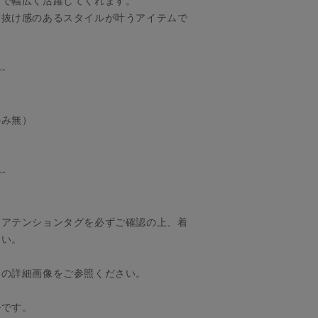
まで幅広く活躍してくれます。
と抜け感のあるスタイルが叶うアイテムで
--
のみ無）
--
、アテンションタグを必ずご確認の上、着
さい。
りの詳細画像をご参照ください。
ルです。