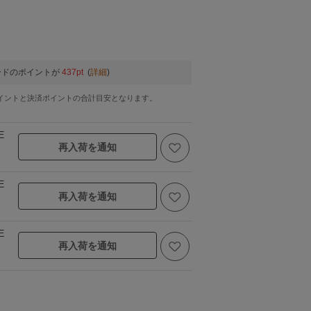
ードのポイントが
437pt
(
詳細
)
イントと決済ポイントの合計目安となります。
E
再入荷を通知
E
再入荷を通知
E
再入荷を通知
ブラック