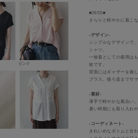
■26SS■
さらりと軽やかに着こな
-デザイン-
シンプルなデザインで
シャツ。
一枚着としての着用は
ピンク
枚です。
背面にはギャザーを施
プラス。後ろ姿までサ
-素材-
薄手で軽やかな風合い
暑い時期にも取り入れ
-コーディネート-
きれいめなボトムと合