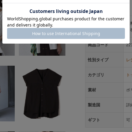
アイテム情報
配送料
送
（
商品コード
22
性別タイプ
レ
カテゴリ
ト
素材
ポ
製造国
詳
ギフト
可