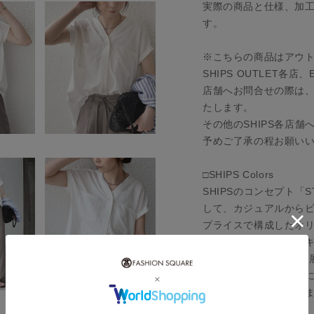
実際の商品と仕様、加
す。
※こちらの商品はアウ
SHIPS OUTLET各
店舗へお問合せの際は、全
たします。
その他のSHIPS各店
予めご了承の程お願い
□SHIPS Colors
SHIPSのコンセプト「S
して、カジュアルから
プライスで構成したオ
メンズ、ウィメンズ、キ
舗、ECサイトを中心に
様々なライフスタイル
タルアイテムを提案し