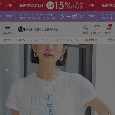
0
メニュー
検索
お気に入り
カート
Home
SHIPS
レディース
トップス
カットソー（半袖以外）
〈手洗