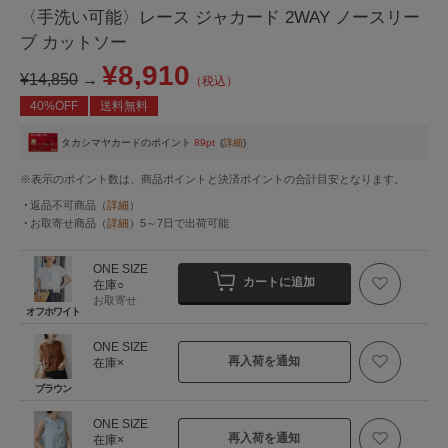
〈手洗い可能〉レース ジャカード 2WAY ノースリー
ブ カットソー
¥8,910
¥14,850
→
（税込）
40%OFF
送料無料
タカシマヤカードのポイント
89pt
(
詳細
)
※表示のポイント数は、商品ポイントと決済ポイントの合計目安となります。
返品不可商品
（
詳細
）
お取寄せ商品
（
詳細
）
5～7日
で出荷可能
ONE SIZE
カートに追加
在庫○
お取寄せ
オフホワイト
ONE SIZE
再入荷を通知
在庫×
ブラウン
ONE SIZE
再入荷を通知
在庫×