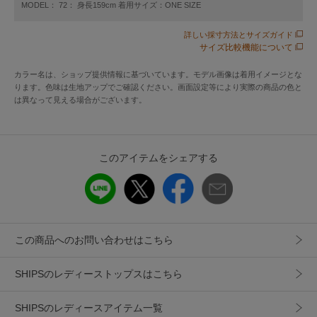
MODEL： 72： 身長159cm 着用サイズ：ONE SIZE
非常に繊細なコットン糸に擬麻加工を施した素材を使用して
ます。
詳しい採寸方法とサイズガイド
サイズ比較機能について
清涼感があり、ベタつきづらいので春夏に適した素材です。
カラー名は、ショップ提供情報に基づいています。モデル画像は着用イメージとな
■コーディネート
ります。色味は生地アップでご確認ください。画面設定等により実際の商品の色と
キャミソールやタンクトップの上に重ねるのはもちろん、シ
は異なって見える場合がございます。
ャツ羽織りのインナーとして着用するのもおすすめです。
ワンピースの上にベスト感覚で合わせるのも◎
様々なスタイリングのアクセントアイテムとして重宝しま
このアイテムをシェアする
す。
■お問い合わせ品番：316-32-0511
▼シリーズもございます。
この商品へのお問い合わせはこちら
レースジャカードショートスリーブカットソー（品番：316-
32-0510）
SHIPSのレディーストップスはこちら
-------------------------------------
SHIPSのレディースアイテム一覧