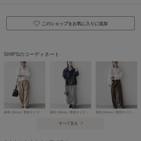
生地の厚み：薄手
伸縮性：やや有
透け感：有
このショップをお気に入りに追加
光沢感：無
ポケット：無
手洗い：手洗い可
-------------------------------------
SHIPSのコーディネート
※【着丈】こちらの商品は肩から一番高い位置より計測して
おります。予めご留意ください。
※着用の際は、バッグやアクセサリー、表面の粗い物等への
引っ掛かりに十分にご注意ください。
※ザラザラとした肌触りがありますので、予めご留意くださ
い。
※撮影環境により商品の色味が異なって見える場合がござい
身長:164cm / 普段サイズ：38・MEDIUM / 体型：細身（骨格ウェーブ） 肩幅:なで肩・狭め / パーソナルカラー：イエベ春 Instagram：@nagashi_ships 【着用レビュー 】 着用アイテム：トップス / 着用サイズ：ONE SIZE ■着丈：ヒップにかかる丈です。 ■サイズ感：全体的にゆったりとしています。 ■袖丈：手の甲が隠れる丈です。 ■素材感：ストレッチ性のあるジャージー素材です。 ■着心地：ふわっとした柔らかい素材感でとても着心地が良いです。スウェット感覚で着用できます。 着用アイテム：パンツ / 着用サイズ：ONE SIZE ■ウエスト：サイドのアジャスタで調整が可能です。 ■ヒップ：ヒップラインは気になりませんでした。 ■レングス：かかとくらいまでの丈です。 ■着心地：ゆったりとリラックス感のある穿き心地です。シルエットを気分で変えられる1枚◎
身長:164cm / 普段サイズ：38・MEDIUM / 体型：細身（骨格ウェーブ） 肩幅:なで肩・狭め / パーソナルカラー：イエベ春 【着用レビュー 】 着用アイテム：ブルゾン / 着用サイズ：ONE SIZE ■着丈：ヒップが隠れる丈です。 ■肩幅：全体的にゆったりとしています。 ■袖丈：手の甲が隠れる丈です。 ■素材感：マットな光沢感のカジュアルすぎないナイロン素材です。 ■着心地：ゆったりとリラックス感のある着心地です。シャツ感覚で気軽に羽織りやすいブルゾンです。 着用アイテム：スカート / 着用サイズ：ONESIZE ■ウエスト：程よくゆとりがありました。 ■ヒップ：ヒップラインは気になりませんでした。 ■レングス：くるぶしにかかるくらいの丈です。 ■着心地：落ち感のあるやわらかい素材で穿き心地がいいです。ウエストゴムでストレスフリーです。
身長:164cm / 普段サイズ：38・MEDIUM / 体型：細身（骨格ウェーブ） 肩幅:なで肩・狭め / パーソナルカラー：イエベ春 Instagram：@nagashi_ships 【着用レビュー 】 着用アイテム：トップス / 着用サイズ：ONE SIZE ■着丈：腰くらいまでの丈です。 ■サイズ感：全体的にゆとりがあります。 ■素材感：ドライタッチなサラッとしたコットン素材です。袖はややハリ感のあるオーガンジー素材です。 ■着心地：ブラウス見えするカットソーで着心地が楽です。裾が絞れるのでお好みでシルエットを変えられます◎ 着用アイテム：パンツ / 着用サイズ：38 ■ウエスト：ゆとりがありました。（ベルトが必要なサイズ感） ■ヒップ：ヒップラインは気になりませんでした。 ■レングス：かかと下くらいまでの丈です。 ■素材感：落ち感のある、やわらかい素材感です。 ■着心地：生地感がやわらかく、ゆったりと穿けるので着心地が良いです。
ます。商品のお色味は、物撮り画像をご参考にしてくださ
い。
すべて見る
※末永く愛用頂く為に、アテンションタグを必ずご確認の
上、着用又はお取り扱いください。