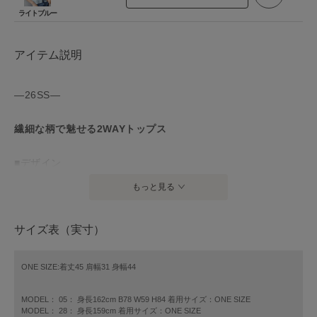
ライトブルー
アイテム説明
—26SS—
繊細な柄で魅せる2WAYトップス
■デザイン
擬麻加工した素材と透明糸を一緒にジャカード編みにしたレ
もっと見る
ース風のニットです。
上品で繊細な柄が特徴です。
サイズ表（実寸）
前開きデザインの前後2WAY仕様なので、それぞれ異なる表情
で着こなしを楽しめます。
程良いハリ感で身体のラインを拾いすぎず、肌離れの良い素
ONE SIZE:着丈45 肩幅31 身幅44
材なので真夏でも涼しく着用できます。
MODEL： 05： 身長162cm B78 W59 H84 着用サイズ：ONE SIZE
MODEL： 28： 身長159cm 着用サイズ：ONE SIZE
■素材