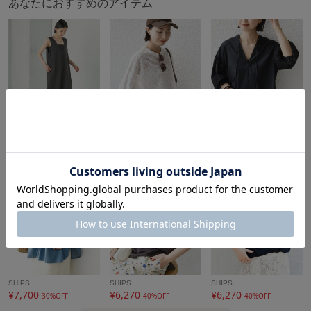
あなたにおすすめのアイテム
※画像の商品はサンプルです。
実際の商品と仕様、加工、サイズが若干異なる場合がござい
ます。
アイテム情報
配送料
送料無料
SHIPS
SHIPS
SHIPS
（税込5,000円以上ご購入で送料無料）
¥14,520
¥9,900
¥13,860
40%OFF
40%OFF
30%OFF
商品コード
316320511
性別タイプ
レディース
カテゴリ
トップス
カットソー（半袖以外）
素材
本体: コットン76%, ポリエステル24%, リブ: コッ
トン100%
製造国
詳細は下記よりお問い合わせください
SHIPS
SHIPS
SHIPS
¥7,700
¥6,270
¥6,270
30%OFF
40%OFF
40%OFF
ギフト
可