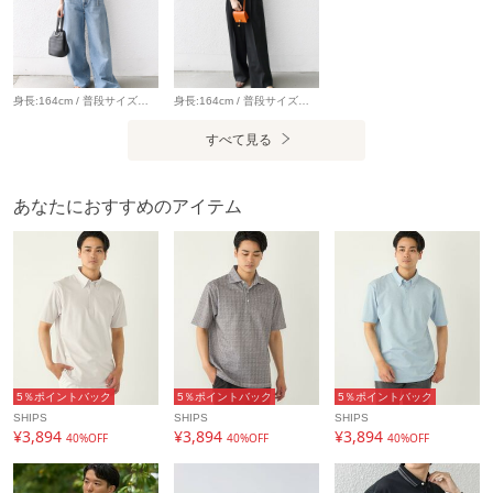
製造国
詳細は下記よりお問い合わせください
ギフト
可
身長:164cm / 普段サイズ：38・MEDIUM / 体型：細身（骨格ウェーブ） 肩幅:なで肩・狭め / パーソナルカラー：イエベ春 【着用レビュー 】 着用アイテム：ポロニット / 着用サイズ：ONE SIZE ■着丈：ヒップに少しかかるくらいの丈です。 ■サイズ感：ほどよくゆとりがあります。 ■素材感：ドライタッチでサラッとしたニット素材です。 ■着心地：1枚でレイヤードスタイルが完成する、夏にうれしいアイテムです◎カットソー感覚で着用できます。 着用アイテム：デニム / 着用サイズ：S ■ウエスト：余裕がありました。 ■ヒップ：ヒップラインは気になりませんでした。 ■レングス：床に付くくらいの丈です。フラットシューズだと引き摺る丈感でした。 ■素材感：しっかりとしたデニム素材です。 ■着心地：ルーズなサイズ感が可愛く、ゆったりとしているので穿きやすいです。 丈が長めなので、私の身長だとヒール合わせでちょうど良さそうです。
身長:164cm / 普段サイズ：38・MEDIUM / 体型：細身（骨格ウェーブ） 肩幅:なで肩・狭め / パーソナルカラー：イエベ春 【着用レビュー 】 着用アイテム：ポロニット / 着用サイズ：ONE SIZE ■着丈：ヒップに少しかかるくらいの丈です。 ■サイズ感：ほどよくゆとりがあります。 ■素材感：ドライタッチでサラッとしたニット素材です。 ■着心地：1枚でレイヤードスタイルが完成する、夏にうれしいアイテムです◎カットソー感覚で着用できます。 着用アイテム：パンツ / 着用サイズ：38 ■ウエスト：余裕がありました。 ■ヒップ：ヒップラインは気になりませんでした。 ■レングス：かかとくらいまでの丈です。 ■素材感：サラッとした落ち感のある素材です。 ■着心地：やわらかい素材感とゆったりしたシルエットで穿き心地が良いです。 私の体型だとワンサイズ下でも良さそうでした。
すべて見る
あなたにおすすめのアイテム
5％ポイントバック
5％ポイントバック
5％ポイントバック
SHIPS
SHIPS
SHIPS
¥3,894
¥3,894
¥3,894
40%OFF
40%OFF
40%OFF