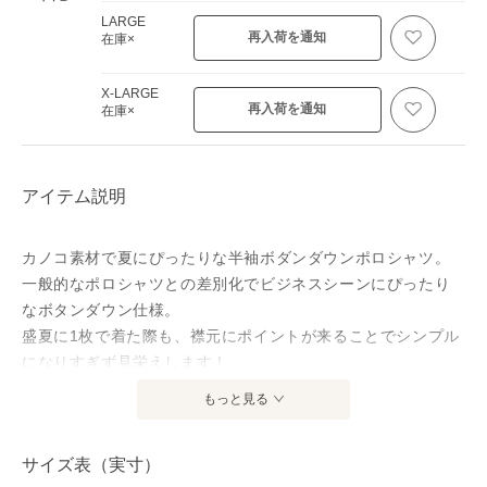
LARGE
再入荷を通知
在庫×
X-LARGE
再入荷を通知
在庫×
アイテム説明
カノコ素材で夏にぴったりな半袖ボダンダウンポロシャツ。
一般的なポロシャツとの差別化でビジネスシーンにぴったり
なボタンダウン仕様。
盛夏に1枚で着た際も、襟元にポイントが来ることでシンプル
になりすぎず見栄えします！
素材はコットンポリエステルの交編鹿の子で吸水速乾性に優
もっと見る
れたドライな着心地となっています。
サイズ表（実寸）
※2025年3月31日以前は胸ポケット無しの仕様にて販売して