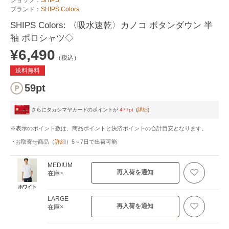
ブランド：
SHIPS Colors
SHIPS Colors: 〈吸水速乾〉カノコ ボタンダウン 半
袖 ポロシャツ◇
¥6,490
（税込）
送料無料
59pt
さらにタカシマヤカードのポイントが
477pt
(
詳細
)
※表示のポイント数は、商品ポイントと決済ポイントの合計目安となります。
お取寄せ商品
（
詳細
）
5～7日
で出荷可能
MEDIUM
再入荷を通知
在庫×
ホワイト
LARGE
再入荷を通知
在庫×