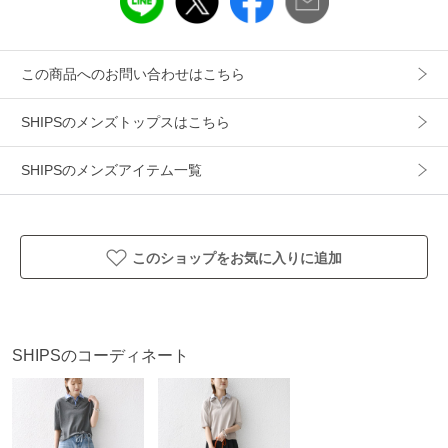
SHIPSのコンセプト「STYLISH STANDARD」のフィルター
を通して、カジュアルからビジネスまでのアイテムをリーズ
ナブルなプライスで構成したオリジナルレーベルです。
この商品へのお問い合わせはこちら
メンズ、ウィメンズ、キッズをラインナップし、OUTLET各
店舗、ECサイトを中心に展開。
SHIPSのメンズトップスはこちら
様々なライフスタイルに寄り添い、自分らしさを表現できる
トータルアイテムを提案します。
SHIPSのメンズアイテム一覧
アイテム情報
このショップをお気に入りに追加
配送料
送料無料
（税込5,000円以上ご購入で送料無料）
商品コード
212170033
性別タイプ
メンズ
SHIPSのコーディネート
カテゴリ
トップス
ポロシャツ
素材
コットン65%、ポリエステル35%