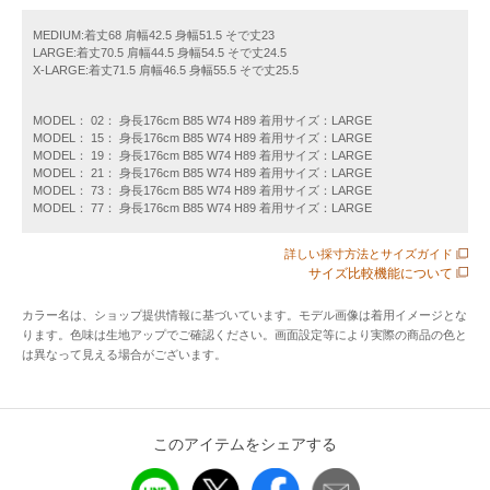
おりましたが、2025年4月1日入荷分以降は胸ポケット有りの
仕様に変更しております。
MEDIUM:着丈68 肩幅42.5 身幅51.5 そで丈23
LARGE:着丈70.5 肩幅44.5 身幅54.5 そで丈24.5
X-LARGE:着丈71.5 肩幅46.5 身幅55.5 そで丈25.5
※末永く愛用頂く為に、アテンションタグ・洗濯ネームを必
MODEL： 02： 身長176cm B85 W74 H89 着用サイズ：LARGE
ずご確認の上、着用又はお取り扱いください。
MODEL： 15： 身長176cm B85 W74 H89 着用サイズ：LARGE
MODEL： 19： 身長176cm B85 W74 H89 着用サイズ：LARGE
MODEL： 21： 身長176cm B85 W74 H89 着用サイズ：LARGE
※商品の色味は、物撮りの詳細画像をご参照ください。
MODEL： 73： 身長176cm B85 W74 H89 着用サイズ：LARGE
MODEL： 77： 身長176cm B85 W74 H89 着用サイズ：LARGE
※こちらの商品はアウトレットのオリジナルレーベル商品で
詳しい採寸方法とサイズガイド
す。
サイズ比較機能について
SHIPS OUTLET各店、ECサイトでの取り扱いとなります。
カラー名は、ショップ提供情報に基づいています。モデル画像は着用イメージとな
店舗へお問合せの際は、全国のSHIPS OUTLET各店までお願
ります。色味は生地アップでご確認ください。画面設定等により実際の商品の色と
いいたします。
は異なって見える場合がございます。
その他のSHIPS各店舗へのお取り寄せ対応は致しかねますの
で、
予めご了承の程お願いいたします。
このアイテムをシェアする
□SHIPS Colors