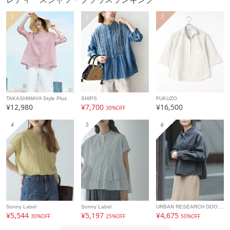
1
2
3
TAKASHIMAYA Style Plus
SHIPS
FUKUZO
¥12,980
¥7,700
¥16,500
30%OFF
4
5
6
Sonny Label
Sonny Label
URBAN RESEARCH DOORS
¥5,544
¥5,197
¥4,675
30%OFF
25%OFF
50%OFF