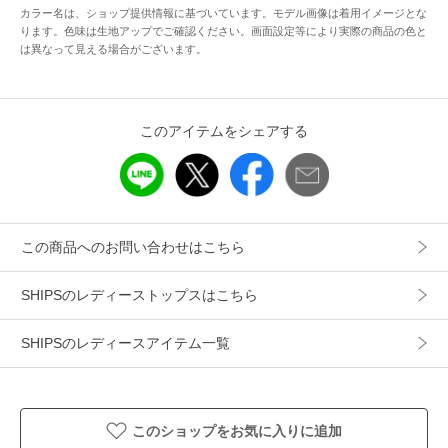
カラー名は、ショップ提供情報に基づいています。モデル画像は着用イメージとな
〈コーディネート・その他〉
ります。色味は生地アップでご確認ください。画面設定等により実際の商品の色と
ボリュームのあるボトムと合わせる際は、襟を少し後ろに抜
は異なって見える場合がございます。
いてタックインするとバランス◎
デニム合わせはもちろん、長すぎず程よい着丈でキレイ目な
スカートやテーパードパンツとも相性抜群です。
このアイテムをシェアする
-------------------------------------
生地の厚み：薄手
伸縮性：無
透け感：有
この商品へのお問い合わせはこちら
光沢感：やや有
水洗い：可
SHIPSのレディーストップスはこちら
-------------------------------------
SHIPSのレディースアイテム一覧
※着用の際は、バッグやアクセサリー、表面の粗い物等への
引っ掛かりに十分にご注意ください。
このショップをお気に入りに追加
※製品の特性上、洗濯の後に縮みや型崩れ、斜行（ねじれ）