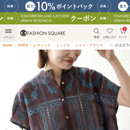
0
メニュー
検索
お気に入り
カート
Home
SHIPS
レディース
トップス
シャツ・ブラウス
《一部追加予約