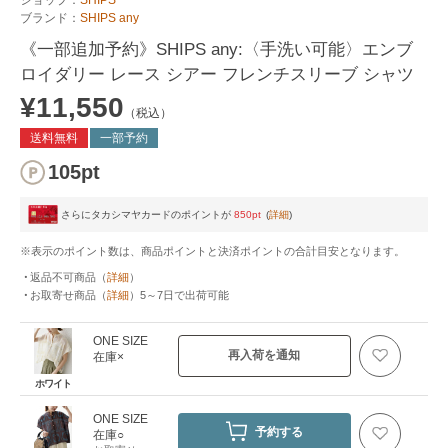
ブランド：
SHIPS any
《一部追加予約》SHIPS any:〈手洗い可能〉エンブ
ロイダリー レース シアー フレンチスリーブ シャツ
¥11,550
（税込）
送料無料
一部予約
105pt
さらにタカシマヤカードのポイントが
850pt
(
詳細
)
※表示のポイント数は、商品ポイントと決済ポイントの合計目安となります。
返品不可商品
（
詳細
）
お取寄せ商品
（
詳細
）
5～7日
で出荷可能
ONE SIZE
再入荷を通知
在庫×
ホワイト
ONE SIZE
予約する
在庫○