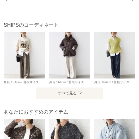
が生じますのでご留意ください。
※屋外での撮影画像は、光の当たり具合で色味が多少異なっ
て見える場合があります。商品の色味は、スタジオでの詳細
SHIPSのコーディネート
画像をご参照ください。
※末永く愛用頂く為に、アテンションタグ・洗濯ネームを必
ずご確認の上、着用又はお取り扱い下さい。
※画像の商品はサンプルです。
実際の商品と仕様、加工、サイズが若干異なる場合がござい
ます。
身長:164cm / 普段サイズ：38・MEDIUM / 体型：細身（骨格ウェーブ） 肩幅:なで肩・狭め / パーソナルカラー：イエベ春 Instagram：@nagashi_ships 【着用レビュー 】 着用アイテム：ニット / 着用サイズ：ONE SIZE ■着丈：腰下くらいまでの丈です。 ■袖丈：手の甲が隠れる丈です。 ■素材感：厚手すぎず、スウェット感覚で着られるニットです。 ■着心地：チクチク感なく着心地が良いです。ゆったりしているので、レイヤードスタイルも楽しめるニットです。 着用アイテム：パンツ / 着用サイズ：36 ■ウエスト：ほどよくゆとりがありました。（ベルトいらずなサイズ感） ■ヒップ：ヒップラインは気になりませんでした。 ■レングス：かかとくらいまでの丈です。 ■素材感：落ち感のある、やわらかい素材感です。 ■着心地：生地感がやわらかく、ゆったりと穿けるので着心地が良いです。
身長:164cm / 普段サイズ：38・MEDIUM / 体型：細身（骨格ウェーブ） 肩幅:なで肩・狭め / パーソナルカラー：イエベ春 【着用レビュー 】 着用アイテム：アウター / 着用サイズ：ONE SIZE ■着丈：ヒップが隠れる丈です。 ■肩幅：全体的にゆったりとしています。 ■袖丈：手の甲が隠れる丈です。 ■着心地：ゆったりとリラックス感のある着心地です。取り外し可能のファーがとてもなめらかで肌触りが良いです。 着用アイテム：パンツ / 着用サイズ：36 ■ウエスト：ジャストサイズでした。 ■ヒップ：ヒップラインは気になりませんでした。 ■レングス：かかとくらいまでの丈です。 ■素材感：落ち感のある、やわらかい素材感です。 ■着心地：ゆったりしていて、ウエストがゴムなのでとても穿き心地が楽です。きれいめにもカジュアルにも◎
身長:164cm / 普段サイズ：38・MEDIUM / 体型：細身（骨格ウェーブ） 肩幅:なで肩・狭め / パーソナルカラー：イエベ春 Instagram：@nagashi_ships 【着用レビュー 】 着用アイテム：ベスト/ 着用サイズ：ONE SIZE ■着丈：腰下くらいまでの丈です。 ■サイズ感：全体的にゆとりがあります。 ■素材感：チュール×フェザーのふわふわした素材感です。 ■着心地：素材が柔らかく着やすいです。プラス1点するだけで華やかになるアイテムです◎ 着用アイテム：パンツ / 着用サイズ：34 ■ウエスト：ほぼジャストウエストでした。後ろがゴム仕様なので楽に着用できます。 ■ヒップ：ヒップラインは気になりませんでした。 ■レングス：かかとくらいまでの丈です。 ■素材感：サラッとした落ち感のある素材です。 ■着心地：やわらかい素材感とゆったりしたシルエットで穿き心地が良いです。
アイテム情報
すべて見る
配送料
送料無料
（税込5,000円以上ご購入で送料無料）
あなたにおすすめのアイテム
商品コード
721140098
性別タイプ
レディース