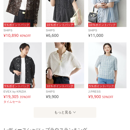
カテゴリ
トップス
シャツ・ブラウス
素材
基布: 再生繊維（セルロース）84%, ポリエステル
16%, 刺繍糸: ポリエステル100%, 別布: ポリエス
テル80%, コットン20%
5％ポイントバック
10％ポイントバック
10％ポイントバック
SHIPS
SHIPS
SHIPS
製造国
詳細は下記よりお問い合わせください
¥10,890
¥6,600
¥11,000
40%OFF
ギフト
不可
5％ポイントバック
10％ポイントバック
5％ポイントバック
EVEX by KRIZIA
SHIPS
J.PRESS
¥19,305
¥9,900
¥9,900
35%OFF
50%OFF
タイムセール
もっと見る
レディースシャツ・ブラウスランキング