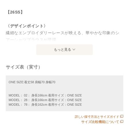
【26SS】
〈デザインポイント〉
繊細なエンブロイダリーレースが映える、華やかな印象のシ
アーシャツブラウスが登場。
ゆとりのあるボックスシルエットと気になる二の腕をカバー
もっと見る
してくれる袖丈もポイント。
刺繍の色に合わせたパイピングで高級感もあり、大人可愛い
サイズ表（実寸）
雰囲気の一枚です。
きちんと感のあるスタンドカラーで、デイリー使いからお仕
事着までオンオフ問わずお使いいただけます。
ONE SIZE:着丈58 肩幅70 身幅70
〈生地・素材のポイント〉
MODEL： 02： 身長166cm 着用サイズ：ONE SIZE
MODEL： 28： 身長166cm 着用サイズ：ONE SIZE
・家庭洗濯可能（手洗いOK）
MODEL： 78： 身長162cm 着用サイズ：ONE SIZE
ほどよい光沢とシアー感のある素材に、格子状に刺繍を施し
たアンティークハンカチのような生地。
詳しい採寸方法とサイズガイド
サイズ比較機能について
ネイビーとブラウンはSHIPS anyオリジナルの配色です。