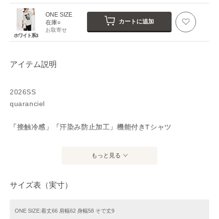
ONE SIZE
カートに追加
在庫○
お取寄せ
ホワイト系3
アイテム説明
2026SS
quaranciel
「接触冷感」「汗染み防止加工」機能付きTシャツ
●デザイン
もっと見る
人気の多機能素材を使用したシリーズから、キャットプリン
トのTシャツが登場。
サイズ表（実寸）
３種類の猫モチーフがキャッチーで可愛らしく、モノトーン
のデザインで大人の女性にもぴったり。
ボディはゆったりとしたオーバーシルエットで、さっと楽に
ONE SIZE:着丈66 肩幅62 身幅58 そで丈9