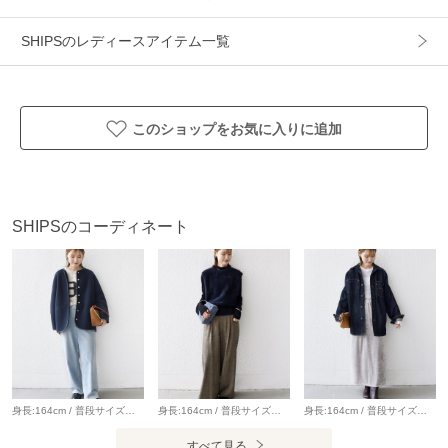
生地の厚み：中間
伸縮性：有
SHIPSのレディースアイテム一覧
透け感：やや有
光沢感：無
裏地 ：無
このショップをお気に入りに追加
水洗い：洗濯機可
-------------------------------------
【スタッフ着用コメント】
身長:156cm/体型:細身/普段サイズ:S/着用サイズ:ONE SIZE
SHIPSのコーディネート
サイズ感：ヒップにかかる長めの着丈。やや前後差あり。身
幅はゆったりと身体のラインを拾わないオーバーサイズ。袖
丈はショートスリーブです。
着心地：柔らかく着心地がいいです。タックインしてももた
つかず◎モノトーンプリントで派手になりすぎず、程良いア
クセントになります。
-------------------------------------
身長:164cm / 普段サイズ：38・MEDIUM / 体型：細身（骨格ウェーブ） 肩幅:なで肩・狭め / パーソナルカラー：イエベ春 Instagram：@nagashi_ships 【着用レビュー 】 着用アイテム：アウター / 着用サイズ：36 ■着丈：ヒップが隠れる丈です。 ■サイズ感：全体的にゆとりがあります。 ■素材感：軽くて表面感のなめらかなボア素材です。 ■着心地：軽い着心地でカーディガン感覚で気軽に羽織りやすいです◎ 着用アイテム：デニム / 着用サイズ：36 ■ウエスト：ウエストに紐がついているので、ぎゅっと絞ることができ調節が可能です。 ■ヒップ：ヒップラインは気になりませんでした。 ■レングス：かかと下くらいまでの丈です。 ■素材感：落ち感のある、やわらかいデニムです。 ■着心地：ルーズなサイズ感が可愛く、ゆったりとしているので穿きやすいです。
身長:164cm / 普段サイズ：38・MEDIUM / 体型：細身（骨格ウェーブ） 肩幅:なで肩・狭め / パーソナルカラー：イエベ春 Instagram：@nagashi_ships 【着用レビュー 】 着用アイテム：ベスト / 着用サイズ：ONE SIZE ■着丈：腰下くらいまでの丈です。 ■サイズ感：全体的にゆとりがあります。 ■素材感：ふわっと軽くて、とても肌触りの良いフォックス混ニットです。 ■着心地：フォックス混なので保温性が抜群です。カシミヤ混でとても柔らかくて肌触りが良いです。 着用アイテム：パンツ / 着用サイズ：36 ■ウエスト：ほどよくゆとりがありました。（ベルトいらずなサイズ感） ■ヒップ：ヒップラインは気になりませんでした。 ■レングス：かかとくらいまでの丈です。 ■素材感：落ち感のある、やわらかい素材感です。 ■着心地：生地感がやわらかく、ゆったりと穿けるので着心地が良いです。
身長:164cm / 普段サイズ：38・MEDIUM / 体型：細身（骨格ウェーブ） 肩幅:なで肩・狭め / パーソナルカラー：イエベ春 【着用レビュー 】 着用アイテム：デニムジャケット / 着用サイズ：ONE SIZE ■着丈：ヒップ下までの丈です。 ■肩幅：全体的にゆったりとしています。 ■袖丈：手の甲が隠れる丈です。 ■素材感：しっかりとしたデニム素材です。 ■着心地：ゆったりとリラックス感のある着心地です。ロングシーズン羽織りやすいジャケットです。 着用アイテム：スカート / 着用サイズ：ONESIZE ■ウエスト：程よくゆとりがありました。 ■ヒップ：ヒップラインは気になりませんでした。 ■レングス：くるぶしにかかるくらいの丈です。 ■着心地：落ち感のあるやわらかい素材で穿き心地がいいです。ウエストゴムでストレスフリーです。
詳細着用スタッフ:156cm 着用サイズ:ONE SIZE
すべて見る