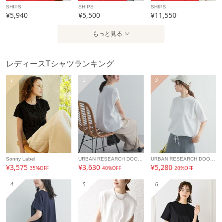
SHIPS
SHIPS
SHIPS
¥5,940
¥5,500
¥11,550
配送料
送料無料
（税込5,000円以上ご購入で送料無料）
もっと見る
商品コード
612330009
性別タイプ
レディース
レディースTシャツランキング
1
2
3
カテゴリ
トップス
Tシャツ
素材
コットン100%
製造国
詳細は下記よりお問い合わせください
ギフト
可
Sonny Label
URBAN RESEARCH DOORS
URBAN RESEARCH DOORS
¥3,575
¥3,630
¥5,280
35%OFF
40%OFF
20%OFF
4
5
6