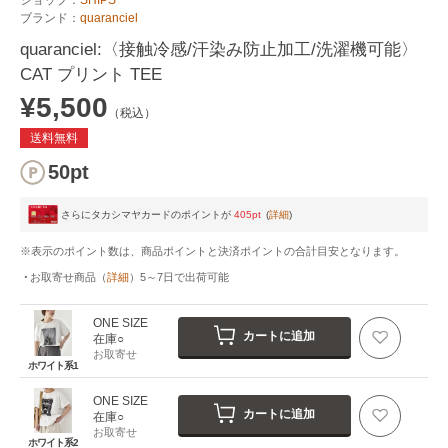
ブランド：
quaranciel
quaranciel:〈接触冷感/汗染み防止加工/洗濯機可能〉
CAT プリント TEE
¥5,500
（税込）
送料無料
50pt
さらにタカシマヤカードのポイントが
405pt
(
詳細
)
※表示のポイント数は、商品ポイントと決済ポイントの合計目安となります。
お取寄せ商品
（
詳細
）
5～7日
で出荷可能
ONE SIZE
カートに追加
在庫○
お取寄せ
ホワイト系1
ONE SIZE
カートに追加
在庫○
お取寄せ
ホワイト系2