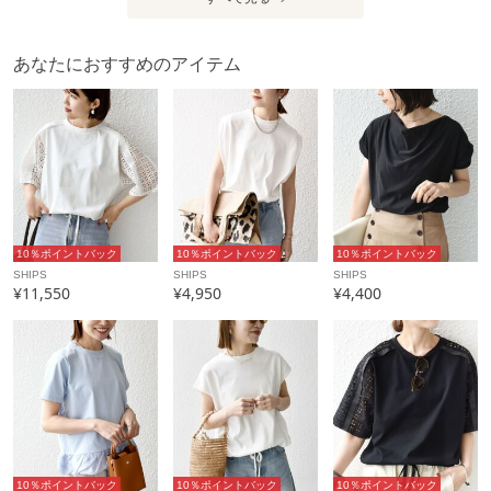
※EC限定レーベルのため、店舗での展開はございません。
※サイト上のカラー表記と商品タグのカラー名が異なる場合
あなたにおすすめのアイテム
がございます。ご了承くださいませ。
※汗染み防止加工を施していますが、永久的なものではあり
ません。着用、洗濯の繰り返しで、少しずつ加工がなくなり
ます。
※照明の関係やパソコン・スマートフォンなどの環境によ
り、色味が多少異なって見える場合があります。商品の色味
10％ポイントバック
10％ポイントバック
10％ポイントバック
は、詳細の生地アップ画像をご参照ください。
SHIPS
SHIPS
SHIPS
※末永く愛用頂く為に、アテンションタグ・洗濯ネームを必
¥11,550
¥4,950
¥4,400
ずご確認の上、着用又はお取り扱い下さい。
※画像の商品はサンプルです。
実際の商品と仕様、加工、サイズが若干異なる場合がござい
ます。
アイテム情報
10％ポイントバック
10％ポイントバック
10％ポイントバック