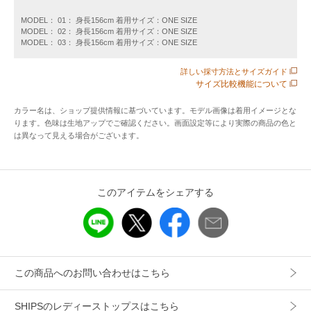
着られるストレスフリーな着心地。
他にない猫プリントがヴィンテージライクに着こなせるTシャ
MODEL： 01： 身長156cm 着用サイズ：ONE SIZE
MODEL： 02： 身長156cm 着用サイズ：ONE SIZE
ツです。
MODEL： 03： 身長156cm 着用サイズ：ONE SIZE
●素材
詳しい採寸方法とサイズガイド
サイズ比較機能について
・家庭洗濯可能（洗濯機OK）
・綿100％の肌触りの良い素材
カラー名は、ショップ提供情報に基づいています。モデル画像は着用イメージとな
・接触冷感の特性を持った生地
ります。色味は生地アップでご確認ください。画面設定等により実際の商品の色と
・汗染みが目立ちにくい加工を施した生地
は異なって見える場合がございます。
●コーディネート
ルーズなサイズ感なので、タイトスカートやバイアスパンツ
このアイテムをシェアする
などすっきりとしたボトムと好相性。
ワイドパンツやデニムと合わせる時はタックインして、すっ
きりめに着こなすと◎
ジャケットやカーディガンなどのインナーにもぴったりで
す。
この商品へのお問い合わせはこちら
-------------------------------------
SHIPSのレディーストップスはこちら