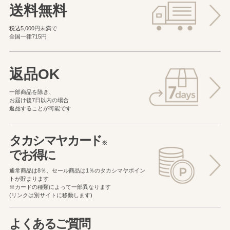
送料無料
税込5,000円未満で
全国一律715円
返品OK
一部商品を除き、
お届け後7日以内の場合
返品することが可能です
タカシマヤカード
※
でお得に
通常商品は8％、セール商品は1％の
タカシマヤポイン
トが貯まります
※カードの種類によって一部異なります
(リンクは別サイトに移動します)
よくあるご質問