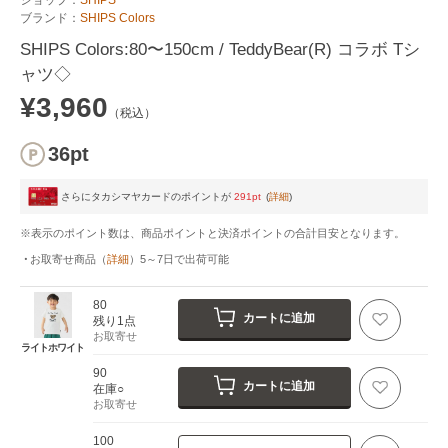
ブランド：
SHIPS Colors
SHIPS Colors:80〜150cm / TeddyBear(R) コラボ Tシ
ャツ◇
¥3,960
（税込）
36pt
さらにタカシマヤカードのポイントが
291pt
(
詳細
)
※表示のポイント数は、商品ポイントと決済ポイントの合計目安となります。
お取寄せ商品
（
詳細
）
5～7日
で出荷可能
80
カートに追加
残り1点
お取寄せ
ライトホワイト
90
カートに追加
在庫○
お取寄せ
100