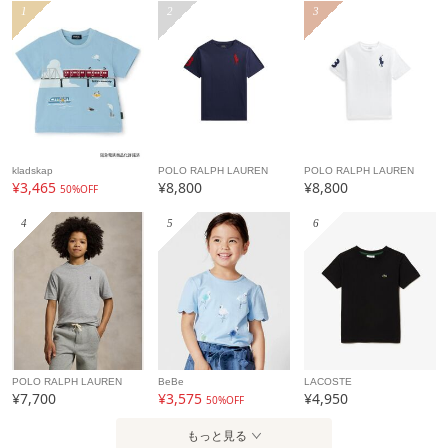
カテゴリ
トップス
Tシャツ
1
2
3
素材
コットン100%
製造国
詳細は下記よりお問い合わせください
ギフト
可
kladskap
POLO RALPH LAUREN
POLO RALPH LAUREN
¥3,465
¥8,800
¥8,800
50%OFF
4
5
6
POLO RALPH LAUREN
BeBe
LACOSTE
¥7,700
¥3,575
¥4,950
50%OFF
もっと見る