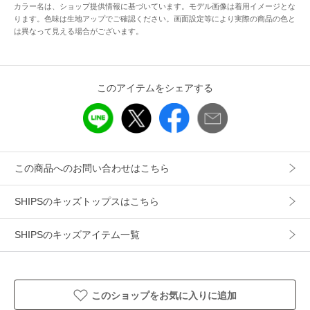
カラー名は、ショップ提供情報に基づいています。モデル画像は着用イメージとな
一部カラーは大人サイズもございます。
ります。色味は生地アップでご確認ください。画面設定等により実際の商品の色と
大人サイズ品番：212-11-0160
は異なって見える場合がございます。
※モールサイトによって(ハイフン/-)抜きでの品番表記となり
ます。
このアイテムをシェアする
------------------------------
生地の厚み：中間
伸縮性：有
透け感：有（ネイビー無）
光沢感：無
この商品へのお問い合わせはこちら
水洗い：洗濯機可
------------------------------
SHIPSのキッズトップスはこちら
SHIPSのキッズアイテム一覧
※80,90cmサイズのみ肩釦つき。
※【カラー名】タグ記載のカラー名と異なる場合がございま
すので予めご了承下さい。
このショップをお気に入りに追加