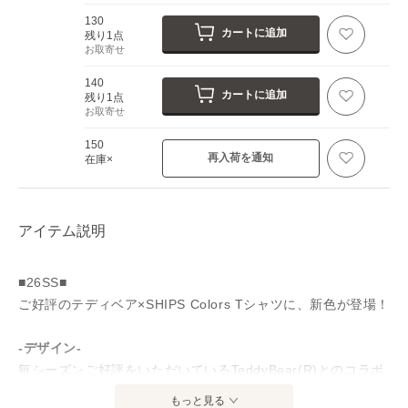
130
カートに追加
残り1点
お取寄せ
140
カートに追加
残り1点
お取寄せ
150
再入荷を通知
在庫×
アイテム説明
■26SS■
ご好評のテディベア×SHIPS Colors Tシャツに、新色が登場！
-デザイン-
毎シーズンご好評をいただいているTeddyBear(R)とのコラボ
Tシャツ。
もっと見る