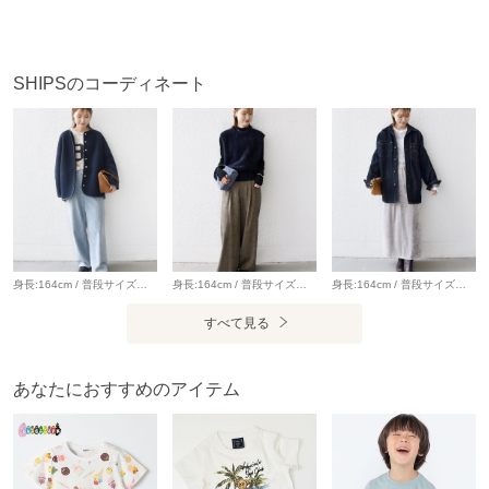
※【着丈】こちらの商品は肩から一番高い位置より計測して
おります。予めご留意下さい。
SHIPSのコーディネート
※末永く愛用頂く為に、アテンションタグを必ずご確認の
上、着用又はお取り扱いください。
※商品の色味は、物撮りの詳細画像をご参照ください。
※タグにネームを記入できる欄を3段ご用意していますので、
下から記入していただければカットすることができ、持ち主
が変わっても長く愛用していただくことができます。
身長:164cm / 普段サイズ：38・MEDIUM / 体型：細身（骨格ウェーブ） 肩幅:なで肩・狭め / パーソナルカラー：イエベ春 Instagram：@nagashi_ships 【着用レビュー 】 着用アイテム：アウター / 着用サイズ：36 ■着丈：ヒップが隠れる丈です。 ■サイズ感：全体的にゆとりがあります。 ■素材感：軽くて表面感のなめらかなボア素材です。 ■着心地：軽い着心地でカーディガン感覚で気軽に羽織りやすいです◎ 着用アイテム：デニム / 着用サイズ：36 ■ウエスト：ウエストに紐がついているので、ぎゅっと絞ることができ調節が可能です。 ■ヒップ：ヒップラインは気になりませんでした。 ■レングス：かかと下くらいまでの丈です。 ■素材感：落ち感のある、やわらかいデニムです。 ■着心地：ルーズなサイズ感が可愛く、ゆったりとしているので穿きやすいです。
身長:164cm / 普段サイズ：38・MEDIUM / 体型：細身（骨格ウェーブ） 肩幅:なで肩・狭め / パーソナルカラー：イエベ春 Instagram：@nagashi_ships 【着用レビュー 】 着用アイテム：ベスト / 着用サイズ：ONE SIZE ■着丈：腰下くらいまでの丈です。 ■サイズ感：全体的にゆとりがあります。 ■素材感：ふわっと軽くて、とても肌触りの良いフォックス混ニットです。 ■着心地：フォックス混なので保温性が抜群です。カシミヤ混でとても柔らかくて肌触りが良いです。 着用アイテム：パンツ / 着用サイズ：36 ■ウエスト：ほどよくゆとりがありました。（ベルトいらずなサイズ感） ■ヒップ：ヒップラインは気になりませんでした。 ■レングス：かかとくらいまでの丈です。 ■素材感：落ち感のある、やわらかい素材感です。 ■着心地：生地感がやわらかく、ゆったりと穿けるので着心地が良いです。
身長:164cm / 普段サイズ：38・MEDIUM / 体型：細身（骨格ウェーブ） 肩幅:なで肩・狭め / パーソナルカラー：イエベ春 【着用レビュー 】 着用アイテム：デニムジャケット / 着用サイズ：ONE SIZE ■着丈：ヒップ下までの丈です。 ■肩幅：全体的にゆったりとしています。 ■袖丈：手の甲が隠れる丈です。 ■素材感：しっかりとしたデニム素材です。 ■着心地：ゆったりとリラックス感のある着心地です。ロングシーズン羽織りやすいジャケットです。 着用アイテム：スカート / 着用サイズ：ONESIZE ■ウエスト：程よくゆとりがありました。 ■ヒップ：ヒップラインは気になりませんでした。 ■レングス：くるぶしにかかるくらいの丈です。 ■着心地：落ち感のあるやわらかい素材で穿き心地がいいです。ウエストゴムでストレスフリーです。
すべて見る
※こちらの商品はアウトレットのオリジナルレーベル商品で
す。
あなたにおすすめのアイテム
SHIPS OUTLET各店、ECサイトでの取り扱いとなります。
店舗へお問合せの際は、全国のSHIPS OUTLET各店までお願
いいたします。
その他のSHIPS各店舗へのお取り寄せ対応は致しかねますの