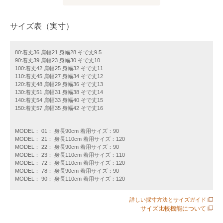
おしゃれをしたテディベアのプリントをはじめ、配色デザイ
ンや差柄刺繍、総柄デザインと、今季は例年以上に豊富なバ
サイズ表（実寸）
リエーションをご用意。
さらに、新色として「03ホワイト系」「20ベージュ系その他
2」「23ベージュ系その他3」が登場。
80:着丈36 肩幅21 身幅28 そで丈9.5
90:着丈39 肩幅23 身幅30 そで丈10
思わず集めたくなるラインナップの中から、お気に入りの一
100:着丈42 肩幅25 身幅32 そで丈11
枚を見つけていただけます。
110:着丈45 肩幅27 身幅34 そで丈12
120:着丈48 肩幅29 身幅36 そで丈13
130:着丈51 肩幅31 身幅38 そで丈14
-素材-
140:着丈54 肩幅33 身幅40 そで丈15
150:着丈57 肩幅35 身幅42 そで丈16
コットン100%のさらりとした肌触り。
汗ばむ季節にも快適に着用いただけます。
MODEL： 01： 身長90cm 着用サイズ：90
MODEL： 21： 身長110cm 着用サイズ：120
-コーディネート-
MODEL： 22： 身長90cm 着用サイズ：90
MODEL： 23： 身長110cm 着用サイズ：110
大人サイズも展開しているため、親子や兄妹でのリンクコー
MODEL： 72： 身長110cm 着用サイズ：120
デもお楽しみいただけます。
MODEL： 78： 身長90cm 着用サイズ：90
MODEL： 90： 身長110cm 着用サイズ：120
どのカラーも目を惹くポイントがあるデザインのため、シン
プルなボトムと合わせるだけで可愛いらしいコーデが完成し
詳しい採寸方法とサイズガイド
ます。
サイズ比較機能について