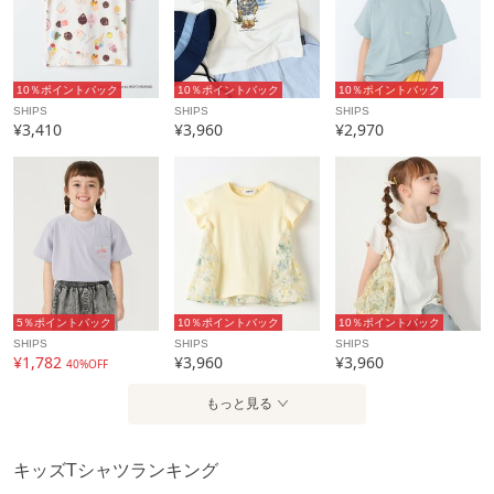
で、予めご了承の程お願いいたします。
□SHIPS Colors
SHIPSのコンセプト「STYLISH STANDARD」のフィルター
10％ポイントバック
10％ポイントバック
10％ポイントバック
を通して、カジュアルからビジネスまでのアイテムをリーズ
SHIPS
SHIPS
SHIPS
¥3,410
¥3,960
¥2,970
ナブルなプライスで構成したオリジナルレーベルです。
メンズ、ウィメンズ、キッズをラインナップし、OUTLET各
店舗、ECサイトを中心に展開。
様々なライフスタイルに寄り添い、自分らしさを表現できる
トータルアイテムを提案します。
アイテム情報
5％ポイントバック
10％ポイントバック
10％ポイントバック
SHIPS
SHIPS
SHIPS
配送料
全国一律715円（税込）
¥1,782
¥3,960
¥3,960
40%OFF
（税込5,000円以上ご購入で送料無料）
もっと見る
商品コード
232310038
性別タイプ
キッズ
キッズTシャツランキング