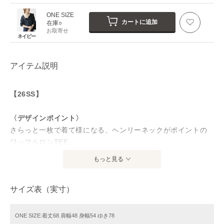
ONE SIZE
カートに追加
在庫○
お取寄せ
ネイビー
アイテム説明
【26SS】
〈デザインポイント〉
さらっと一枚で着て様になる、ヘンリーネックがポイントの
ワッフルロンTEE。
身体のラインを拾いにくい、程良いリラックス感のあるシル
もっと見る
エットで華奢見え効果も。
ボタンを開けてざっくりと着ると大人っぽい抜け感のあるヘ
サイズ表（実寸）
ルシースタイルに。
閉めると安心感があり、インナー使いにも最適です。
腰回りをカバーしてくれる長めの着丈ですが、ラウンドヘム
ONE SIZE:着丈68 肩幅48 身幅54 ゆき78