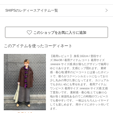
-------------------------------------
SHIPSのレディースアイテム一覧
※摩擦により毛羽立ちや毛玉が生じやすいため、連続着用は
お避けください。
このショップをお気に入りに追加
※日光や照明等に長時間当たると色褪せしますのでご注意く
ださい。
※屋外での撮影画像は、光の当たり具合で色味が多少異なっ
このアイテムを使ったコーディネート
て見える場合があります。商品の色味は、スタジオでの詳細
【着用レビュー 】 身長:162cm / 普段サイ
画像をご参照ください。
ズ:36or38 / 着用アイテム:コート 着用サイズ
※末永く愛用頂く為に、アテンションタグ・洗濯ネームを必
:onesize サイズ感:肩が落ちたデザインで袖周り
ゆとりあります。丈感ヒップ隠れます。 素材
ずご確認の上、着用又はお取り扱い下さい。
感・着心地:通常のピーコートとは違ったポイン
トで、後ろがコクーンシルエットになっており
少し丸みの帯びた形になってます。 カジュアル
※画像の商品はサンプルです。
でもきれいめにも寄せれます。 着用アイテム:
実際の商品と仕様、加工、サイズが若干異なる場合がござい
ワンピース 着用サイズ :onesize サイズ感:丈感
丁度良いです。 素材感・着心地:とても触り心
ます。
地が良く保温性あるのでこの時期のワンピース
でも着やすいです。 一枚はもちろんレイヤード
しても楽しめます。 両サイドにポケット付いて
アイテム情報
ます。