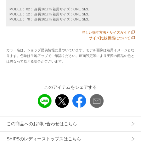
で動きがあり、インでもアウトでもきまります。
MODEL： 02： 身長161cm 着用サイズ：ONE SIZE
MODEL： 12： 身長161cm 着用サイズ：ONE SIZE
〈生地・素材のポイント〉
MODEL： 78： 身長161cm 着用サイズ：ONE SIZE
・家庭洗濯可能（洗濯機OK）
程よい肉感で柔らかく着心地の良い、ポリエステルコットン
詳しい採寸方法とサイズガイド
サイズ比較機能について
のワッフル生地を使用しています。
カラー名は、ショップ提供情報に基づいています。モデル画像は着用イメージとな
〈コーディネート・その他〉
ります。色味は生地アップでご確認ください。画面設定等により実際の商品の色と
暑い時期には、ボタンを潔く開けてインナーを見せた肌見せ
は異なって見える場合がございます。
スタイルがおすすめ。
ボタンの開け具合によって印象が変わるので、様々な着こな
しに対応してくれます。
このアイテムをシェアする
-------------------------------------
生地の厚み：薄手
伸縮性：やや有
透け感：やや有（ネイビー無）
この商品へのお問い合わせはこちら
光沢感：無
水洗い：可
SHIPSのレディーストップスはこちら