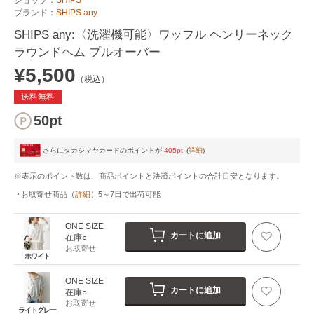
ブランド：
SHIPS any
SHIPS any:〈洗濯機可能〉ワッフル ヘンリーネック
ラウンドヘム プルオーバー
¥5,500
（税込）
送料無料
50pt
さらにタカシマヤカードのポイントが
405pt
(
詳細
)
※表示のポイント数は、商品ポイントと決済ポイントの合計目安となります。
お取寄せ商品
（
詳細
）
5～7日
で出荷可能
ONE SIZE
カートに追加
在庫○
お取寄せ
ホワイト
ONE SIZE
カートに追加
在庫○
お取寄せ
ライトグレー