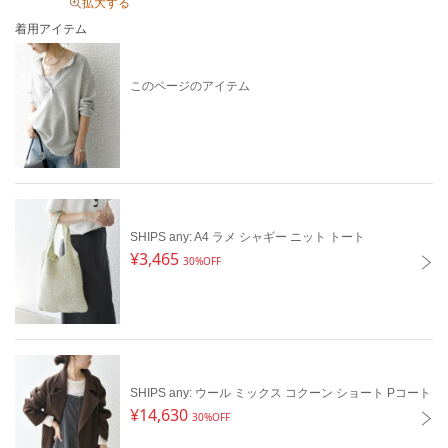
拡大する
配送料
送料無料
着用アイテム
（税込5,000円以上ご購入で送料無料）
商品コード
722100002
このページのアイテム
性別タイプ
レディース
カテゴリ
トップス
カットソー
素材
ポリエステル65%, コットン35%
製造国
詳細は下記よりお問い合わせください
SHIPS any: A4 ラメ シャギー ニット トート
¥3,465
30%OFF
ギフト
可
SHIPS any: ウール ミックス コクーン ショート Pコート
¥14,630
30%OFF