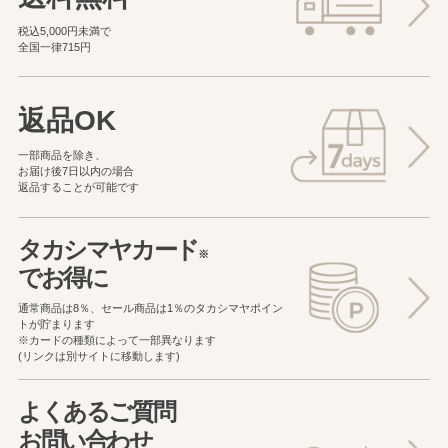
税込5,000円未満で
全国一律715円
返品OK
一部商品を除き、
お届け後7日以内の場合
返品することが可能です
タカシマヤカード
※
でお得に
通常商品は8％、セール商品は1％の
タカシマヤポイン
トが貯まります
※カードの種類によって一部異なります
(リンクは別サイトに移動します)
よくあるご質問
お問い合わせ