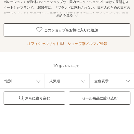
ポレーション）が海外のシューショップや、国内セレクトショップに向けて展開をス
タートしたブランド。 2009年に、『ブランドに惑わされない、日本人のための日本の
靴ブランド』として再デビューを果たし、日本人の足に合ったフィッティングと履き
続きを見る
心地を高い次元で実現するべく、設計段階から独自の仕掛けを盛り込んでいる。 本格
派でありながら、唯一無二の存在感とフィッティングをもたらすシューブランド。
このショップをお気に入りに追加
オフィシャルサイト
ショップ別メルマガ登録
10
件（1/1ページ）
性別
人気順
全色表示
さらに絞り込む
セール商品に絞り込む