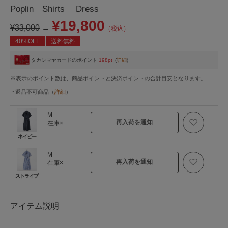
Poplin Shirts Dress
¥19,800
¥33,000
→
（税込）
40%OFF
送料無料
タカシマヤカードのポイント
198pt
(
詳細
)
※表示のポイント数は、商品ポイントと決済ポイントの合計目安となります。
返品不可商品
（
詳細
）
M
再入荷を通知
在庫×
ネイビー
M
再入荷を通知
在庫×
ストライプ
アイテム説明