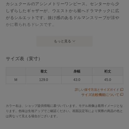
カシュクールのアシンメトリーワンピース。センターから少
しずらしたギャザーが、ウエストから裾へドラマチックに広
がるシルエットです。抜け感のあるドルマンスリーブが涼や
かに着られるドレスです。
アイテム情報
もっと見る
配送料
送料無料
サイズ表（実寸）
（税込5,000円以上ご購入で送料無料）
商品コード
SJK010461FJ1
着丈
身幅
裄丈
M
129.0
43.0
45.0
性別タイプ
レディース
詳しい採寸方法とサイズガイド
カテゴリ
ワンピース
ロング・マキシ丈ワンピース
サイズ比較機能について
素材
コットン100% 刺繍糸レーヨン100%
カラー名は、ショップ提供情報に基づいています。モデル画像は着用イメージとな
ります。色味は生地アップでご確認ください。画面設定等により実際の商品の色と
製造国
詳細は下記よりお問い合わせください
は異なって見える場合がございます。
ギフト
可