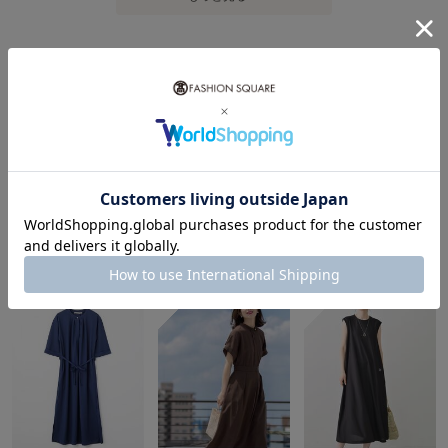
レディースロング・マキシ丈ワンピースランキング
1
2
3
ANY
ANAYI
HIROKO BIS
¥4,892
¥27,720
¥18,920
30%OFF
40%OFF
60%OFF
4
5
6