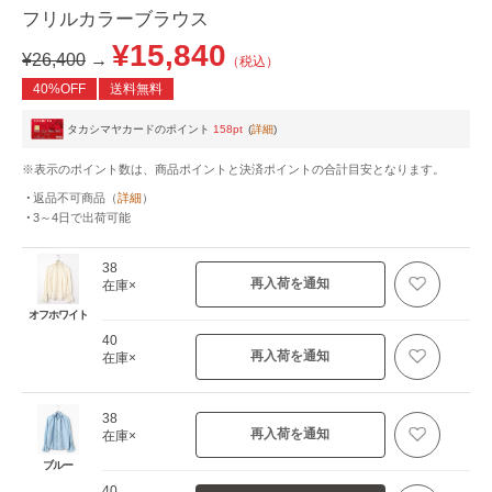
フリルカラーブラウス
¥15,840
¥26,400
→
（税込）
40%OFF
送料無料
タカシマヤカードのポイント
158pt
(
詳細
)
※表示のポイント数は、商品ポイントと決済ポイントの合計目安となります。
返品不可商品
（
詳細
）
3～4日
で出荷可能
38
再入荷を通知
在庫×
オフホワイト
40
再入荷を通知
在庫×
38
再入荷を通知
在庫×
ブルー
40