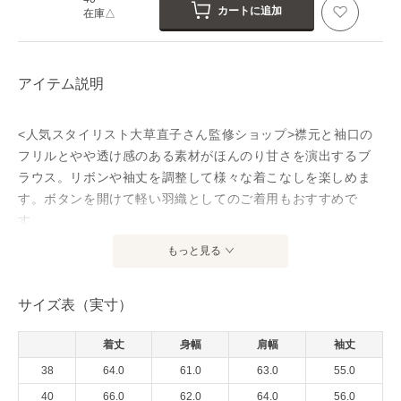
カートに追加
在庫△
アイテム説明
<人気スタイリスト大草直子さん監修ショップ>襟元と袖口の
フリルとやや透け感のある素材がほんのり甘さを演出するブ
ラウス。リボンや袖丈を調整して様々な着こなしを楽しめま
す。ボタンを開けて軽い羽織としてのご着用もおすすめで
す。
もっと見る
アイテム情報
サイズ表（実寸）
配送料
送料無料
（税込5,000円以上ご購入で送料無料）
着丈
身幅
肩幅
袖丈
商品コード
YKHAM6SBL1003
38
64.0
61.0
63.0
55.0
性別タイプ
レディース
40
66.0
62.0
64.0
56.0