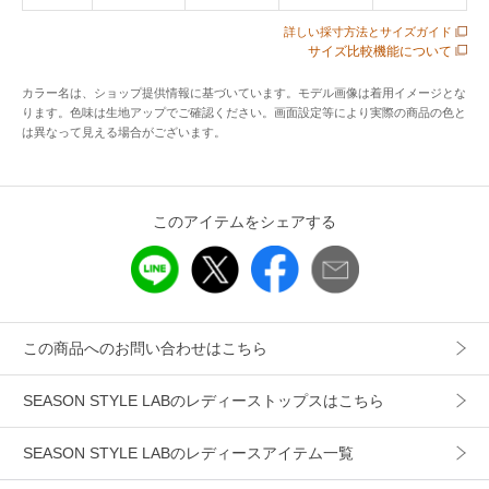
カテゴリ
トップス
シャツ・ブラウス
詳しい採寸方法とサイズガイド
サイズ比較機能について
素材
レーヨン42%ポリエステル37%ナイロン21%
※ドライクリーニング(石油系)の弱い処理が可能
カラー名は、ショップ提供情報に基づいています。モデル画像は着用イメージとな
です。
ります。色味は生地アップでご確認ください。画面設定等により実際の商品の色と
は異なって見える場合がございます。
製造国
詳細は下記よりお問い合わせください
ギフト
可
このアイテムをシェアする
この商品へのお問い合わせはこちら
SEASON STYLE LABのレディーストップスはこちら
SEASON STYLE LABのレディースアイテム一覧